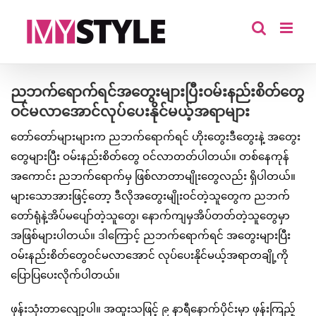
Skip
to
content
ညဘက်ရောက်ရင်အတွေးများပြီးဝမ်းနည်းစိတ်တွေ
ဝင်မလာအောင်လုပ်ပေးနိုင်မယ့်အရာများ
တော်တော်များများက ညဘက်ရောက်ရင် ဟိုးတွေးဒီတွေးနဲ့ အတွေး
တွေများပြီး ဝမ်းနည်းစိတ်တွေ ဝင်လာတတ်ပါတယ်။ တစ်နေကုန်
အကောင်း ညဘက်ရောက်မှ ဖြစ်လာတာမျိုးတွေလည်း ရှိပါတယ်။
များသောအားဖြင့်တော့ ဒီလိုအတွေးမျိုးဝင်တဲ့သူတွေက ညဘက်
တော်ရုံနဲ့အိပ်မပျော်တဲ့သူတွေ၊ နောက်ကျမှအိပ်တတ်တဲ့သူတွေမှာ
အဖြစ်များပါတယ်။ ဒါကြောင့် ညဘက်ရောက်ရင် အတွေးများပြီး
ဝမ်းနည်းစိတ်တွေဝင်မလာအောင် လုပ်ပေးနိုင်မယ့်အရာတချို့ကို
ပြောပြပေးလိုက်ပါတယ်။
ဖုန်းသုံးတာလျော့ပါ။ အထူးသဖြင့် ၉ နာရီနောက်ပိုင်းမှာ ဖုန်းကြည့်