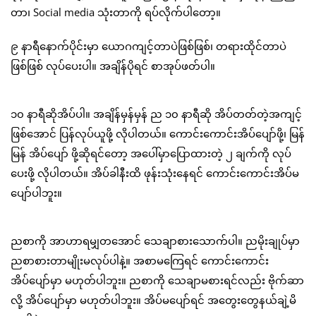
တာ၊ Social media သုံးတာကို ရပ်လိုက်ပါတော့။
၉ နာရီနောက်ပိုင်းမှာ ယောဂကျင့်တာပဲဖြစ်ဖြစ်၊ တရားထိုင်တာပဲ
ဖြစ်ဖြစ် လုပ်ပေးပါ။ အချိန်ပိုရင် စာအုပ်ဖတ်ပါ။
၁၀ နာရီဆိုအိပ်ပါ။ အချိန်မှန်မှန် ည ၁၀ နာရီဆို အိပ်တတ်တဲ့အကျင့်
ဖြစ်အောင် ပြန်လုပ်ယူဖို့ လိုပါတယ်။ ကောင်းကောင်းအိပ်ပျော်ဖို့၊ မြန်
မြန် အိပ်ပျော် ဖို့ဆိုရင်တော့ အပေါ်မှာပြောထားတဲ့ ၂ ချက်ကို လုပ်
ပေးဖို့ လိုပါတယ်။ အိပ်ခါနီးထိ ဖုန်းသုံးနေရင် ကောင်းကောင်းအိပ်မ
ပျော်ပါဘူး။
ညစာကို အာဟာရမျှတအောင် သေချာစားသောက်ပါ။ ညမိုးချုပ်မှာ
ညစာစားတာမျိုးမလုပ်ပါနဲ့။ အစာမကြေရင် ကောင်းကောင်း
အိပ်ပျော်မှာ မဟုတ်ပါဘူး။ ညစာကို သေချာမစားရင်လည်း ဗိုက်ဆာ
လို့ အိပ်ပျော်မှာ မဟုတ်ပါဘူး။ အိပ်မပျော်ရင် အတွေးတွေနယ်ချဲ့မိ