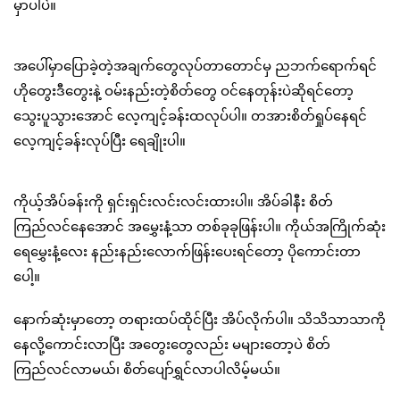
မှာပါပဲ။
အပေါ်မှာပြောခဲ့တဲ့အချက်တွေလုပ်တာတောင်မှ ညဘက်ရောက်ရင်
ဟိုတွေးဒီတွေးနဲ့ ဝမ်းနည်းတဲ့စိတ်တွေ ဝင်နေတုန်းပဲဆိုရင်တော့
သွေးပူသွားအောင် လေ့ကျင့်ခန်းထလုပ်ပါ။ တအားစိတ်ရှုပ်နေရင်
လေ့ကျင့်ခန်းလုပ်ပြီး ရေချိုးပါ။
ကိုယ့်အိပ်ခန်းကို ရှင်းရှင်းလင်းလင်းထားပါ။ အိပ်ခါနီး စိတ်
ကြည်လင်နေအောင် အမွှေးနံ့သာ တစ်ခုခုဖြန်းပါ။ ကိုယ်အကြိုက်ဆုံး
ရေမွှေးနံ့လေး နည်းနည်းလောက်ဖြန်းပေးရင်တော့ ပိုကောင်းတာ
ပေါ့။
နောက်ဆုံးမှာတော့ တရားထပ်ထိုင်ပြီး အိပ်လိုက်ပါ။ သိသိသာသာကို
နေလို့ကောင်းလာပြီး အတွေးတွေလည်း မများတော့ပဲ စိတ်
ကြည်လင်လာမယ်၊ စိတ်ပျော်ရွှင်လာပါလိမ့်မယ်။