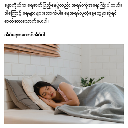
ခန္ဓာကိုယ်က ရေဓာတ်ပြည့်နေဖို့လည်း အရမ်းကိုအရေးကြီးပါတယ်။
ဒါကြောင့် ရေများများသောက်ပါ။ နေအရမ်းပူတဲ့နေ့တွေမှာဆိုရင်
ဓာတ်ဆားသောက်ပေးပါ။
အိပ်ရေးဝအောင်အိပ်ပါ