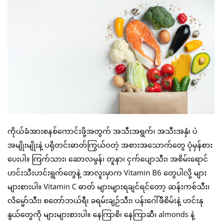
ကိုယ်ခံအားစနစ်ကောင်းဖို့အတွက် အသီးအရွက်၊ အသီးအနှံ၊ ပဲ
အမျိုးမျိုးနဲ့ ပရိုတင်းဓာတ်ကြွယ်ဝတဲ့ အစားအသောက်တွေ ပုံမှန်စား
ပေးပါ။ ကြက်သား၊ ဆောလမွန်၊ တူနာ၊ ငှက်ပျောသီး၊ အစိမ်းရောင်
ဟင်းသီးဟင်းရွက်တွေနဲ့ အာလူးမှာက Vitamin B6 တွေပါလို့ များ
များစားပါ။ Vitamin C ဓာတ် များများရချင်ရင်တော့ ဆန်းကစ်သီး၊
လိမ္မော်သီး၊ စတော်ဘယ်ရီ၊ ခရမ်းချဉ်သီး၊ ပန်းဂေါ်ဖီစိမ်းနဲ့ ဟင်းနု
နွယ်တွေကို များများစားပါ။ နေကြာစိ၊ နေကြာဆီ၊ almonds နဲ့