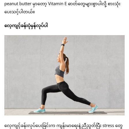
peanut butter မှာတော့ Vitamin E ဓာတ်တွေများစွာပါလို့ စားသုံး
ပေးသင့်ပါတယ်။
လေ့ကျင့်ခန်းပုံမှန်လုပ်ပါ
လေ့ကျင့်ခန်းလုပ်ပေးခြင်းက ကျန်းမာရေးနဲ့ညီညွတ်ပြီး stress တွေ