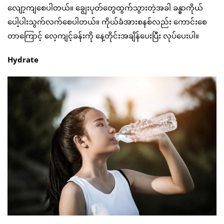
လျော့ကျစေပါတယ်။ ချွေးပုတ်တွေထွက်သွားတဲ့အခါ ခန္ဓာကိုယ်
ပေါ့ပါးသွက်လက်စေပါတယ်။ ကိုယ်ခံအားစနစ်လည်း ကောင်းစေ
တာကြောင့် လေ့ကျင့်ခန်းကို နေ့တိုင်းအချိန်ပေးပြီး လုပ်ပေးပါ။
Hydrate