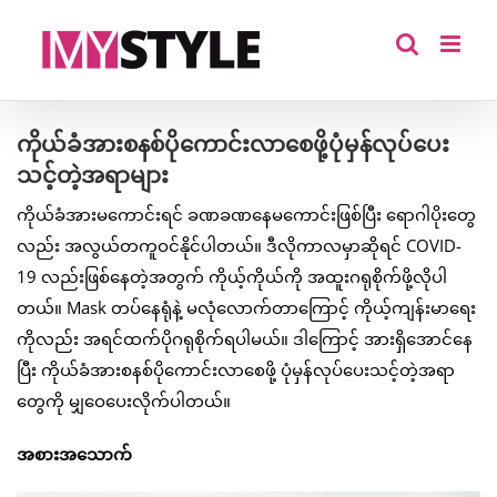
Skip
to
content
ကိုယ်ခံအားစနစ်ပိုကောင်းလာစေဖို့ပုံမှန်လုပ်ပေး
သင့်တဲ့အရာများ
ကိုယ်ခံအားမကောင်းရင် ခဏခဏနေမကောင်းဖြစ်ပြီး ရောဂါပိုးတွေ
လည်း အလွယ်တကူဝင်နိုင်ပါတယ်။ ဒီလိုကာလမှာဆိုရင် COVID-
19 လည်းဖြစ်နေတဲ့အတွက် ကိုယ့်ကိုယ်ကို အထူးဂရုစိုက်ဖို့လိုပါ
တယ်။ Mask တပ်နေရုံနဲ့ မလုံလောက်တာကြောင့် ကိုယ့်ကျန်းမာရေး
ကိုလည်း အရင်ထက်ပိုဂရုစိုက်ရပါမယ်။ ဒါကြောင့် အားရှိအောင်နေ
ပြီး ကိုယ်ခံအားစနစ်ပိုကောင်းလာစေဖို့ ပုံမှန်လုပ်ပေးသင့်တဲ့အရာ
တွေကို မျှဝေပေးလိုက်ပါတယ်။
အစားအသောက်