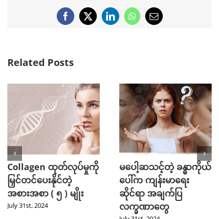
Facebook
X
LinkedIn
WhatsApp
Email
Related Posts
Collagen ထုတ်လုပ်မှုကို
မပေါ့ဆသင့်တဲ့ ခန္ဓာကိုယ်
မြှင်တင်ပေးနိုင်တဲ့
ပေါ်က ကျန်းမာရေး
အစားအစာ ( ၅ ) မျိုး
ဆိုင်ရာ အချက်ပြ
လက္ခဏာတွေ
July 31st, 2024
July 31st, 2024