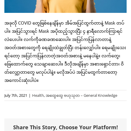
အခုလို COVID တွေဖြစ်နေချိန်မှာ အိမ်အပြင်ထွက်တာနဲ့ Mask တပ်
ပါ။ အပြင်သွားရင် Mask အပိုထည့်သွားပြီး ၄ နာရီလောက်ကြာရင်
လဲပေးပါ။ လက်ကိုခဏခဏဆေးပါ။ အပြင်ကပြန်လာတာနဲ့
အဝတ်အစားတွေကို ရေချိုးထဲချွတ်ပြီး တန်းလျှော်ပါ။ ရေမချိုးသေး
ရင်တော့ အပြင်ကပြန်လာတဲ့အဝတ်အစားနဲ့ မနေပါနဲ့။ လက်တွေ၊
ခြေထောက်တွေ သေချာဆေးပါ။ ဒီလိုအချိန်မှာ အစားရှောင်တာ၊ ဝိ
တ်လျှော့တာတွေ မလုပ်ပါနဲ့။ မလိုအပ်ပဲ အပြင်မထွက်တာတော့
အကောင်းဆုံးပါပဲ။
July 7th, 2021
|
Health
,
အထွေထွေ ဗဟုသုတ – General Knowledge
Share This Story, Choose Your Platform!