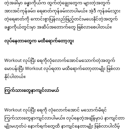
တဲ့အခါမှာ ခန္ဓာကိုယ်က ထွက်တဲ့ချွေးတွေက များတဲ့အတွက်
အားအင်ကုန်ခမ်း၊ ရေဓာတ်ကုန်ခမ်းလာပါမယ်။ အဲ့ဒီ ကုန်ခမ်းသွား
တဲ့ရေဓာတ်ကို ကောင်းစွာပြန်လည်ဖြည့်တင်းမပေးနိုင်တဲ့အတွက်
ခန္ဓာကိုယ်တွင်းမှာ အဆိပ်အတောက်တွေ ဖြစ်လာစေပါတယ်။
လုပ်နေတာတွေက မထိရောက်တော့ဘူး
Workout လုပ်ပြီး ရေကိုလုံလောက်အောင်မသောက်တဲ့အတွက်
မောပန်းပြီး Workout လုပ်ရတာ မထိရောက်တော့တာမျိုး ဖြစ်လာ
နိုင်ပါတယ်။
ကြွက်သားတွေနာကျင်လာမယ်
Workout လုပ်ပြီး ရေကို လုံလောက်အောင် မသောက်မိရင်
ကြွက်သားတွေနာကျင်လာပါမယ်။ လုပ်နေတဲ့အချိန်မှာပဲ နာကျင်တာ
မျိုးမဟုတ်ပဲ နောက်ရက်တွေထိ နာကျင်နေတာမျိုး ဖြစ်လာပါလိမ့်