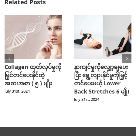
Related Posts
Collagen ထုတ်လုပ်မှုကို
နာကျင်မှုကိုလျှော့ချပေး
မြှင်တင်ပေးနိုင်တဲ့
ပြီး ရွေ့လျားနိုင်မှုကိုမြှင့်
အစားအစာ ( ၅ ) မျိုး
တင်ပေးမယ့် Lower
Back Stretches 6 မျိုး
July 31st, 2024
July 31st, 2024