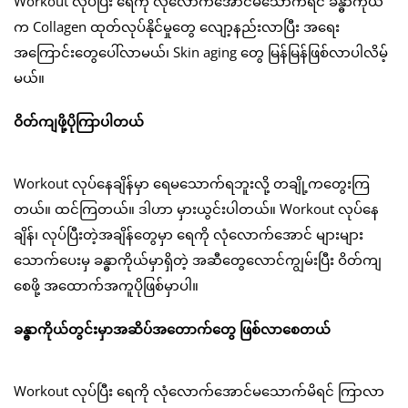
Workout လုပ်ပြီး ရေကို လုံလောက်အောင်မသောက်ရင် ခန္ဓာကိုယ်
က Collagen ထုတ်လုပ်နိုင်မှုတွေ လျော့နည်းလာပြီး အရေး
အကြောင်းတွေပေါ်လာမယ်၊ Skin aging တွေ မြန်မြန်ဖြစ်လာပါလိမ့်
မယ်။
ဝိတ်ကျဖို့ပိုကြာပါတယ်
Workout လုပ်နေချိန်မှာ ရေမသောက်ရဘူးလို့ တချို့ကတွေးကြ
တယ်။ ထင်ကြတယ်။ ဒါဟာ မှားယွင်းပါတယ်။ Workout လုပ်နေ
ချိန်၊ လုပ်ပြီးတဲ့အချိန်တွေမှာ ရေကို လုံလောက်အောင် များများ
သောက်ပေးမှ ခန္ဓာကိုယ်မှာရှိတဲ့ အဆီတွေလောင်ကျွမ်းပြီး ဝိတ်ကျ
စေဖို့ အထောက်အကူပိုဖြစ်မှာပါ။
ခန္ဓာကိုယ်တွင်းမှာအဆိပ်အတောက်တွေ ဖြစ်လာစေတယ်
Workout လုပ်ပြီး ရေကို လုံလောက်အောင်မသောက်မိရင် ကြာလာ