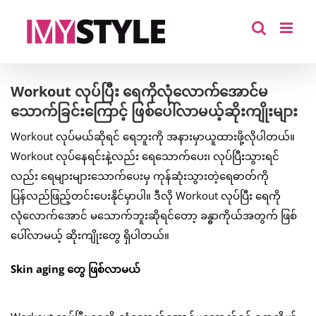
Skip
to
content
Workout လုပ်ပြီး ရေကိုလုံလောက်အောင်မ
သောက်ခြင်းကြောင့် ဖြစ်ပေါ်လာမယ့်ဆိုးကျိုးများ
Workout လုပ်မယ်ဆိုရင် ရေဘူးကို အနားမှာယူထားဖို့လိုပါတယ်။
Workout လုပ်နေရင်းနဲ့လည်း ရေသောက်ပေး၊ လုပ်ပြီးသွားရင်
လည်း ရေများများသောက်ပေးမှ ကုန်ဆုံးသွားတဲ့ရေဓာတ်ကို
ပြန်လည်ဖြည့်တင်းပေးနိုင်မှာပါ။ ဒီလို Workout လုပ်ပြီး ရေကို
လုံလောက်အောင် မသောက်ဘူးဆိုရင်တော့ ခန္ဓာကိုယ်အတွက် ဖြစ်
ပေါ်လာမယ့် ဆိုးကျိုးတွေ ရှိပါတယ်။
Skin aging တွေ ဖြစ်လာမယ်