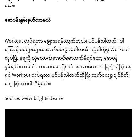
မယ်။
မောပန်းနွမ်းနယ်လာမယ်
Workout လုပ်ရတာ ချွေးအရမ်းထွက်တယ်၊ ပင်ပန်းပါတယ်။ ဒါ
ကြောင့် ရေများများသောက်ပေးဖို့ လိုပါတယ်။ အဲ့ဒါကိုမှ Workout
လုပ်ပြီး ရေကို လုံလောက်အောင်မသောက်မိရင်တော့ မောပန်
နွမ်းနယ်လာမယ်။ တအားမောပြီး ပင်ပန်းလာမယ်။ အမြဲအဲ့လိုဖြစ်နေ
ရင် Workout လုပ်ရတာ ပင်ပန်းပါတယ်ဆိုပြီး လက်လျော့ချင်စိတ်
တွေ ဖြစ်လာပါလိမ့်မယ်။
Source: www.brightside.me