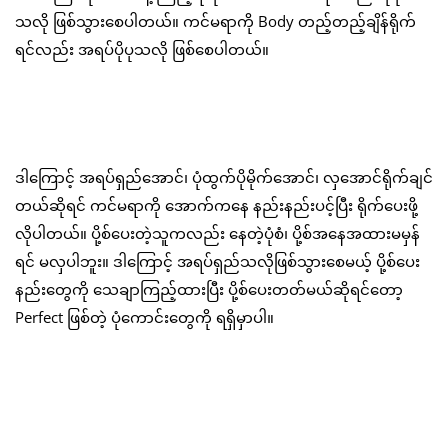
သလို ဖြစ်သွားစေပါတယ်။ ကင်မရာကို Body တည့်တည့်ချိန်ရိုက်
ရင်လည်း အရပ်ပိုပုသလို ဖြစ်စေပါတယ်။
ဒါကြောင့် အရပ်ရှည်အောင်၊ ပုံထွက်ပိုမိုက်အောင်၊ လှအောင်ရိုက်ချင်
တယ်ဆိုရင် ကင်မရာကို အောက်ကနေ နည်းနည်းပင့်ပြီး ရိုက်ပေးဖို့
လိုပါတယ်။ ပို့စ်ပေးတဲ့သူကလည်း နေတဲ့ပုံစံ၊ ပို့စ်အနေအထားမမှန်
ရင် မလှပါဘူး။ ဒါကြောင့် အရပ်ရှည်သလိုဖြစ်သွားစေမယ့် ပို့စ်ပေး
နည်းတွေကို သေချာကြည့်ထားပြီး ပို့စ်ပေးတတ်မယ်ဆိုရင်တော့
Perfect ဖြစ်တဲ့ ပုံကောင်းတွေကို ရရှိမှာပါ။