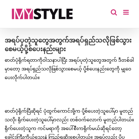
Skip
to
content
အရပ်ပုတဲ့သူတွေအတွက်အရပ်ရှည်သလိုဖြစ်သွား
စေမယ့်ပို့စ်ပေးနည်းများ
ဓာတ်ပုံရိုက်ရတာကိုဝါသနာပါပြီး အရပ်ပုတဲ့သူတွေအတွက် ဒီတစ်ခါ
မှာတော့ အရပ်ရှည်သလိုဖြစ်သွားစေမယ့် ပို့စ်ပေးနည်းတွေကို မျှဝေ
ပေးလိုက်ပါတယ်။
ဓာတ်ပုံရိုက်ပြီဆိုရင် ပုံထွက်ကောင်းဖို့က ပို့စ်ပေးတဲ့သူပေါ်မှာ မူတည်
သလို၊ ရိုက်ပေးတဲ့သူပေါ်မှာလည်း တစ်ဝက်လောက် မူတည်ပါတယ်။
ရိုက်ပေးတဲ့သူက ကင်မရာကို အပေါ်စီးကရိုက်မယ်ဆိုရင်တော့
ခေါင်းကြီးကိုယ်သေးနဲ့ ကြည့်ရဆိုးစေပါတယ်။ အရပ်လည်း ပိုပု