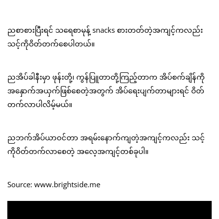
ညစာစားပြီးရင် သရေစာမုန့် snacks စားတတ်တဲ့အကျင့်ကလည်း
သင့်ကိုဝိတ်တက်စေပါတယ်။
ညအိပ်ခါနီးမှာ ဖုန်းတို့၊ ကွန်ပြူတာတို့ကြည့်တာက အိပ်စက်ချိန်ကို
အနှောက်အယှက်ဖြစ်စေတဲ့အတွက် အိပ်ရေးပျက်တာများရင် ဝိတ်
တက်လာပါလိမ့်မယ်။
ညဘက်အိပ်ယာဝင်တာ အရမ်းနောက်ကျတဲ့အကျင့်ကလည်း သင့်
ကိုဝိတ်တက်လာစေတဲ့ အလေ့အကျင့်တစ်ခုပါ။
Source: www.brightside.me