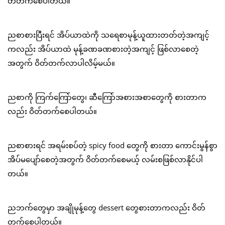
တ်တက်စေပါတယ်။
ညစာစားပြီးရင် အိပ်ယာထဲကို သရေစာမုန့်ယူထားတတ်တဲ့အကျင့်
ကလည်း အိပ်ယာထဲ မုန့်ခဏခဏစားတဲ့အကျင့် ဖြစ်လာစေတဲ့
အတွက် ဝိတ်တက်လာပါလိမ့်မယ်။
ညစာကို ကြက်ကြော်တွေ၊ ဆီကြော်အစားအစာတွေကို စားတာက
လည်း ဝိတ်တက်စေပါတယ်။
ညစာစားရင် အရမ်းစပ်တဲ့ spicy food တွေကို စားတာ ကောင်းမွန်စွာ
အိပ်မပျော်စေတဲ့အတွက် ဝိတ်တက်စေမယ့် လမ်းစဖြစ်လာနိုင်ပါ
တယ်။
ညဘက်တွေမှာ အချိုမုန့်တွေ dessert တွေစားတာကလည်း ဝိတ်
တက်စေပါတယ်။