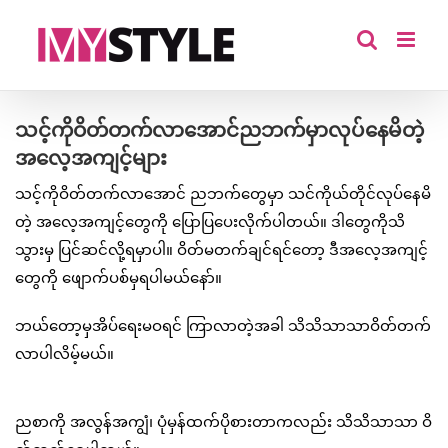
Skip
to
content
သင့်ကိုဝိတ်တက်လာအောင်ညဘက်မှာလုပ်နေမိတဲ့
အလေ့အကျင့်များ
သင့်ကိုဝိတ်တက်လာအောင် ညဘက်တွေမှာ သင်ကိုယ်တိုင်လုပ်နေမိ
တဲ့ အလေ့အကျင့်တွေကို ပြောပြပေးလိုက်ပါတယ်။ ဒါတွေကိုသိ
သွားမှ ပြင်ဆင်လို့ရမှာပါ။ ဝိတ်မတက်ချင်ရင်တော့ ဒီအလေ့အကျင့်
တွေကို ဖျောက်ပစ်မှရပါမယ်နော်။
ဘယ်တော့မှအိပ်ရေးမဝရင် ကြာလာတဲ့အခါ သိသိသာသာဝိတ်တက်
လာပါလိမ့်မယ်။
ညစာကို အလွန်အကျွံ၊ ပုံမှန်ထက်ပိုစားတာကလည်း သိသိသာသာ ဝိ