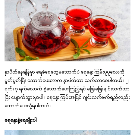
နှာပိတ်နေချိန်မှာ ရေခဲရေတွေမသောက်ပဲ ရေနွေးကြမ်းပူပူလေးကို
မှုတ်မှုတ်ပြီး သောက်ပေးတာက နှာပိတ်တာ သက်သာစေပါတယ်။ ၂
ရက်၊ ၃ ရက်လောက် စွဲသောက်ပေးကြည့်ရင် ဖြေးဖြေးချင်းသက်သာ
ပြီး ပျောက်သွားမှာပါ။ ရေနွေးကြမ်းအပြင် ဂျင်းလက်ဖက်ရည်လည်း
သောက်ပေးလို့ရပါတယ်။
ရေနွေးနဲ့ရေချိုးပါ