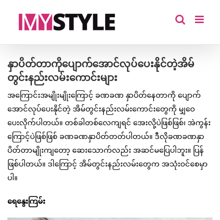
Skip
to
content
နှာပိတ်တာကိုပျောက်အောင်လုပ်ပေးနိုင်တဲ့အိမ်
တွင်းနည်းလမ်းကောင်းများ
အကြောင်းအမျိုးမျိုးကြောင့် ခဏခဏ နှာပိတ်နေတာကို ပျောက်
အောင်လုပ်ပေးနိုင်တဲ့ အိမ်တွင်းနည်းလမ်းကောင်းတွေကို မျှဝေ
ပေးလိုက်ပါတယ်။ တစ်ခါတစ်လေကျရင် အေးလို့ပဲဖြစ်ဖြစ်၊ အဲကွန်း
ကြောင့်ပဲဖြစ်ဖြစ် ခဏခဏနှာပိတ်တတ်ပါတယ်။ ဒီလိုခဏခဏနှာ
ပိတ်တာမျိုးကျတော့ ဆေးသောက်လည်း အဆင်မပြေပါဘူး။ ပြန်
ဖြစ်ပါတယ်။ ဒါကြောင့် အိမ်တွင်းနည်းလမ်းတွေက အသုံးဝင်စေမှာ
ပါ။
ရေနွေးကြမ်း