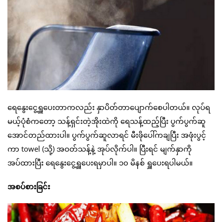
ရေနွေးငွေ့ရှူပေးတာကလည်း နှာပိတ်တာပျောက်စေပါတယ်။ လုပ်ရ
မယ့်ပုံစံကတော့ သန့်ရှင်းတဲ့အိုးထဲကို ရေသန့်ထည့်ပြီး ပွက်ပွက်ဆူ
အောင်တည်ထားပါ။ ပွက်ပွက်ဆူလာရင် မီးဖိုပေါ်ကချပြီး အဖုံးပွင့်
ကာ towel (သို့) အဝတ်သန့်နဲ့ အုပ်လိုက်ပါ။ ပြီးရင် မျက်နှာကို
အပ်ထားပြီး ရေနွေးငွေ့ရှူပေးရမှာပါ။ ၁၀ မိနစ် ရှူပေးရပါမယ်။
အစပ်စားခြင်း