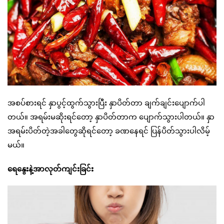
အစပ်စားရင် နှာပွင့်ထွက်သွားပြီး နှာပိတ်တာ ချက်ချင်းပျောက်ပါ
တယ်။ အရမ်းမဆိုးရင်တော့ နှာပိတ်တာက ပျောက်သွားပါတယ်။ နှာ
အရမ်းပိတ်တဲ့အခါတွေဆိုရင်တော့ ခဏနေရင် ပြန်ပိတ်သွားပါလိမ့်
မယ်။
ရေနွေးနဲ့အာလုတ်ကျင်းခြင်း