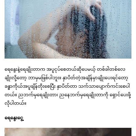
ရေနွေးနဲ့ရေချိုးတာက အပူငုပ်စေတယ်ဆိုပေမယ့် တစ်ခါတစ်လေ
ချိုးလို့တော့ ဘာမှမဖြစ်ပါဘူး။ နှာပိတ်တဲ့အချိန်မှာချိုးပေးရင်တော့
ခန္ဓာကိုယ်အပူချိန်တိုးစေပြီး နှာပိတ်တာ သက်သာပျောက်ကင်းစေပါ
တယ်။ ညဘက်မှရေချိုးတာ၊ ညနေဘက်မှရေချိုးတာကို ရှောင်ပေးဖို့
လိုပါတယ်။
ရေနွေးငွေ့