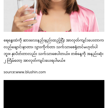
ရေနွေးထဲကို ဆားလေးနည်းနည်းထည့်ပြီး အာလုတ်ကျင်းပေးတာက
လည်ချောင်းနာတာ၊ သွားကိုက်တာ သက်သာစေရုံတင်မဟုတ်ပါ
ဘူး။ နှာပိတ်တာလည်း သက်သာစေပါတယ်။ တစ်နေ့ကို အနည်းဆုံး
၂ ကြိမ်တော့ အာလုတ်ကျင်းပေးရပါမယ်။
source:www.blushin.com