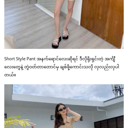
Short Style Pant အနက်ရောင်လေးဆိုရင် ဒီလိုရိုးရှင်းတဲ့ အင်္ကျီ
လေးတွေနဲ့ တွဲဝတ်တာတောင်မှ ချစ်ဖို့ကောင်းသလို လှလည်းလှပါ
တယ်။