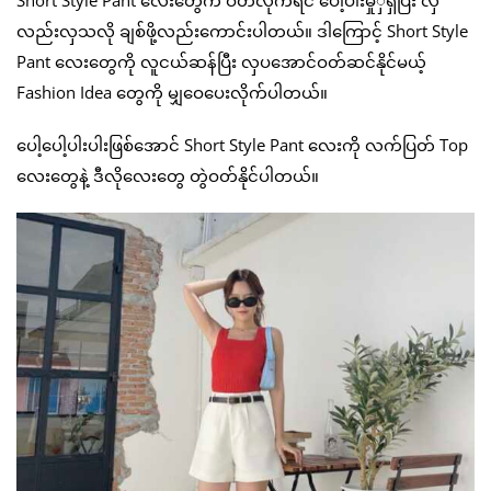
Short Style Pant လေးတွေက ဝတ်လိုက်ရင် ပေါ့ပါးမှုှရှိပြီး လှ
လည်းလှသလို ချစ်ဖို့လည်းကောင်းပါတယ်။ ဒါကြောင့် Short Style
Pant လေးတွေကို လူငယ်ဆန်ပြီး လှပအောင်ဝတ်ဆင်နိုင်မယ့်
Fashion Idea တွေကို မျှဝေပေးလိုက်ပါတယ်။
ပေါ့ပေါ့ပါးပါးဖြစ်အောင် Short Style Pant လေးကို လက်ပြတ် Top
လေးတွေနဲ့ ဒီလိုလေးတွေ တွဲဝတ်နိုင်ပါတယ်။