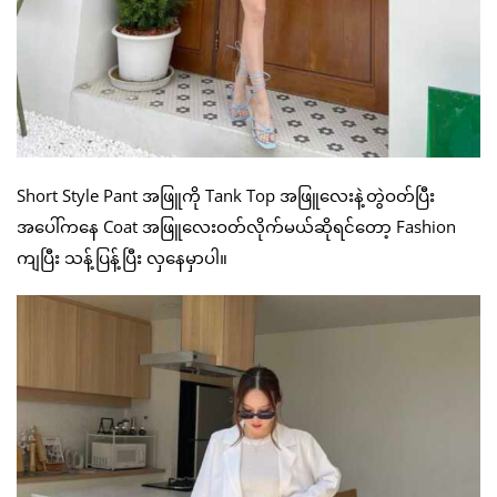
Short Style Pant အဖြူကို Tank Top အဖြူလေးနဲ့တွဲဝတ်ပြီး
အပေါ်ကနေ Coat အဖြူလေးဝတ်လိုက်မယ်ဆိုရင်တော့ Fashion
ကျပြီး သန့်ပြန့်ပြီး လှနေမှာပါ။