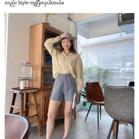
လည်း Style ကျပြီးလှပါတယ်။