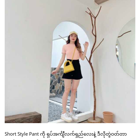
Short Style Pant ကို ရှပ်အင်္ကျီလက်ရှည်လေးနဲ့ ဒီလိုတွဲဝတ်တာ