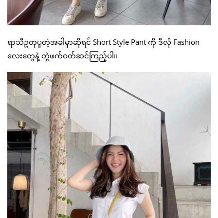
ရာသီဥတုပူတဲ့အခါမှာဆိုရင် Short Style Pant ကို ဒီလို Fashion
လေးတွေနဲ့ တွဲဖက်ဝတ်ဆင်ကြည့်ပါ။