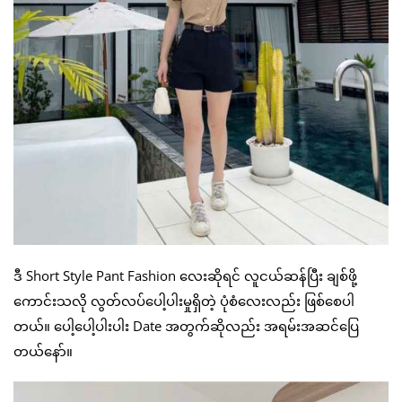
ဒီ Short Style Pant Fashion လေးဆိုရင် လူငယ်ဆန်ပြီး ချစ်ဖို့
ကောင်းသလို လွတ်လပ်ပေါ့ပါးမှုရှိတဲ့ ပုံစံလေးလည်း ဖြစ်စေပါ
တယ်။ ပေါ့ပေါ့ပါးပါး Date အတွက်ဆိုလည်း အရမ်းအဆင်ပြေ
တယ်နော်။