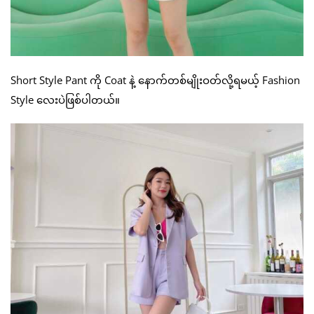
Short Style Pant ကို Coat နဲ့ နောက်တစ်မျိုးဝတ်လို့ရမယ့် Fashion
Style လေးပဲဖြစ်ပါတယ်။