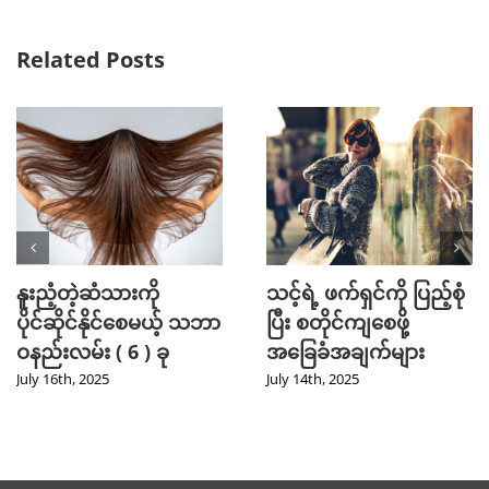
Related Posts
Mini Jeans Skirt ကို စ
Golf အားကစား
တိုင်ကျကျဝတ်လို့ရစေ
ကြိုက်နှစ်သက်သူတို့
မယ့် Styling Tips များ
အတွက် ဖက်ရှင် Tips
များ
September 28th, 2024
July 31st, 2024