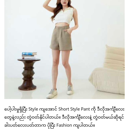
ပေါ့ပါးမှုရှိပြီး Style ကျအောင် Short Style Pant ကို ဒီလိုအင်္ကျီလေး
တွေနဲ့လည်း တွဲဝတ်နိုင်ပါတယ်။ ဒီလိုအင်္ကျီလေးနဲ့ တွဲဝတ်မယ်ဆိုရင်
ခါးပတ်လေးပတ်တာက ပိုပြီး Fashion ကျပါတယ်။