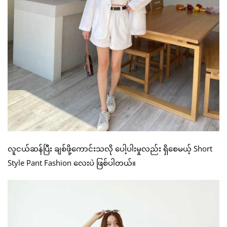
လူငယ်ဆန်ပြီး ချစ်ဖို့ကောင်းသလို ပေါ့ပါးမှုလည်း ရှိစေမယ့် Short
Style Pant Fashion လေးပဲ ဖြစ်ပါတယ်။