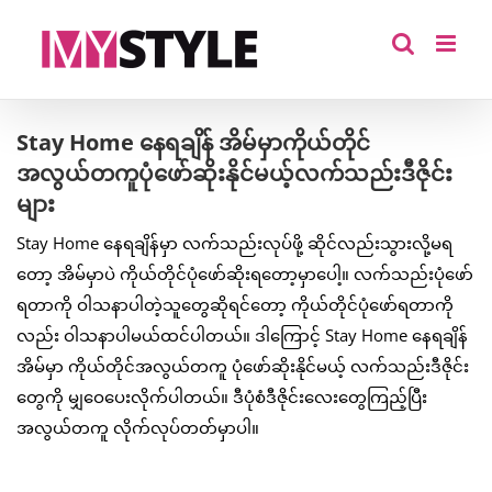
Skip
to
content
Stay Home နေရချိန် အိမ်မှာကိုယ်တိုင်
အလွယ်တကူပုံဖော်ဆိုးနိုင်မယ့်လက်သည်းဒီဇိုင်း
များ
Stay Home နေရချိန်မှာ လက်သည်းလုပ်ဖို့ ဆိုင်လည်းသွားလို့မရ
တော့ အိမ်မှာပဲ ကိုယ်တိုင်ပုံဖော်ဆိုးရတော့မှာပေါ့။ လက်သည်းပုံဖော်
ရတာကို ဝါသနာပါတဲ့သူတွေဆိုရင်တော့ ကိုယ်တိုင်ပုံဖော်ရတာကို
လည်း ဝါသနာပါမယ်ထင်ပါတယ်။ ဒါကြောင့် Stay Home နေရချိန်
အိမ်မှာ ကိုယ်တိုင်အလွယ်တကူ ပုံဖော်ဆိုးနိုင်မယ့် လက်သည်းဒီဇိုင်း
တွေကို မျှဝေပေးလိုက်ပါတယ်။ ဒီပုံစံဒီဇိုင်းလေးတွေကြည့်ပြီး
အလွယ်တကူ လိုက်လုပ်တတ်မှာပါ။