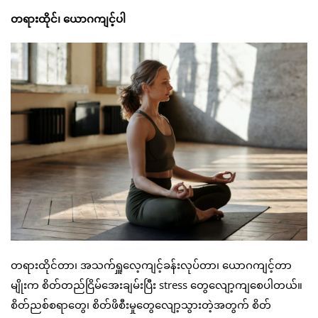
တရားထိုင်၊ ယောဂကျင့်ပါ
တရားထိုင်တာ၊ အသက်ရှူလေ့ကျင့်ခန်းလုပ်တာ၊ ယောဂကျင့်တာ
မျိုးက စိတ်တည်ငြိမ်အေးချမ်းပြီး stress တွေလျော့ကျစေပါတယ်။
စိတ်ညစ်စရာတွေ၊ စိတ်ဖိစီးမှုတွေလျော့သွားတဲ့အတွက် စိတ်