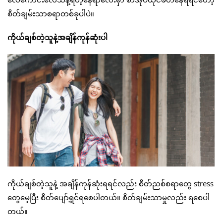
စိတ်ချမ်းသာစရာတစ်ခုပါပဲ။
ကိုယ်ချစ်တဲ့သူနဲ့အချိန်ကုန်ဆုံးပါ
ကိုယ်ချစ်တဲ့သူနဲ့ အချိန်ကုန်ဆုံးရရင်လည်း စိတ်ညစ်စရာတွေ stress
တွေမေ့ပြီး စိတ်ပျော်ရွှင်ရစေပါတယ်။ စိတ်ချမ်းသာမှုလည်း ရစေပါ
တယ်။