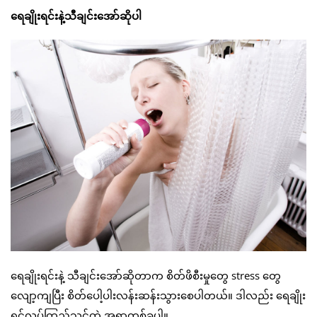
ရေချိုးရင်းနဲ့သီချင်းအော်ဆိုပါ
ရေချိုးရင်းနဲ့ သီချင်းအော်ဆိုတာက စိတ်ဖိစီးမှုတွေ stress တွေ
လျော့ကျပြီး စိတ်ပေါ့ပါးလန်းဆန်းသွားစေပါတယ်။ ဒါလည်း ရေချိုး
ရင်လုပ်ကြည့်သင့်တဲ့ အရာတစ်ခုပါ။