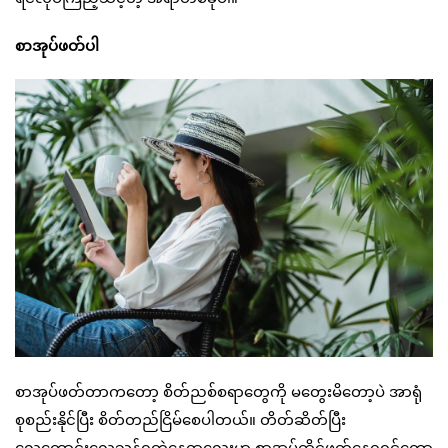
စာအုပ်ဖတ်ပါ
စာအုပ်ဖတ်တာကတော့ စိတ်ညစ်စရာတွေကို မတွေးမိတော့ပဲ အာရုံ
စုစည်းနိုင်ပြီး စိတ်တည်ငြိမ်စေပါတယ်။ တိတ်ဆိတ်ပြီး
လေကောင်းလေသန့်ရတဲ့နေရာလေးမှာ စာအုပ်ထိုင်ဖတ်နေရရင်တော့