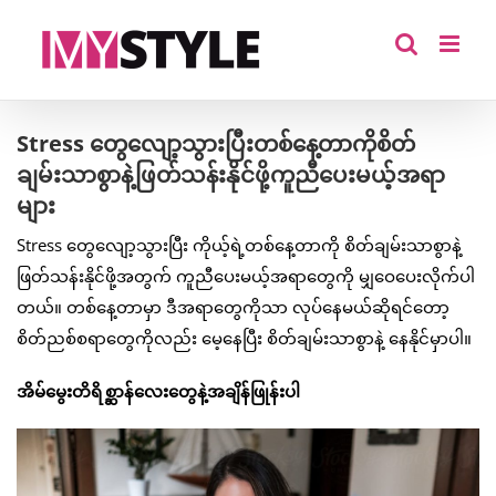
Skip
to
content
Stress တွေလျော့သွားပြီးတစ်နေ့တာကိုစိတ်
ချမ်းသာစွာနဲ့ဖြတ်သန်းနိုင်ဖို့ကူညီပေးမယ့်အရာ
များ
Stress တွေလျော့သွားပြီး ကိုယ့်ရဲ့တစ်နေ့တာကို စိတ်ချမ်းသာစွာနဲ့
ဖြတ်သန်းနိုင်ဖို့အတွက် ကူညီပေးမယ့်အရာတွေကို မျှဝေပေးလိုက်ပါ
တယ်။ တစ်နေ့တာမှာ ဒီအရာတွေကိုသာ လုပ်နေမယ်ဆိုရင်တော့
စိတ်ညစ်စရာတွေကိုလည်း မေ့နေပြီး စိတ်ချမ်းသာစွာနဲ့ နေနိုင်မှာပါ။
အိမ်မွေးတိရိစ္ဆာန်လေးတွေနဲ့အချိန်ဖြုန်းပါ