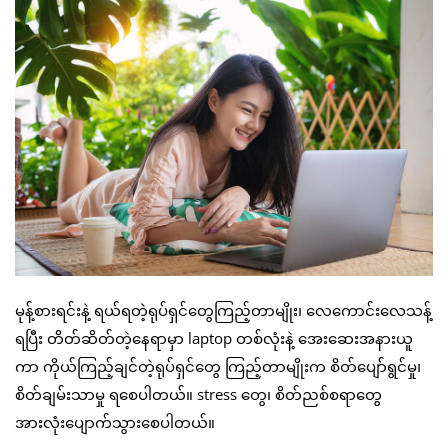
မုန့်စားရင်းနဲ့ ရယ်ရတဲ့ရုပ်ရှင်တွေကြည့်တာမျိုး၊ လေကောင်းလေသန့်
ရပြီး တိတ်ဆိတ်တဲ့နေရာမှာ laptop တစ်လုံးနဲ့ အေးဆေးအနားယူ
ကာ ကိုယ်ကြည့်ချင်တဲ့ရုပ်ရှင်တွေ ကြည့်တာမျိုးက စိတ်ပျော်ရွင်မှု၊
စိတ်ချမ်းသာမှု ရစေပါတယ်။ stress တွေ၊ စိတ်ညစ်စရာတွေ
အားလုံးပျောက်သွားစေပါတယ်။