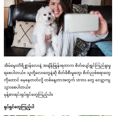
အိမ်မွေးတိရိစ္ဆာန်လေးနဲ့ အချိန်ဖြုန်းရတာက စိတ်ပျော်ရွှင်ကြည်နူးမှု
ရစေပါတယ်။ သူတို့လေးတွေနဲ့ဆို စိတ်ဖိစီးမှုတွေ၊ စိတ်ညစ်စရာတွေ
ကိုတောင် မေ့နေတတ်လို့ တစ်နေ့တာအတွက် stress တွေ လျော့ကျ
သွားစေပါတယ်။
မုန့်စားရင်းရုပ်ရှင်တွေကြည့်ပါ။
ရုပ်ရှင်တွေကြည့်ပါ