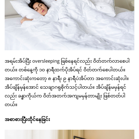
အရမ်းအိပ်ပြီး oversleeping ဖြစ်နေရင်လည်း ဝိတ်တက်လာစေပါ
တယ်။ တစ်နေ့ကို ၁၀ နာရီထက်ပိုအိပ်ရင် ဝိတ်တက်စေပါတယ်။
အကောင်းဆုံးကတော့ ၈ နာရီ၊ ၉ နာရီပဲအိပ်တာ အကောင်းဆုံးပါ။
အိပ်ချိန်မှန်အောင် သေချာဂရုစိုက်သင့်ပါတယ်။ အိပ်ချိန်မမှန်ရင်
လည်း ခန္ဓာကိုယ်က ဝိတ်အတက်အကျမမှန်တာမျိုး ဖြစ်တတ်ပါ
တယ်။
အစာစားပြီးထိုင်နေခြင်း