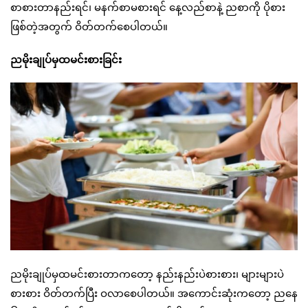
စာစားတာနည်းရင်၊ မနက်စာမစားရင် နေ့လည်စာနဲ့ ညစာကို ပိုစား
ဖြစ်တဲ့အတွက် ဝိတ်တက်စေပါတယ်။
ညမိုးချုပ်မှထမင်းစားခြင်း
ညမိုးချုပ်မှထမင်းစားတာကတော့ နည်းနည်းပဲစားစား၊ များများပဲ
စားစား ဝိတ်တက်ပြီး ဝလာစေပါတယ်။ အကောင်းဆုံးကတော့ ညနေ