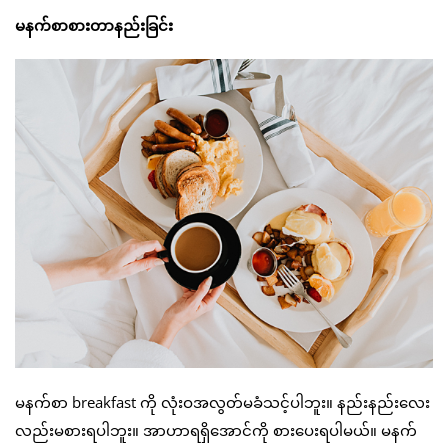
မနက်စာစားတာနည်းခြင်း
မနက်စာ breakfast ကို လုံးဝအလွတ်မခံသင့်ပါဘူး။ နည်းနည်းလေး
လည်းမစားရပါဘူး။ အာဟာရရှိအောင်ကို စားပေးရပါမယ်။ မနက်