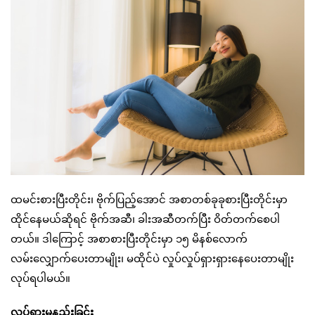
ထမင်းစားပြီးတိုင်း၊ ဗိုက်ပြည့်အောင် အစာတစ်ခုခုစားပြီးတိုင်းမှာ
ထိုင်နေမယ်ဆိုရင် ဗိုက်အဆီ၊ ခါးအဆီတက်ပြီး ဝိတ်တက်စေပါ
တယ်။ ဒါကြောင့် အစာစားပြီးတိုင်းမှာ ၁၅ မိနစ်လောက်
လမ်းလျှောက်ပေးတာမျိုး၊ မထိုင်ပဲ လှုပ်လှုပ်ရှားရှားနေပေးတာမျိုး
လုပ်ရပါမယ်။
လှုပ်ရှားမှုနည်းခြင်း