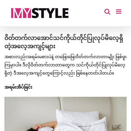
Skip
to
content
ဝိတ်တက်လာအောင်သင်ကိုယ်တိုင်ပြုလုပ်မိလေ့ရှိ
တဲ့အလေ့အကျင့်များ
အစားလည်းအရမ်းမစားပဲနဲ့ တဖြေးဖြေးဝိတ်တက်လာတာမျိုး ဖြစ်ဖူး
ကြမှာပါ။ ဒီလိုဝိတ်တက်လာတာတွေက သင်ကိုယ်တိုင်ပြုလုပ်မိလေ့
ရှိတဲ့ ဒီအလေ့အကျင့်တွေကြောင့်လည်း ဖြစ်နေတတ်ပါတယ်။
အရမ်းအိပ်ခြင်း