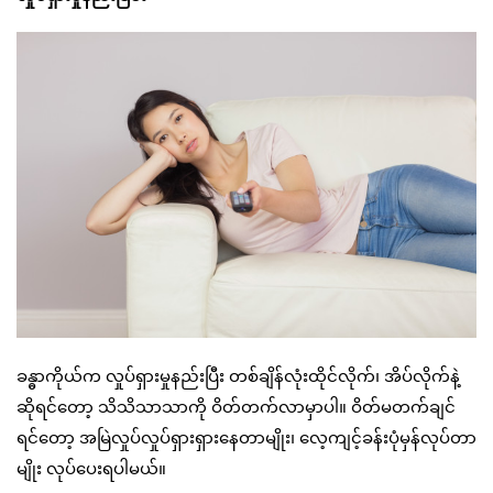
ခန္ဓာကိုယ်က လှုပ်ရှားမှုနည်းပြီး တစ်ချိန်လုံးထိုင်လိုက်၊ အိပ်လိုက်နဲ့
ဆိုရင်တော့ သိသိသာသာကို ဝိတ်တက်လာမှာပါ။ ဝိတ်မတက်ချင်
ရင်တော့ အမြဲလှုပ်လှုပ်ရှားရှားနေတာမျိုး၊ လေ့ကျင့်ခန်းပုံမှန်လုပ်တာ
မျိုး လုပ်ပေးရပါမယ်။