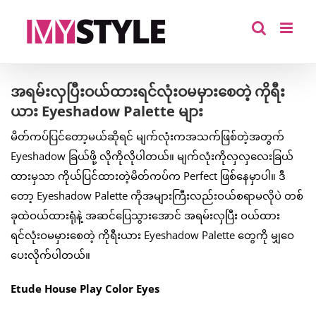
Skip
to
content
အရမ်းလှပြီးဝယ်ထားရင်လုံးဝမမှားစေတဲ့ ကိုရီး
ယား Eyeshadow Palette များ
မိတ်ကပ်ပြင်တော့မယ်ဆိုရင် မျက်လုံးကအသက်ဖြစ်တဲ့အတွက်
Eyeshadow ခြယ်ဖို့ လိုကိုလိုပါတယ်။ မျက်လုံးကိုလှလှလေးခြယ်
ထားမှသာ ကိုယ်ပြင်ထားတဲ့မိတ်ကပ်က Perfect ဖြစ်နေမှာပါ။ ဒီ
တော့ Eyeshadow Palette ကိုအများကြီးလည်းဝယ်စရာမလိုပဲ တစ်
ခုထဲဝယ်ထားရုံနဲ့ အဆင်ပြေသွားအောင် အရမ်းလှပြီး ဝယ်ထား
ရင်လုံးဝမမှားစေတဲ့ ကိုရီးယား Eyeshadow Palette တွေကို မျှဝေ
ပေးလိုက်ပါတယ်။
Etude House Play Color Eyes