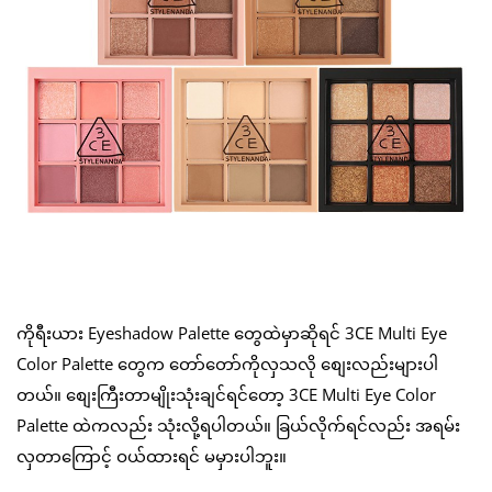
ကိုရီးယား Eyeshadow Palette တွေထဲမှာဆိုရင် 3CE Multi Eye
Color Palette တွေက တော်တော်ကိုလှသလို စျေးလည်းများပါ
တယ်။ စျေးကြီးတာမျိုးသုံးချင်ရင်တော့ 3CE Multi Eye Color
Palette ထဲကလည်း သုံးလို့ရပါတယ်။ ခြယ်လိုက်ရင်လည်း အရမ်း
လှတာကြောင့် ဝယ်ထားရင် မမှားပါဘူး။