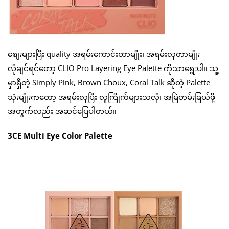
စျေးများပြီး quality အရမ်းကောင်းတာမျိုး၊ အရမ်းလှတာမျိုး
လိုချင်ရင်တော့ CLIO Pro Layering Eye Palette ကိုသာရွေးပါ။ သူ့
မှာရှိတဲ့ Simply Pink, Brown Choux, Coral Talk ဆိုတဲ့ Palette
သုံးမျိုးကတော့ အရမ်းလှပြီး လူကြိုက်များသလို၊ အမြဲတမ်းခြယ်ဖို့
အတွက်လည်း အဆင်ပြေပါတယ်။
3CE Multi Eye Color Palette