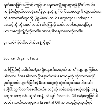
ရယ်မောခြင်းကြောင့် ကျန်းမာရေးအကျိုးများစွာရရှိနိုင်ပါတယ်။
ကျွန်ုပ်တို့ရယ်မောတဲ့အချိန်မှာ နှလုံးနဲ့ ကြွက်သားတွေကို လှုံ့ဆော်ပေး
တဲ့ အောက်ဆီဂျင်ကို ပိုရှူမိစေပါတယ်။ သွေးတွင်း Endorphin
အဆင့်ကို တိုးစေပါတယ်။ ဒါကြောင့် သင်မောပန်းတဲ့အချိန်မှာ
ဟာသတွေကြည့်လိုက်ပါ။ အားရပါးရရယ်မောလိုက်ပါ။
၄။ သစ်ကြမ်းပိုးခေါက်အနံ့ကိုရှူပါ
Source: Organic Facts
သစ်ကြမ်းပိုးခေါက်အနံ့က ဦးနှောက်အတွက် အကျိုးများစွာဖြစ်စေ
ပါတယ်။ ဒီအခေါက်က ဦးနှောက်လုပ်ဆောင်မှုကို တိုးတက်စေပြီး
မှတ်ဉာဏ်ပျောက်ခြင်းနဲ့ ဖိအားတွေကို တိုက်ထုတ်ပေးပါတယ်။
ပေါ့ပါးသွက်လက်စေပါတယ်။ သင့်ကို လန်းဆန်းစေတဲ့တခြားအနံ့
တွေကတော့ သံပယိုသီးအနံ့၊ လိမ္မော် Essential Oil အနံ့တွေဖြစ်ပါ
တယ်။ သတိထားရမှာက Essential Oil က မတည့်တဲ့သူဆိုရင်