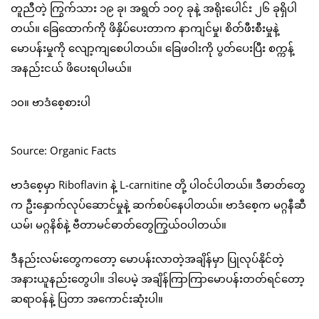
တူညီတဲ့ ကြွက်သား ၁၉ ခု၊ အရွတ် ၁၀၇ ခုနဲ့ အရိုးပေါင်း ၂၆ ခုရှိပါ
တယ်။ ခြေထောက်ကို ဖိနှိပ်ပေးတာက နာကျင်မှု၊ စိတ်ဖီးစီးမှုနဲ့
မောပန်းမှုကို လျော့ကျစေပါတယ်။ ခြေဖဝါးကို ပွတ်ပေးပြီး စက္ကန့်
အနည်းငယ် ဖိပေးရပါမယ်။
၁၀။ ဗာဒံစေ့စားပါ
Source: Organic Facts
ဗာဒံစေ့မှာ Riboflavin နဲ့ L-carnitine တို့ ပါဝင်ပါတယ်။ ဒီဓာတ်တွေ
က ဦးနှောက်လုပ်ဆောင်မှုနဲ့ ဆက်စပ်နေပါတယ်။ ဗာဒံစေ့က မဂ္ဂနီဆီ
ယမ်၊ မဂ္ဂနိစ်နဲ့ ဗီတာမင်ဓာတ်တွေကြွယ်ဝပါတယ်။
ဒီနည်းလမ်းတွေကတော့ မောပန်းလာတဲ့အချိန်မှာ ပြုလုပ်နိုင်တဲ့
အနားယူနည်းတွေပါ။ ဒါပေမဲ့ အချိန်ကြာကြာမောပန်းတတ်ရင်တော့
ဆရာဝန်နဲ့ ပြတာ အကောင်းဆုံးပါ။