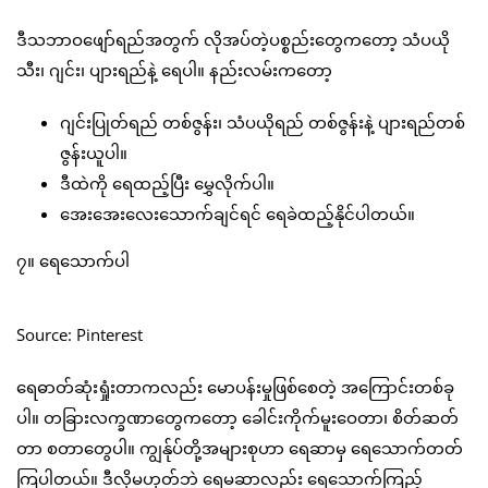
ဒီသဘာဝဖျော်ရည်အတွက် လိုအပ်တဲ့ပစ္စည်းတွေကတော့ သံပယို
သီး၊ ဂျင်း၊ ပျားရည်နဲ့ ရေပါ။ နည်းလမ်းကတော့
ဂျင်းပြုတ်ရည် တစ်ဇွန်း၊ သံပယိုရည် တစ်ဇွန်းနဲ့ ပျားရည်တစ်
ဇွန်းယူပါ။
ဒီထဲကို ရေထည့်ပြီး မွှေလိုက်ပါ။
အေးအေးလေးသောက်ချင်ရင် ရေခဲထည့်နိုင်ပါတယ်။
၇။ ရေသောက်ပါ
Source: Pinterest
ရေဓာတ်ဆုံးရှုံးတာကလည်း မောပန်းမှုဖြစ်စေတဲ့ အကြောင်းတစ်ခု
ပါ။ တခြားလက္ခဏာတွေကတော့ ခေါင်းကိုက်မူးဝေတာ၊ စိတ်ဆတ်
တာ စတာတွေပါ။ ကျွန်ုပ်တို့အများစုဟာ ရေဆာမှ ရေသောက်တတ်
ကြပါတယ်။ ဒီလိုမဟုတ်ဘဲ ရေမဆာလည်း ရေသောက်ကြည့်