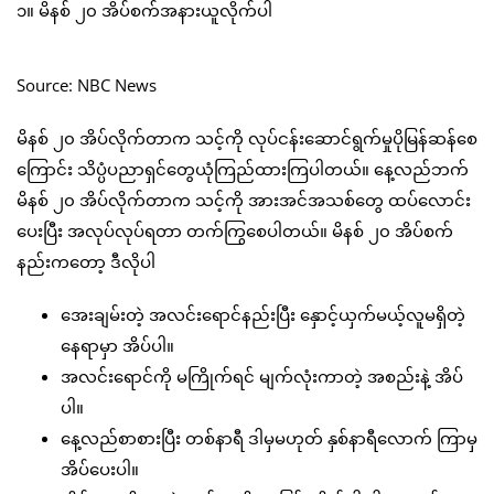
၁။ မိနစ် ၂၀ အိပ်စက်အနားယူလိုက်ပါ
Source: NBC News
မိနစ် ၂၀ အိပ်လိုက်တာက သင့်ကို လုပ်ငန်းဆောင်ရွက်မှုပိုမြန်ဆန်စေ
ကြောင်း သိပ္ပံပညာရှင်တွေယုံကြည်ထားကြပါတယ်။ နေ့လည်ဘက်
မိနစ် ၂၀ အိပ်လိုက်တာက သင့်ကို အားအင်အသစ်တွေ ထပ်လောင်း
ပေးပြီး အလုပ်လုပ်ရတာ တက်ကြွစေပါတယ်။ မိနစ် ၂၀ အိပ်စက်
နည်းကတော့ ဒီလိုပါ
အေးချမ်းတဲ့ အလင်းရောင်နည်းပြီး နှောင့်ယှက်မယ့်လူမရှိတဲ့
နေရာမှာ အိပ်ပါ။
အလင်းရောင်ကို မကြိုက်ရင် မျက်လုံးကာတဲ့ အစည်းနဲ့ အိပ်
ပါ။
နေ့လည်စာစားပြီး တစ်နာရီ ဒါမှမဟုတ် နှစ်နာရီလောက် ကြာမှ
အိပ်ပေးပါ။