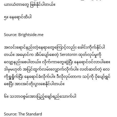
ယားယံတာတွေ ဖြစ်နိုင်ပါတယ်။
၅။ နေရောင်ထိပါ
Source: Brightside.me
အလင်းရောင်နည်းတဲ့နေရာတွေကြောင့်လည်း ခေါင်းကိုက်နိုင်ပါ
တယ်။ အမှောင်က အိပ်ပျော်စေတဲ့ Serotonin ထုတ်လုပ်မှုကို
လျော့နည်းစေပါတယ်။ လိုက်ကာတွေဆွဲပြီး နေရောင်ဝင်လာပါစေ။
ဒါမှမဟုတ် အပြင်ထွက်လမ်းလျှောက်လိုက်ပါ။ လတ်ဆတ်တဲ့ လေ
ကိုရှူရှိုက်ပြီး နေရောင်ခံလိုက်ပါ။ ဒီလိုလုပ်တာက သင့်ကို ပိုပျော်ရွှင်
စေပြီး အားအင်တိုးပွားစေနိုင်ပါတယ်။
၆။ သဘာဝစွမ်းအားပြည့်ဖျော်ရည်သောက်ပါ
Source: The Standard