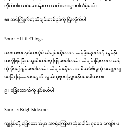
လိုက်ပါ။ သင်မောပန်းတာ သက်သာသွားပါလိမ့်မယ်။
၈။ သင်ကြိုက်တဲ့သီချင်းတစ်ပုဒ်ကို ငြီးလိုက်ပါ
Source: LittleThings
အားကစားလုပ်သလိုပဲ သီချင်းဆိုတာက သင့်ဦးနှောက်ကို လှုပ်နိုး
သလိုဖြစ်ပြီး သွေးစီးဆင်းမှု မြန်စေပါတယ်။ သီချင်းငြီးတာက သင့်
ကို ပိုပျော်ရွှင်စေပါတယ်။ သီချင်းဆိုတာက စိတ်ဖိစီးမှုကို လျော့ကျ
စေပြီး ပြဿနာတွေကို လွယ်ကူစွာဖြေရှင်းနိုင်စေပါတယ်။
၉။ ခြေထောက်ကို နှိပ်နယ်ပါ
Source: Brightside.me
ကျွန်ုပ်တို့ ခြေထောက်မှာ အာရုံကြောအဆုံးပေါင်း ၇၀၀၀ ကျော်၊ မ