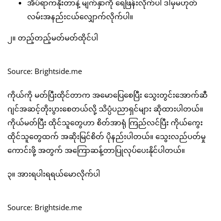
အိပ်ရာကနိုးတာနဲ့ မျက်နှာကို ရေဖြန်းလိုက်ပါ ဒါမှမဟုတ်
လမ်းအနည်းငယ်လျှောက်လိုက်ပါ။
၂။ တည့်တည့်မတ်မတ်ထိုင်ပါ
Source: Brightside.me
ကိုယ်ကို မတ်ပြီးထိုင်တာက အမောပြေစေပြီး သွေးတွင်းအောက်ဆီ
ဂျင်အဆင့်တိုးပွားစေတယ်လို့ သိပ္ပံပညာရှင်များ ဆိုထားပါတယ်။
ကိုယ်မတ်ပြီး ထိုင်သူတွေဟာ စိတ်အာရုံ ကြည်လင်ပြီး ကိုယ်ကွေး
ထိုင်သူတွေထက် အဆိုးမြင်စိတ် ပိုနည်းပါတယ်။ သွေးလည်ပတ်မှု
ကောင်းဖို့ အတွက် အကြောဆန့်တာပြုလုပ်ပေးနိုင်ပါတယ်။
၃။ အားရပါးရရယ်မောလိုက်ပါ
Source: Brightside.me