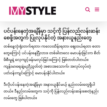
Skip
to
content
ပင်ပန်းနေတဲ့အချိန်မှာ သင့်ကို ပြန်လည်လန်းဆန်း
စေဖို့အတွက် ပြုလုပ်နိုင်တဲ့ အနားယူနည်းတွေ
တစ်နေ့လုံးရုံးတက်ရတာ၊ ကလေးထိန်းရတာ၊ ဈေးဝယ်ရတာ စတာ
တွေကြောင့် ပင်ပန်းနေပြီလား။ တစ်ခါတလေ မောပန်းခြင်းက စိတ်
ဖိစီးမှုနဲ့ လေ့ကျင့်ခန်းမလုပ်ခြင်းကြောင့် ဖြစ်တတ်ပါတယ်။
ကျန်းမာရေးနဲ့မညီညွတ်တဲ့ အစားအသောက်၊ အလုပ်လုပ်တဲ့
ပတ်ဝန်းကျင်ကြောင့် မောပန်းနိုင်ပါတယ်။
ဒီလိုပင်ပန်းနေတဲ့အချိန်မှာ အနားယူနိုင်မယ့် နည်းလမ်းတွေရှိပါ
တယ်။ ဒီနည်းလမ်းတွေက သင့်ကို ပြန်လည်လန်းဆန်းစေတဲ့နည်း
လမ်းတွေ ဖြစ်ပါတယ်။