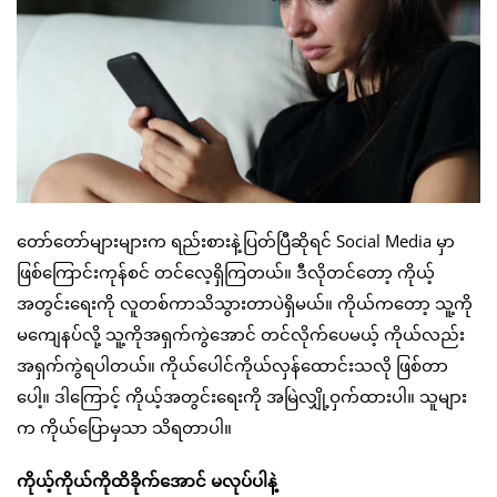
တော်တော်များများက ရည်းစားနဲ့ပြတ်ပြီဆိုရင် Social Media မှာ
ဖြစ်ကြောင်းကုန်စင် တင်လေ့ရှိကြတယ်။ ဒီလိုတင်တော့ ကိုယ့်
အတွင်းရေးကို လူတစ်ကာသိသွားတာပဲရှိမယ်။ ကိုယ်ကတော့ သူ့ကို
မကျေနပ်လို့ သူ့ကိုအရှက်ကွဲအောင် တင်လိုက်ပေမယ့် ကိုယ်လည်း
အရှက်ကွဲရပါတယ်။ ကိုယ်ပေါင်ကိုယ်လှန်ထောင်းသလို ဖြစ်တာ
ပေါ့။ ဒါကြောင့် ကိုယ့်အတွင်းရေးကို အမြဲလျှို့ဝှက်ထားပါ။ သူများ
က ကိုယ်ပြောမှသာ သိရတာပါ။
ကိုယ့်ကိုယ်ကိုထိခိုက်အောင် မလုပ်ပါနဲ့