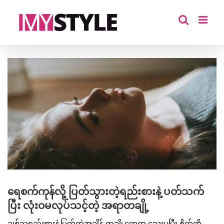
Skip
to
content
View
Larger
Image
ရေစက်ကုန်လို့ ပြတ်သွားတဲ့ရည်းစားနဲ့ ပတ်သက်
ပြီး လုံးဝမလုပ်သင့်တဲ့ အရာတချို့
ချစ်သူရည်းစားနဲ့ပြတ်တဲ့အချိန် တချို့တွေက သွေးပူပြီး စိတ်တို