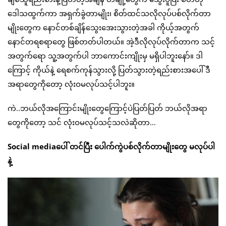
ဒေါသထွက်ကာ အရှက်ခွဲတာမျိုး၊ စိတ်ထင်သလိုလုပ်ပစ်လိုက်တာ
မျိုးတွေက နောင်တစ်ချိန်သွေးအေးသွားတဲ့အခါ ကိုယ့်အတွက်
နောင်တရစရာတွေ ဖြစ်တတ်ပါတယ်။ အဲ့ဒီလိုလုပ်လိုက်တာက သင့်
အတွက်ရော သူ့အတွက်ပါ ဘာကောင်းကျိုးမှ မရှိပါဘူးနော်။ ဒါ
ကြောင့် ကိုယ်နဲ့ ရေစက်ကုန်သွားလို့ ပြတ်သွားတဲ့ရည်းစားအပေါ် ဒီ
အရာတွေကိုတော့ လုံးဝမလုပ်သင့်ပါဘူး။
ကဲ..ဘယ်လိုအကြောင်းမျိုးတွေကြောင့်ပဲပြတ်ပြတ် ဘယ်လိုအရာ
တွေကိုတော့ သင် လုံးဝမလုပ်သင့်သလဲဆိုတာ…
Social mediaပေါ် တင်ပြီး ပေါက်ကွဲပစ်လိုက်တာမျိုးတွေ မလုပ်ပါ
နဲ့