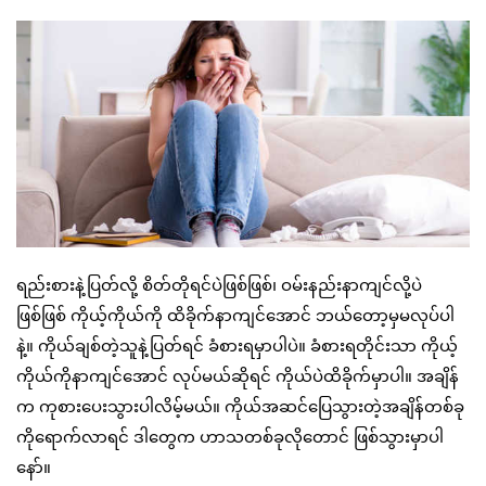
ရည်းစားနဲ့ပြတ်လို့ စိတ်တိုရင်ပဲဖြစ်ဖြစ်၊ ဝမ်းနည်းနာကျင်လို့ပဲ
ဖြစ်ဖြစ် ကိုယ့်ကိုယ်ကို ထိခိုက်နာကျင်အောင် ဘယ်တော့မှမလုပ်ပါ
နဲ့။ ကိုယ်ချစ်တဲ့သူနဲ့ပြတ်ရင် ခံစားရမှာပါပဲ။ ခံစားရတိုင်းသာ ကိုယ့်
ကိုယ်ကိုနာကျင်အောင် လုပ်မယ်ဆိုရင် ကိုယ်ပဲထိခိုက်မှာပါ။ အချိန်
က ကုစားပေးသွားပါလိမ့်မယ်။ ကိုယ်အဆင်ပြေသွားတဲ့အချိန်တစ်ခု
ကိုရောက်လာရင် ဒါတွေက ဟာသတစ်ခုလိုတောင် ဖြစ်သွားမှာပါ
နော်။