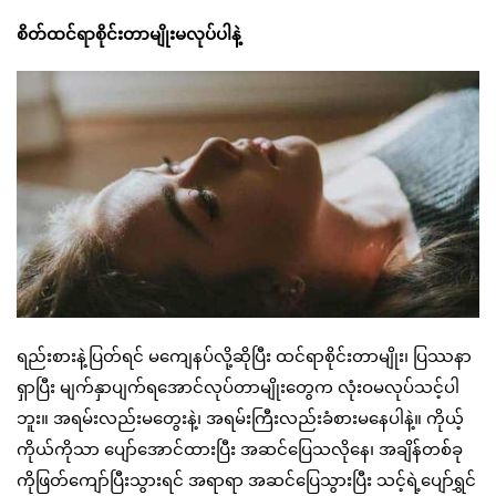
စိတ်ထင်ရာစိုင်းတာမျိုးမလုပ်ပါနဲ့
ရည်းစားနဲ့ပြတ်ရင် မကျေနပ်လို့ဆိုပြီး ထင်ရာစိုင်းတာမျိုး၊ ပြဿနာ
ရှာပြီး မျက်နှာပျက်ရအောင်လုပ်တာမျိုးတွေက လုံးဝမလုပ်သင့်ပါ
ဘူး။ အရမ်းလည်းမတွေးနဲ့၊ အရမ်းကြီးလည်းခံစားမနေပါနဲ့။ ကိုယ့်
ကိုယ်ကိုသာ ပျော်အောင်ထားပြီး အဆင်ပြေသလိုနေ၊ အချိန်တစ်ခု
ကိုဖြတ်ကျော်ပြီးသွားရင် အရာရာ အဆင်ပြေသွားပြီး သင့်ရဲ့ပျော်ရွှင်