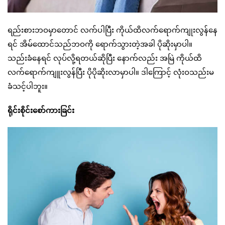
ရည်းစားဘဝမှာတောင် လက်ပါပြီး ကိုယ်ထိလက်ရောက်ကျုးလွန်နေ
ရင် အိမ်ထောင်သည်ဘဝကို ရောက်သွားတဲ့အခါ ပိုဆိုးမှာပါ။
သည်းခံနေရင် လုပ်လို့ရတယ်ဆိုပြီး နောက်လည်း အမြဲ ကိုယ်ထိ
လက်ရောက်ကျူးလွန်ပြီး ပိုပိုဆိုးလာမှာပါ။ ဒါကြောင့် လုံးဝသည်းမ
ခံသင့်ပါဘူး။
ရိုင်းစိုင်းစော်ကားခြင်း