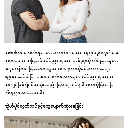
တစ်ခါတစ်လေလိမ်ညာတာလောက်ကတော့ သည်းခံခွင့်လွှတ်ပေး
သင့်ပေမယ့် အမြဲတမ်းလိမ်ညာနေတာ၊ တစ်ခုခုဆို လိမ်ညာနေတာ
တွေကြောင့်ပဲ ပြဿနာတွေတက်နေရတာဆိုရင်တော့ သေချာ
စဉ်းစားသင့်ပါပြီ။ ခဏခဏလိမ်နေတဲ့သူက လိမ်ညာနေတာက
အကျင့်ဖြစ်ပြီး စိတ်ဆိုးလည်း ပြန်ချော့ရင်ရပါတယ်ဆိုပြီး အမြဲ
လိမ်ညာနေတော့မှာပါ။
ကိုယ်ပိုင်လွတ်လပ်ခွင့်တွေပျောက်ဆုံးနေခြင်း