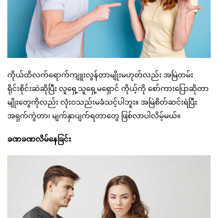
ကိုယ်ထိလက်ရောက်ကျူးလွန်တာမျိုးမဟုတ်လည်း အမြဲတမ်း
ရိုင်းစိုင်းဆဲဆိုပြီး လူရှေ့သူရှေ့မရှောင် ကိုယ့်ကို စော်ကားပြောဆိုတာ
မျိုးတွေကိုလည်း လုံးဝသည်းမခံသင့်ပါဘူး။ အမြဲစိတ်ဆင်းရဲပြီး
အရှက်ကွဲတာ၊ မျက်နှာပျက်ရတာတွေ ဖြစ်လာပါလိမ့်မယ်။
ခဏခဏလိမ်နေခြင်း