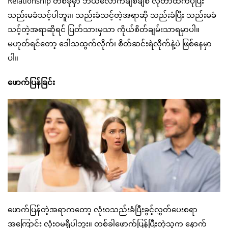
Relationship တစ်ခုမှာ ဘယ်လောက်ချစ်ချစ် လိုတာထက်ပိုပြီး
သည်းမခံသင့်ပါဘူး။ သည်းခံသင့်တဲ့အရာဆို သည်းခံပြီး သည်းမခံ
သင့်တဲ့အရာဆိုရင် ပြတ်သားမှသာ ကိုယ်စိတ်ချမ်းသာရမှာပါ။
မဟုတ်ရင်တော့ ဒေါသထွက်လိုက်၊ စိတ်ဆင်းရဲလိုက်နဲ့ပဲ ဖြစ်နေမှာ
ပါ။
ဖောက်ပြန်ခြင်း
ဖောက်ပြန်တဲ့အရာကတော့ လုံးဝသည်းခံပြီးခွင့်လွှတ်ပေးစရာ
အကြောင်း လုံးဝမရှိပါဘူး။ တစ်ခါဖောက်ပြန်ပြီးတဲ့သူက နောက်