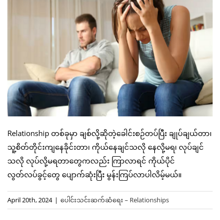
Relationship တစ်ခုမှာ ချစ်လို့ဆိုတဲ့ခေါင်းစဉ်တပ်ပြီး ချုပ်ချယ်တာ၊
သူ့စိတ်တိုင်းကျနေခိုင်းတာ၊ ကိုယ်နေချင်သလို နေလို့မရ၊ လုပ်ချင်
သလို လုပ်လို့မရတာတွေကလည်း ကြာလာရင် ကိုယ်ပိုင်
လွတ်လပ်ခွင့်တွေ ပျောက်ဆုံးပြီး မွန်းကြပ်လာပါလိမ့်မယ်။
April 20th, 2024
|
ပေါင်းသင်းဆက်ဆံရေး – Relationships