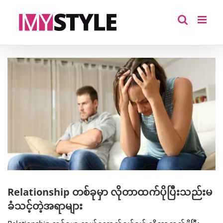
Skip
to
content
View
Larger
Image
Relationship တစ်ခုမှာ လိုတာထက်ပိုပြီးသည်းမ
ခံသင့်တဲ့အရာများ