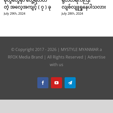
စုံတွဲတွေမှာ တွေ့ရတတ်
ရုတ်တရက်ကြီး
တဲ့ အလေ့အကျင့် ( ၇ ) ခု
လျစ်လျူရှုနေပါသလား
July 29th, 2024
July 28th, 2024
© Copyright 2017 -
2026
|
MYSTYLE MYANMAR
a
RFOX Media
Brand | All Rights Reserved |
Advertise
with us
Facebook
YouTube
Telegram