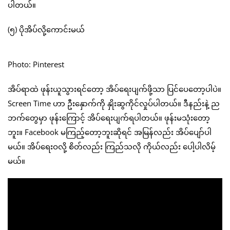
ပါတယ်။
(၅) ပိုအိပ်လို့ကောင်းမယ်
Photo: Pinterest
အိပ်ရာထဲ ဖုန်းယူသွားရင်တော့ အိပ်ရေးပျက်ဖို့သာ ပြင်ပေတော့ပါပဲ။
Screen Time ဟာ ဦးနှောက်ကို နှိုးဆွကိုင်လှုပ်ပါတယ်။ ဒီနည်းနဲ့ ည
ဘက်တွေမှာ ဖုန်းကြောင့် အိပ်ရေးပျက်ရပါတယ်။ ဖုန်းမသုံးတော့
ဘူး။ Facebook မကြည့်တော့ဘူးဆိုရင် အမြန်လည်း အိပ်ပျော်ပါ
မယ်။ အိပ်ရေးဝလို့ စိတ်လည်း ကြည်သလို ကိုယ်လည်း ပေါ့ပါလိမ့်
မယ်။