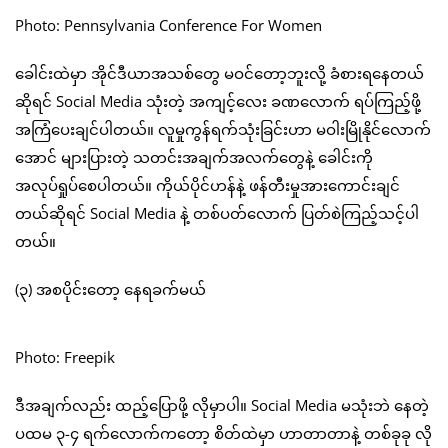
Photo: Pennsylvania Conference For Women
ခေါင်းထဲမှာ အိုင်ဒီယာအသစ်တွေ မဝင်တော့ဘူးလို့ ခံစားရနေတယ်
ဆိုရင် Social Media သုံးတဲ့ အကျင့်လေး ခဏလောက် ရပ်ကြည့်ဖို့
အကြံပေးချင်ပါတယ်။ လူမှုကွန်ရက်သုံးခြင်းဟာ မဝါးမြိုနိုင်လောက်
အောင် များပြားတဲ့ သတင်းအချက်အလက်တွေနဲ့ ခေါင်းကို
အလုပ်ရှုပ်စေပါတယ်။ ကိုယ်ပိုင်ဟန်နဲ့ ဖန်တီးမှုအားကောင်းချင်
တယ်ဆိုရင် Social Media နဲ့ တစ်ပတ်လောက် ပြတ်စဲကြည့်သင့်ပါ
တယ်။
(၃) အစပိုင်းတော့ နေရခက်မယ်
Photo: Freepik
ဒီအချက်လည်း ထည့်ပြောဖို့ လိုမှာပါ။ Social Media မသုံးဘဲ နေတဲ့
ပထမ ၃-၄ ရက်လောက်ကတော့ စိတ်ထဲမှာ ဟာတာတာနဲ့ တစ်ခုခု လို