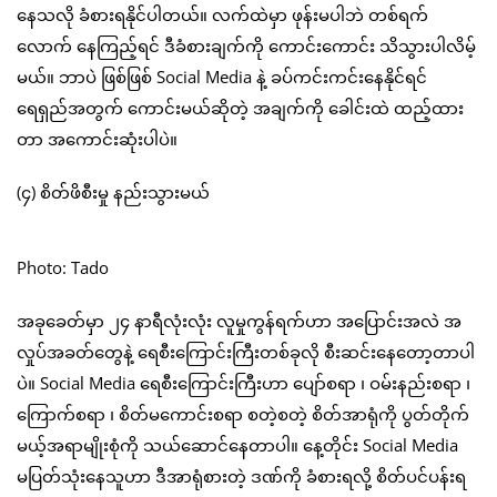
နေသလို ခံစားရနိုင်ပါတယ်။ လက်ထဲမှာ ဖုန်းမပါဘဲ တစ်ရက်
လောက် နေကြည့်ရင် ဒီခံစားချက်ကို ကောင်းကောင်း သိသွားပါလိမ့်
မယ်။ ဘာပဲ ဖြစ်ဖြစ် Social Media နဲ့ ခပ်ကင်းကင်းနေနိုင်ရင်
ရေရှည်အတွက် ကောင်းမယ်ဆိုတဲ့ အချက်ကို ခေါင်းထဲ ထည့်ထား
တာ အကောင်းဆုံးပါပဲ။
(၄) စိတ်ဖိစီးမှု နည်းသွားမယ်
Photo: Tado
အခုခေတ်မှာ ၂၄ နာရီလုံးလုံး လူမှုကွန်ရက်ဟာ အပြောင်းအလဲ အ
လှုပ်အခတ်တွေနဲ့ ရေစီးကြောင်းကြီးတစ်ခုလို စီးဆင်းနေတော့တာပါ
ပဲ။ Social Media ရေစီးကြောင်းကြီးဟာ ပျော်စရာ ၊ ဝမ်းနည်းစရာ ၊
ကြောက်စရာ ၊ စိတ်မကောင်းစရာ စတဲ့စတဲ့ စိတ်အာရုံကို ပွတ်တိုက်
မယ့်အရာမျိုးစုံကို သယ်ဆောင်နေတာပါ။ နေ့တိုင်း Social Media
မပြတ်သုံးနေသူဟာ ဒီအာရုံစားတဲ့ ဒဏ်ကို ခံစားရလို့ စိတ်ပင်ပန်းရ