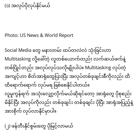
(၁) အလုပ်ပိုလုပ်နိုင်မယ်
Photo: US News & World Report
Social Media တွေ မနားတမ်း ထပ်တလဲလဲ သုံးခြင်းဟာ
Multitasking လို့ခေါ်တဲ့ လူတစ်ယောက်တည်း လက်ဆယ်ဖက်နဲ့
တစ်ပြိုင်တည်း အလုပ်လုပ်သလိုမျိုးပါပဲ။ Multitasking လုပ်တဲ့
အကျင့်ဟာ စိတ်အာရုံထွေပြားပြီး အလုပ်တစ်ခုချင်းစီကိုလည်း ထိ
ထိရောက်ရောက် လုပ်မရ ဖြစ်စေနိုင်ပါတယ်။
လူမှုကွန်ရက် အသုံးလျှော့လိုက်မယ်ဆိုရင်တော့ အာရုံတွေ ပိုစုစည်း
မိနိုင်ပြီး အလုပ်ကိုလည်း တစ်ခုချင်း တစ်ခုချင်း ပိုပြီး အာရုံအပြည့်နဲ့
အားစိုက် လုပ်လာနိုင်မှာပါ။
(၂) ဖန်တီးနိုင်စွမ်းတွေ ပိုမြင့်လာမယ်