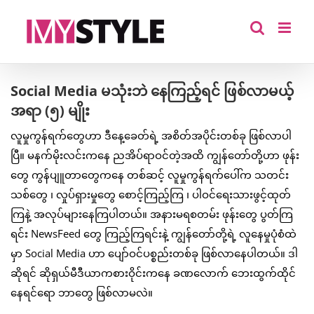
Skip
to
content
Social Media မသုံးဘဲ နေကြည့်ရင် ဖြစ်လာမယ့်
အရာ (၅) မျိုး
လူမှုကွန်ရက်တွေဟာ ဒီနေ့ခေတ်ရဲ့ အစိတ်အပိုင်းတစ်ခု ဖြစ်လာပါ
ပြီ။ မနက်မိုးလင်းကနေ ညအိပ်ရာဝင်တဲ့အထိ ကျွန်တော်တို့ဟာ ဖုန်း
တွေ ကွန်ပျူတာတွေကနေ တစ်ဆင့် လူမှုကွန်ရက်ပေါ်က သတင်း
သစ်တွေ ၊ လှုပ်ရှားမှုတွေ စောင့်ကြည့်ကြ ၊ ပါဝင်ရေးသားဖွင့်ထုတ်
ကြနဲ့ အလုပ်များနေကြပါတယ်။ အနားမရစတမ်း ဖုန်းတွေ ပွတ်ကြ
ရင်း NewsFeed တွေ ကြည့်ကြရင်းနဲ့ ကျွန်တော်တို့ရဲ့ လူနေမှုပုံစံထဲ
မှာ Social Media ဟာ ပျော်ဝင်ပစ္စည်းတစ်ခု ဖြစ်လာနေပါတယ်။ ဒါ
ဆိုရင် ဆိုရှယ်မီဒီယာကစားဝိုင်းကနေ ခဏလောက် ဘေးထွက်ထိုင်
နေရင်ရော ဘာတွေ ဖြစ်လာမလဲ။