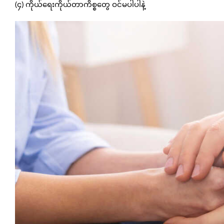
(၄) ကိုယ်ရေးကိုယ်တာကိစ္စတွေ ဝင်မပါပါနဲ့