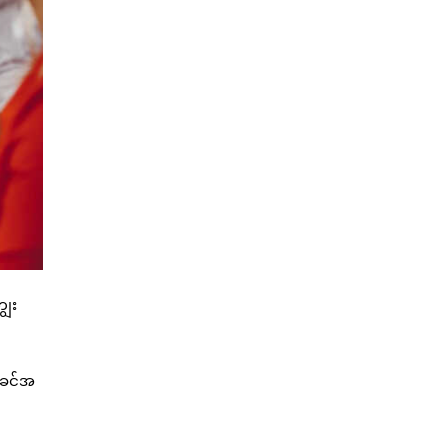
ွေး
 အခင်အ