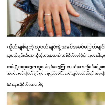
ကိုယ်ချစ်ရတဲ့ သူငယ်ချင်းနဲ့ အခင်အမင်မပြတ်ချင
သူငယ်ချင်းဆိုတာ ကိုယ့်ဘဝအတွက် တစ်စိတ်တစ်ပိုင်း အရေးပါသူတွေဖြ
တစ်ချို့အရာတွေက သူငယ်ချင်းတွေကြားက သံယောဇဉ်ခင်မင်မှုတွေက
အခင်အမင်မပြတ်ချင်ရင် ရေရှည်ပေါင်းသင်းချင်တယ်ဆိုရင် အခုပြ
(၁) မနာလိုစိတ်မထားပါနဲ့