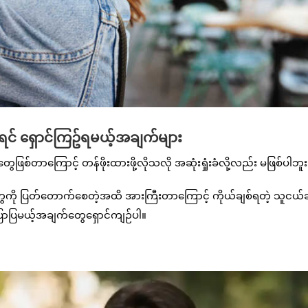
်ရင် ရှောင်ကြဥ်ရမယ့်အချက်များ
စ်တာကြောင့် တန်ဖိုးထားဖို့လိုသလို အဆုံးရှုံးခံလို့လည်း မဖြစ်ပါဘူး
ို ပြတ်တောက်စေတဲ့အထိ အားကြီးတာကြောင့် ကိုယ်ချစ်ရတဲ့ သူငယ်ချင
ောပြမယ့်အချက်တွေရှောင်ကျဉ်ပါ။