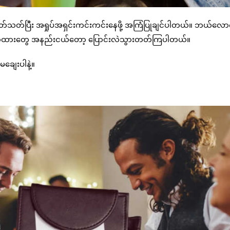
ဲ့ပတ်သတ်ပြီး အရှုပ်အရှင်းကင်းကင်းနေဖို့ အကြံပြုချင်ပါတယ်။ ဘယ်လော
 သဘောထားတွေ အနည်းငယ်တော့ ပြောင်းလဲသွားတတ်ကြပါတယ်။
မချေးပါနဲ့။