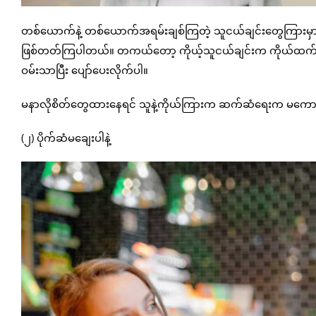
တစ်ယောက်နဲ့ တစ်ယောက်အရမ်းချစ်ကြတဲ့ သူငယ်ချင်းတွေကြားမှာ
ဖြစ်တတ်ကြပါတယ်။ တကယ်တော့ ကိုယ့်သူငယ်ချင်းက ကိုယ်ထက်ပိုကေ
ဝမ်းသာပြီး ပျော်ပေးလိုက်ပါ။
မနာလိုစိတ်တွေထားနေရင် သူနဲ့ကိုယ်ကြားက ဆက်ဆံရေးက မကောင
(၂) ပိုက်ဆံမချေးပါနဲ့