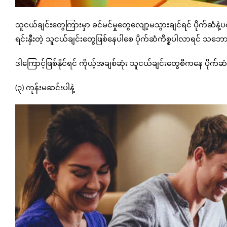
သူငယ်ချင်းတွေကြားမှာ ခင်မင်မှုတွေလျော့မသွားချင်ရင် ပိုက်ဆံန
ရင်းနှီးတဲ့ သူငယ်ချင်းတွေဖြစ်နေပါစေ ပိုက်ဆံကိစ္စပါလာရင်
ဒါကြောင့်ဖြစ်နိုင်ရင် ကိုယ့်အချစ်ဆုံး သူငယ်ချင်းတွေစီကနေ ပိုက်ဆံ
(၃) ကုန်းမဆင်းပါနဲ့