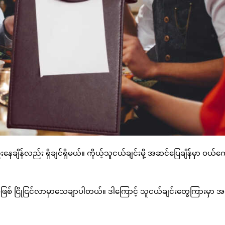
ျိန်လည်း ရှိချင်ရှိမယ်။ ကိုယ့်သူငယ်ချင်းမို့ အဆင်ပြေချိန်မှာ ဝယ်ကျ
။
ပဲဖြစ်ဖြစ် ငြိုငြင်လာမှာသေချာပါတယ်။ ဒါကြောင့် သူငယ်ချင်းတွေကြားမှာ