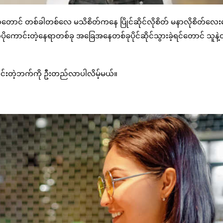
တောင် တစ်ခါတစ်လေ မသိစိတ်ကနေ ပြိုင်ဆိုင်လိုစိတ် မနာလိုစိတ်လေး
ာင်းတဲ့နေရာတစ်ခု အခြေအနေတစ်ခုပိုင်ဆိုင်သွားခဲ့ရင်တောင် သူနဲ့
်းတဲ့ဘက်ကို ဦးတည်လာပါလိမ့်မယ်။