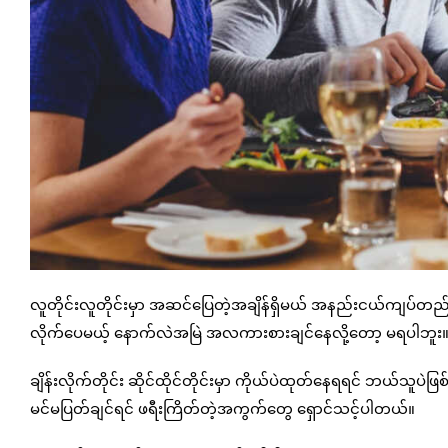
လူတိုင်းလူတိုင်းမှာ အဆင်ပြေတဲ့အချိန်ရှိမယ် အနည်းငယ်ကျပ်တည်းနေခ
လိုက်ပေမယ့် နောက်လဲအမြဲ အလကားစားချင်နေလို့တော့ မရပါဘူး
ချိန်းလိုက်တိုင်း ဆိုင်ထိုင်တိုင်းမှာ ကိုယ်ပဲထုတ်နေရရင် ဘယ်သူ
မင်မပြတ်ချင်ရင် ဖရီးကြိတ်တဲ့အကွက်တွေ ရှောင်သင့်ပါတယ်။