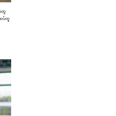
တွေ
ထပ်တူ