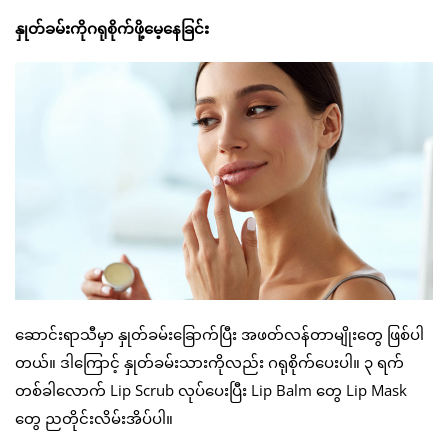
နှုတ်ခမ်းကိုဂရုစိုက်ဖို့မေ့နေခြင်း
ဆောင်းရာသီမှာ နှုတ်ခမ်းခြောက်ပြီး အဖတ်လန်တာမျိုးတွေ ဖြစ်ပါ
တယ်။ ဒါကြောင့် နှုတ်ခမ်းသားကိုလည်း ဂရုစိုက်ပေးပါ။ ၃ ရက်
တစ်ခါလောက် Lip Scrub လုပ်ပေးပြီး Lip Balm တွေ Lip Mask
တွေ ညတိုင်းလိမ်းအိပ်ပါ။