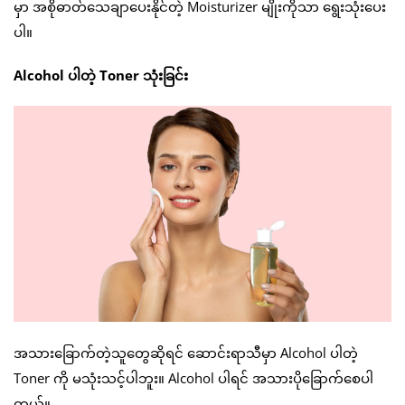
မှာ အစိုဓာတ်သေချာပေးနိုင်တဲ့ Moisturizer မျိုးကိုသာ ရွေးသုံးပေး
ပါ။
Alcohol ပါတဲ့ Toner သုံးခြင်း
အသားခြောက်တဲ့သူတွေဆိုရင် ဆောင်းရာသီမှာ Alcohol ပါတဲ့
Toner ကို မသုံးသင့်ပါဘူး။ Alcohol ပါရင် အသားပိုခြောက်စေပါ
တယ်။