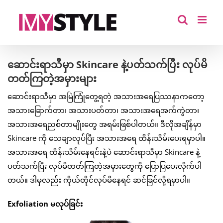
Skip
to
content
ဆောင်းရာသီမှာ Skincare နဲ့ပတ်သက်ပြီး လုပ်မိ
တတ်ကြတဲ့အမှားများ
ဆောင်းရာသီမှာ အမြဲကြုံတွေ့ရတဲ့ အသားအရေပြဿနာကတော့
အသားခြောက်တာ၊ အသားပတ်တာ၊ အသားအရေအက်ကွဲတာ၊
အသားအရေညစ်တာမျိုးတွေ အရမ်းဖြစ်ပါတယ်။ ဒီလိုအချိန်မှာ
Skincare ကို သေချာလုပ်ပြီး အသားအရေ ထိန်းသိမ်းပေးရမှာပါ။
အသားအရေ ထိန်းသိမ်းနေရင်းနဲ့ပဲ ဆောင်းရာသီမှာ Skincare နဲ့
ပတ်သက်ပြီး လုပ်မိတတ်ကြတဲ့အမှားတွေကို ပြောပြပေးလိုက်ပါ
တယ်။ ဒါမှလည်း ကိုယ်တိုင်လုပ်မိနေရင် ဆင်ခြင်လို့ရမှာပါ။
Exfoliation မလုပ်ခြင်း