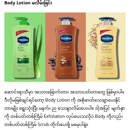
Body Lotion မလိမ်းခြင်း
ဆောင်းရာသီမှာ အသားခြောက်တာ၊ အသားပတ်တာတွေ ဖြစ်မှာပါ။
ဒီလိုမဖြစ်ချင်ရင်တော့ Body Lotion ကို အစိုဓာတ်သေချာပေးနိုင်
တာမျိုး ရွေးသုံးပြီး မနက်၊ ည သေချာလိမ်းပေးပါ။ ဒါ့အပြင် မျက်နှာ
ကို တစ်ပတ်တစ်ကြိမ် Exfoliation လုပ်ပေးသလိုပဲ Body ကိုလည်း
တစ်ပတ်တစ်ကြိမ် Scrub တိုက်ပေးဖို့ မမေ့ပါနဲ့။