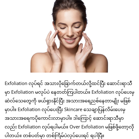
Exfoliation လုပ်ရင် အသားပိုခြောက်တယ်လို့ထင်ပြီး ဆောင်းရာသီ
မှာ Exfoliation မလုပ်ပဲ နေတတ်ကြပါတယ်။ Exfoliation လုပ်ပေးမှ
ဆဲလ်သေတွေကို ဖယ်ရှားနိုင်ပြီး အသားအရေညစ်နေတာမျိုး မဖြစ်
မှာပါ။ Exfoliation လုပ်ပေးပြီး Skincare သေချာပြန်လိမ်းပေးမှ
အသားအရေကပိုကောင်းလာမှာပါ။ ဒါကြောင့် ဆောင်းရာသီမှာ
လည်း Exfoliation လုပ်ရပါမယ်။ Over Exfoliation မဖြစ်ဖို့တော့လို
ပါတယ်။ တစ်ပတ်မှာ တစ်ကြိမ်ပဲလုပ်ပေးရင် ရပါပြီ။