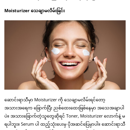
Moisturizer သေချာမလိမ်းခြင်း
ဆောင်းရာသီမှာ Moisturizer ကို သေချာမလိမ်းရင်တော့
အသားအရေက ခြောက်ပြီး ညစ်ထေးထေးဖြစ်နေမှာ အသေအချာပါ
ပဲ။ အသားခြောက်တဲ့သူတွေဆိုရင် Toner, Moisturizer လောက်နဲ့ မ
ရပါဘူး။ Serum ပါ ထည့်သုံးပေးမှ ပိုအဆင်ပြေမှာပါ။ ဆောင်းရာသီ