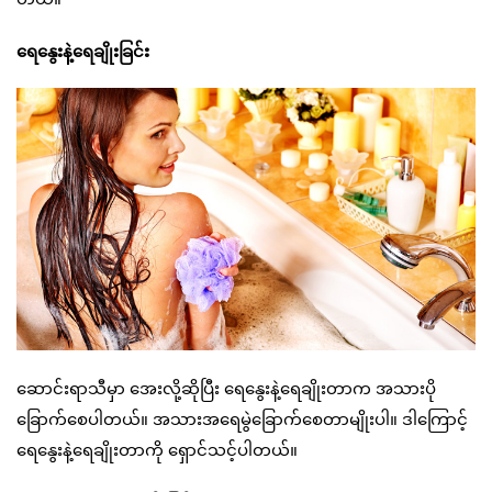
ရေနွေးနဲ့ရေချိုးခြင်း
ဆောင်းရာသီမှာ အေးလို့ဆိုပြီး ရေနွေးနဲ့ရေချိုးတာက အသားပို
ခြောက်စေပါတယ်။ အသားအရေမွဲခြောက်စေတာမျိုးပါ။ ဒါကြောင့်
ရေနွေးနဲ့ရေချိုးတာကို ရှောင်သင့်ပါတယ်။