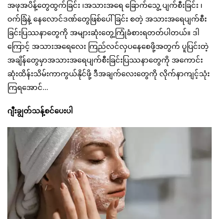
အဖုအပိန့်တွေထွက်ခြင်း ၊အသားအရေ ခြောက်သွေ့ ပျက်စီးခြင်း ၊
ဝက်ခြံနဲ့ နေလောင်ဒဏ်တွေဖြစ်ပေါ်ခြင်း စတဲ့ အသားအရေပျက်စီး
ခြင်းပြဿနာတွေကို အများဆုံးတွေ့ကြုံခံစားရတတ်ပါတယ်။ ဒါ
ကြောင့် အသားအရေလေး ကြည်လင်လှပနေစေဖို့အတွက် ပူပြင်းတဲ့
အချိန်တွေမှာအသားအရေပျက်စီးခြင်းပြဿနာတွေကို အကောင်း
ဆုံးထိန်းသိမ်းကာကွယ်နိုင်ဖို့ ဒီအချက်လေးတွေကို လိုက်နာကျင့်သုံး
ကြရအောင်…
ဂျီးချွတ်သန့်စင်ပေးပါ