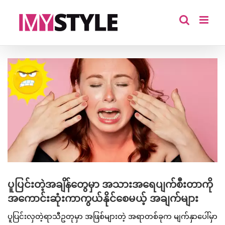
Skip
to
content
View
Larger
Image
ပူပြင်းတဲ့အချိန်တွေမှာ အသားအရေပျက်စီးတာကို
အကောင်းဆုံးကာကွယ်နိုင်စေမယ့် အချက်များ
ပူပြင်းလှတဲ့ရာသီဥတုမှာ အဖြစ်များတဲ့ အရာတစ်ခုက မျက်နှာပေါ်မှာ