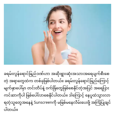
ခရမ်းလွန်ရောင်ခြည်ဒဏ်ဟာ အဆိုးရွားဆုံးအသားအရေပျက်စီးစေ
တဲ့ အရာတွေထဲက တစ်ခုဖြစ်ပါတယ်။ ခရမ်းလွန်ရောင်ခြည်ကြောင့်
မျက်နှာပေါ်မှာ တင်းတိပ်နဲ့ ဝက်ခြံတွေဖြစ်စေနိုင်တဲ့အပြင် အရေပြား
ကင်ဆာကိုပါ ဖြစ်ပေါ်လာစေနိုင်ပါတယ်။ ဒါကြောင့် နေပူထဲသွားလာ
ရတဲ့သူတွေအနေနဲ့ Sunscreenကို မဖြစ်မနေလိမ်းပေးဖို့ အကြံပြုချင်
ပါတယ်။