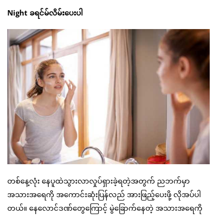
Night ခရင်မ်လိမ်းပေးပါ
တစ်နေ့လုံး နေပူထဲသွားလာလှုပ်ရှားခဲ့ရတဲ့အတွက် ညဘက်မှာ
အသားအရေကို အကောင်းဆုံးပြန်လည် အားဖြည့်ပေးဖို့ လိုအပ်ပါ
တယ်။ နေလောင်ဒဏ်တွေကြောင့် မွဲခြောက်နေတဲ့ အသားအရေကို