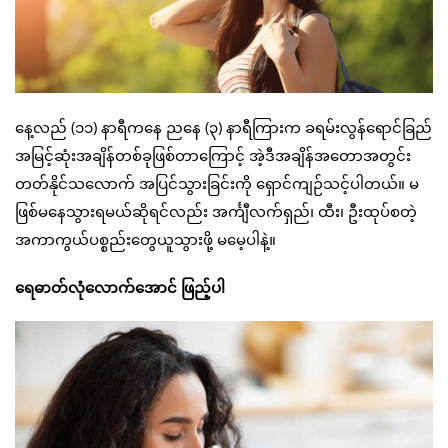
နေ့လည် (၁၁) နာရီကနေ ညနေ (၃) နာရီကြားက ခရမ်းလွန်ရောင်ခြည်
အမြင့်ဆုံးအချိန်တစ်ခုဖြစ်တာကြောင့် အဲ့ဒီအချိန်အတောအတွင်း
တတ်နိုင်သလောက် အပြင်သွားခြင်းကို ရှောင်ကျဉ်သင့်ပါတယ်။ မ
ဖြစ်မနေသွားရမယ်ဆိုရင်လည်း အင်္ကျီလက်ရှည်၊ ထီး၊ ဦးထုပ်စတဲ့
အကာကွယ်ပစ္စည်းတွေယူသွားဖို့ မမေ့ပါနဲ့။
ရေဓာတ်လုံလောက်အောင် ဖြည့်ပါ