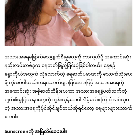
အသားအရေခြောက်သွေ့ပျက်စီးမှုတွေကို ကာကွယ်ဖို့ အကောင်းဆုံး
နည်းလမ်းတစ်ခုက ရေဓာတ်ဖြည့်ခြင်းပဲ့ဖြစ်ပါတယ်။ နေ့စဉ်
ခန္ဓာကိုယ်အတွက် လုံလောက်တဲ့ ရေဓာတ်ပမာဏကို သောက်သုံးပေး
ဖို့ လိုအပ်ပါတယ်။ ရေသောက်များခြင်းအားဖြင့် အသားအရေကို
အကောင်းဆုံး အစိုဓာတ်ထိန်းပေးကာ အသားအရေနဲ့ပတ်သက်တဲ့
ပျက်စီးမှုပြဿနာတွေကို တွန်းလှန်ပေးပါလိမ့်မယ်။ ကြည်လင်လှပ
တဲ့ အသားအရေကိုပိုင်ဆိုင်ချင်တယ်ဆိုရင်တော့ ရေများများသောက်
ပေးပါ။
Sunscreenကို အမြဲလိမ်းပေးပါ။