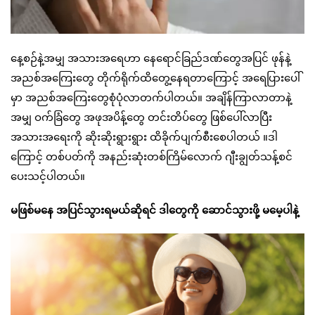
နေ့စဉ်နဲ့အမျှ အသားအရေဟာ နေရောင်ခြည်ဒဏ်တွေအပြင် ဖုန်နဲ့
အညစ်အကြေးတွေ တိုက်ရိုက်ထိတွေ့နေရတာကြောင့် အရေပြားပေါ်
မှာ အညစ်အကြေးတွေစုံပုံလာတက်ပါတယ်။ အချိန်ကြာလာတာနဲ့
အမျှ ဝက်ခြံတွေ အဖုအပိန့်တွေ တင်းတိပ်တွေ ဖြစ်ပေါ်လာပြီး
အသားအရေးကို ဆိုးဆိုးရွားရွား ထိခိုက်ပျက်စီးစေပါတယ် ။ဒါ
ကြောင့် တစ်ပတ်ကို အနည်းဆုံးတစ်ကြိမ်လောက် ဂျီးချွတ်သန့်စင်
ပေးသင့်ပါတယ်။
မဖြစ်မနေ အပြင်သွားရမယ်ဆိုရင် ဒါတွေကို ဆောင်သွားဖို့ မမေ့ပါနဲ့