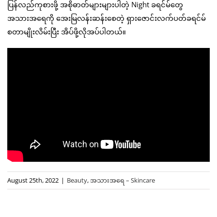
ပြန်လည်ကုစားဖို့ အစိုဓာတ်များများပါတဲ့ Night ခရင်မ်တွေ
အသားအရေကို အေးမြလန်းဆန်းစေတဲ့ ရှားဇောင်းလက်ပတ်ခရင်မ်
စတာမျိုးလိမ်းပြီး အိပ်ဖို့လိုအပ်ပါတယ်။
August 25th, 2022
|
Beauty
,
အသားအရေ – Skincare