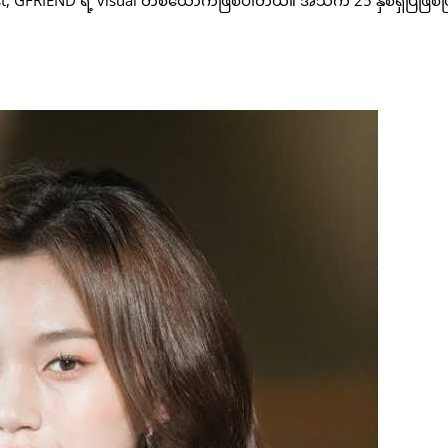
, GFRIEND ရဲ့ visual တစ်ယောက်ဖြစ်ပါတယ်။ အသက် 25 နှစ်ရှိပြီဖြစ်ပြ