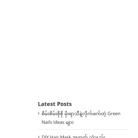
Latest Posts
စိမ်းစိမ်းစိုစို မိုးရာသီနဲ့လိုက်ဖက်တဲ့ Green
Nails Ideas များ
DIY Hair Mask အတွက် သုံးနည်း