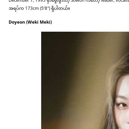
December 7, 1995 မှာမွေးဖွားတဲ့ Sowon ကတော့ leader, vocalist
အရပ်က 173cm (5’8″) ရှိပါတယ်။
Doyeon (Weki Meki)