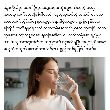
ခန္ဓာကိုယ်မှာ ရောဂါပိုးမွှားတွေအများဆုံးကူးစက်စေတဲ့ နေရာ
ကတော့ လက်တွေပဲဖြစ်ပါတယ်။ လူသူထူထပ်တဲ့ ဘက်စ်ကားတွေ
စားသောက်ဆိုင်လိုနေရာတွေမှာ ရောဂါပိုးတွေများစွာရှိနေနိုင်တာ
ကြောင့် သတိရရင်ရသလို လက်သန့်ဆေးရည်ဗူးလေးထုတ်ပြီး လက်
ကိုဆေးကြောသန့်စင်ပေးရမှာဖြစ်ပါတယ်။ လက်သန့်ဆေးရည်ဗူး
ဟာ အလွယ်တကူအိတ်ထဲ ထည့်သယ် သွားလို့ရပြီး အများကြီးနေရာ
မယူတဲ့အတွက် ဆောင်ထားသင့်တဲ့ ပစ္စည်းတစ်ခုဖြစ်ပါတယ်။