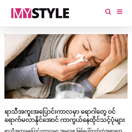
Skip
to
content
View
Larger
Image
ရာသီအကူးအပြောင်းကာလမှာ ရောဂါတွေ ဝင်
ရောက်မလာနိုင်အောင် ကာကွယ်နေထိုင်သင့်ပုံများ
ရာသီအကူးမပြောင်းကာလမှာ အများစု ဖြစ်ပေါ်တတ်တဲ့အရာတွေ