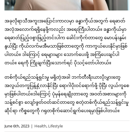
အခုလိုရာသီအကူးအပြောင်းကာလမှာ ခန္ဓာကိုယ်အတွက် ရေဓာတ်
အလုံအလောက်ရရှိနေဖို့ကလည်း အရေးကြီးပါတယ်။ ခန္ဓာကိုယ်မှာ
ရေဓာတ်ပြည့်ဝစွာဖြည့်တင်းပါက ခေါင်းကိုက်တာတွေ မောပန်းနွမ်း
နွယ်ပြီး ကိုယ်လက်မအီမသာဖြစ်တာတွေကို ကာကွယ်ပေးနိုင်မှာဖြစ်
ပါတယ်။ ဒါကြောင့် ရေများများ သောက်ပေးဖို့ အကြံပေးချင်ပါ
တယ်။ ရေကို ကြိုချက်ပြီးသောက်ရင် ပိုသင့်တော်ပါတယ်။
တစ်ကိုယ်ရည်သန့်ရှင်းမှု မရှိတဲ့အခါ ဘက်တီးရီးယားပိုးမွှားတွေ
အလွယ်တကူပြန့်နှံ့လာနိုင်ပြီး ရောဂါပိုးဝင်ရောက်ဖို့ ပိုပြီး လွယ်ကူစေ
မှာဖြစ်ပါတယ်။ဒါကြောင့် ပုံမှန်ရေချိုးတာတွေ အဝတ်အစားများကို
သန့်စင်စွာ လျော်ဖွတ်ဝတ်ဆင်တာတွေ စတဲ့တစ်ကိုယ်ရည်သန့်ရှင်းမှု
ဆိုင်ရာ ကိစ္စတွေကို ဂရုတစိုက်ဆောင်ရွက်ပေးရမှာဖြစ်ပါတယ်။
June 6th, 2023
|
Health
,
Lifestyle