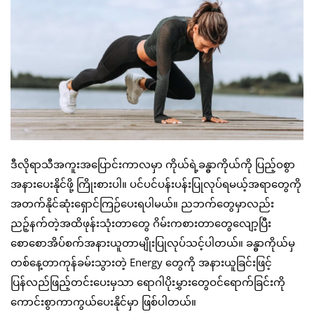
ဒီလိုရာသီအကူးအပြောင်းကာလမှာ ကိုယ်ရဲ့ခန္ဓာကိုယ်ကို ပြည့်ဝစွာ
အနားပေးနိုင်ဖို့ ကြိုးစားပါ။ ပင်ပင်ပန်းပန်းပြုလုပ်ရမယ့်အရာတွေကို
အတက်နိုင်ဆုံးရှောင်ကြဉ်ပေးရပါမယ်။ ညဘက်တွေမှာလည်း
ညဉ့်နက်တဲ့အထိဖုန်းသုံးတာတွေ ဂိမ်းကစားတာတွေလျော့ပြီး
စောစောအိပ်စက်အနားယူတာမျိုးပြုလုပ်သင့်ပါတယ်။ ခန္ဓာကိုယ်မှ
တစ်နေ့တာကုန်ခမ်းသွားတဲ့ Energy တွေကို အနားယူခြင်းဖြင့်
ပြန်လည်ဖြည့်တင်းပေးမှသာ ရောဂါပိုးမွှားတွေဝင်ရောက်ခြင်းကို
ကောင်းစွာကာကွယ်ပေးနိုင်မှာ ဖြစ်ပါတယ်။