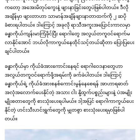
ကတော့ အအေးမိတုပ်ကွေးနဲ့ ဖျားနာခြင်းတွေပဲဖြစ်ပါတယ်။ ဒီလို
အချိန်မှာ ဖျားတာဟာ သာမာန်အချိန်ဖျားနာတာထက်ကို ၂ ဆပို
ခံစားရပါတယ်။ ဒါကြောင့် အခုလို ရာသီအကူးအပြောင်းကာလမှာ
ခန္ဓာကိုယ်ကျန်းမာကြံခိုင်ပြီး ရောဂါတွေ အလွယ်တကူဝင်ရောက်မ
လာနိုင်အောင် ဘယ်လိုကာကွယ်နေထိုင်သင့်တယ်ဆိုတာ ပြောပြပေး
ချင်ပါတယ်။
ခန္ဓာကိုယ်မှာ ကိုယ်ခံအားကောင်းနေရင် ရောဂါဝေဒနာတွေဟာ
အလွယ်တကူဝင်ရောက်ဖို့အရမ်းကို ခက်ခဲပါတယ်။ ဒါကြောင့်
ခန္ဓာကိုယ်ရဲ့ ကိုယ်ခံအားစနစ်ကောင်းမွန်နေစေရန် အာဟာရဓာတ်
အလုံအလောက်ပေးနိုင်တဲ့ အသား ငါး နို့ထွက်ပစ္စည်းများနဲ့ ပဲအမျိုး
မျိုးစတာတွေကို စားသုံးပေးရပါမယ်။ ဒါ့အပြင် ရောဂါကာကွယ်ပေး
နိုင်တဲ့ ဟင်းသီးဟင်းရွက်တွေကို မျှတစွာ စားသုံးပေးရမှာဖြစ်ပါ
တယ်။