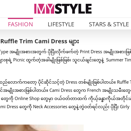
FASHION
LIFESTYLE
STARS & STYLE
int Ruffle Trim Cami Dress များ
Type အမျိုးအစားအတွက် ပိုပြီးလိုက်ဖက်တဲ့ Print Dress အမျိုးအစားဖြစ
စုရဲ့ Picnic ထွက်တဲ့အခါမျိုးဖြစ်ဖြစ်၊ သူငယ်ချင်းတွေနဲ့ Summer Ti
ထည်လောက်ကတော့ ပိုင်ဆိုင်သင့်တဲ့ Dress တစ်မျိုးဖြစ်ပါတယ်။ Ruffle 
တိုင်အမျိုးအစားဖြစ်ပါတယ်။ Cami Dress တွေက French အမျိုးသမီးတွေရ
ေကို Online Shop တွေမှာ ဝယ်ဝတ်တာထက် ကိုယ့်ခန္ဓာကိုယ်အတိုင်းနဲ့
Cami Dress တွေကို Neck Accessories တွေနဲ့တွဲဝတ်ရင်လည်း ပိုပြီး Girly