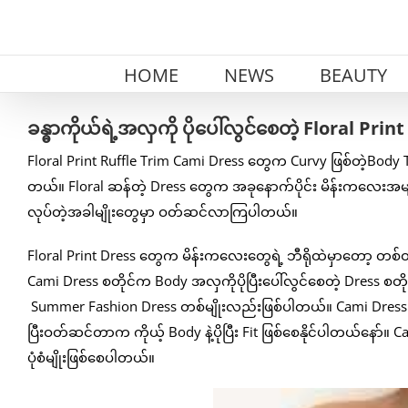
Skip
to
content
HOME
NEWS
BEAUTY
ခန္ဓာကိုယ်ရဲ့အလှကို ပိုပေါ်လွင်စေတဲ့ Floral Pr
Floral Print Ruffle Trim Cami Dress တွေက Curvy ဖြစ်တဲ့Body 
တယ်။ Floral ဆန်တဲ့ Dress တွေက အခုနောက်ပိုင်း မိန်းကလေးအများ
လုပ်တဲ့အခါမျိုးတွေမှာ ဝတ်ဆင်လာကြပါတယ်။
Floral Print Dress တွေက မိန်းကလေးတွေရဲ့ ဘီရိုထဲမှာတော့ တစ်
Cami Dress စတိုင်က Body အလှကိုပိုပြီးပေါ်လွင်စေတဲ့ Dress စ
Summer Fashion Dress တစ်မျိုးလည်းဖြစ်ပါတယ်။ Cami Dress တွ
ပြီးဝတ်ဆင်တာက ကိုယ့် Body နဲ့ပိုပြီး Fit ဖြစ်စေနိုင်ပါတယ်နော်။ 
ပုံစံမျိုးဖြစ်စေပါတယ်။