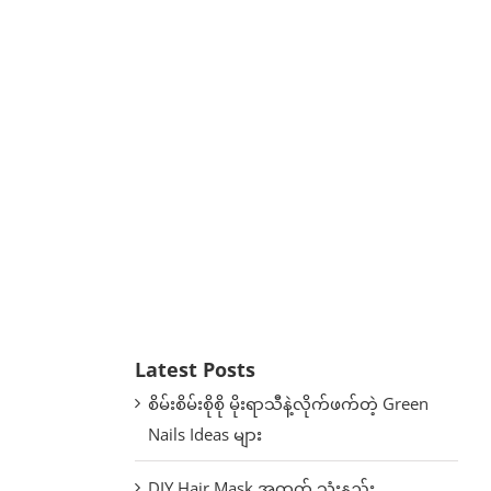
Latest Posts
စိမ်းစိမ်းစိုစို မိုးရာသီနဲ့လိုက်ဖက်တဲ့ Green
Nails Ideas များ
DIY Hair Mask အတွက် သုံးနည်း