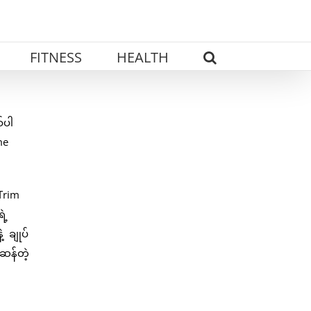
FITNESS
HEALTH
်ပါ
me
Trim
ဲ့
 ချုပ်
 ဆန်တဲ့