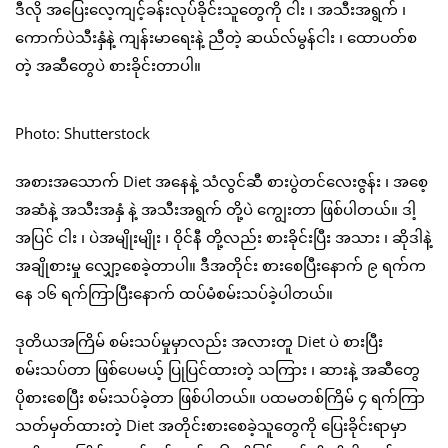
ဒီလို အပြေးလေ့ကျင့်ခန်းလုပ်ခိုင်းသူတွေကို ငါး ၊ အသီးအရွက် ၊
ကောက်ပဲသီးနှံနဲ့ ကျန်းမာရေးနဲ့ ညီတဲ့ ဆယ်လ်မွန်ငါး ၊ ထောပတ်စ
တဲ့ အဆီတွေပဲ စားခိုင်းတာပါ။
Photo: Shutterstock
အစားအသောက် Diet အနေနဲ့ သံလွင်ဆီ စားပွဲတင်လေးဇွန်း ၊ အစေ့
အဆံနဲ့ အသီးအနှံ နဲ့ အသီးအရွက် တို့ပဲ ကျွေးတာ ဖြစ်ပါတယ်။ ဒါ့
အပြင် ငါး ၊ ပဲအမျိုးမျိုး ၊ ဝိုင်နီ တို့လည်း စားခိုင်းပြီး အသား ၊ ဆိုဒါနဲ့
အချိုစားမှု လျှော့စေခဲ့တာပါ။ ဒီအတိုင်း စားစေပြီးနောက် ၉ ရက်က
နေ ၁၆ ရက်ကြာပြီးနောက် ထပ်မံစမ်းသပ်ခဲ့ပါတယ်။
ဒုတိယအကြိမ် စမ်းသပ်မှုမှာလည်း အလားတူ Diet ပဲ စားပြီး
စမ်းသပ်တာ ဖြစ်ပေမယ့် ပြုပြင်ထားတဲ့ သကြား ၊ ဆားနဲ့ အဆီတွေ
ပိုစားစေပြီး စမ်းသပ်ခဲ့တာ ဖြစ်ပါတယ်။ ပထမတစ်ကြိမ် ၄ ရက်ကြာ
သတ်မှတ်ထားတဲ့ Diet အတိုင်းစားစေခဲ့သူတွေကို ပြေးခိုင်းရာမှာ