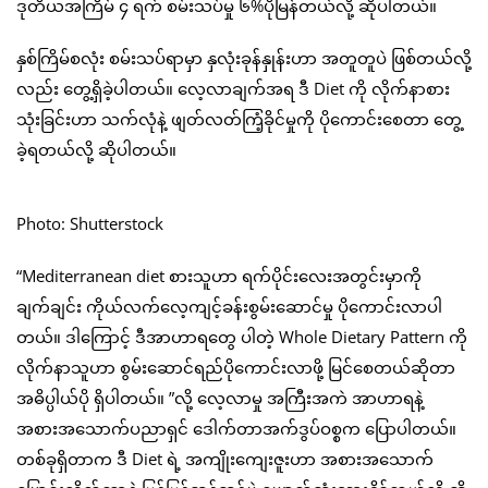
ဒုတိယအကြိမ် ၄ ရက် စမ်းသပ်မှု ၆%ပိုမြန်တယ်လို့ ဆိုပါတယ်။
နှစ်ကြိမ်စလုံး စမ်းသပ်ရာမှာ နှလုံးခုန်နှုန်းဟာ အတူတူပဲ ဖြစ်တယ်လို့
လည်း တွေ့ရှိခဲ့ပါတယ်။ လေ့လာချက်အရ ဒီ Diet ကို လိုက်နာစား
သုံးခြင်းဟာ သက်လုံနဲ့ ဖျတ်လတ်ကြံ့ခိုင်မှုကို ပိုကောင်းစေတာ တွေ့
ခဲ့ရတယ်လို့ ဆိုပါတယ်။
Photo: Shutterstock
“Mediterranean diet စားသူဟာ ရက်ပိုင်းလေးအတွင်းမှာကို
ချက်ချင်း ကိုယ်လက်လေ့ကျင့်ခန်းစွမ်းဆောင်မှု ပိုကောင်းလာပါ
တယ်။ ဒါကြောင့် ဒီအာဟာရတွေ ပါတဲ့ Whole Dietary Pattern ကို
လိုက်နာသူဟာ စွမ်းဆောင်ရည်ပိုကောင်းလာဖို့ မြင်စေတယ်ဆိုတာ
အဓိပ္ပါယ်ပို ရှိပါတယ်။ ”လို့ လေ့လာမှု အကြီးအကဲ အာဟာရနဲ့
အစားအသောက်ပညာရှင် ဒေါက်တာအက်ဒွပ်ဝစ္စက ပြောပါတယ်။
တစ်ခုရှိတာက ဒီ Diet ရဲ့ အကျိုးကျေးဇူးဟာ အစားအသောက်