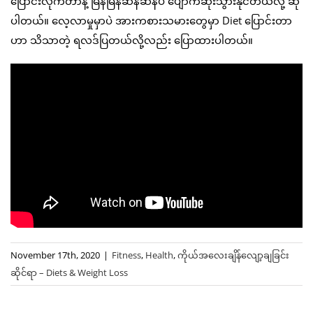
ပြောင်းလိုက်တာနဲ့ မြန်မြန်ဆန်ဆန်ပဲ ပျောက်ဆုံးသွားနိုင်တယ်လို့ ဆို
ပါတယ်။ လေ့လာမှုမှာပဲ အားကစားသမားတွေမှာ Diet ပြောင်းတာ
ဟာ သိသာတဲ့ ရလဒ်ပြတယ်လို့လည်း ပြောထားပါတယ်။
November 17th, 2020
|
Fitness
,
Health
,
ကိုယ်အလေးချိန်လျော့ချခြင်း
ဆိုင်ရာ – Diets & Weight Loss