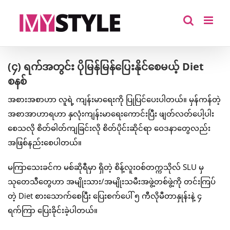
Skip
to
content
(၄) ရက်အတွင်း ပိုမြန်မြန်ပြေးနိုင်စေမယ့် Diet
စနစ်
အစားအစာဟာ လူရဲ့ ကျန်းမာရေးကို ပြုပြင်ပေးပါတယ်။ မှန်ကန်တဲ့
အစာအာဟာရဟာ နှလုံးကျန်းမာရေးကောင်းပြီး ဖျတ်လတ်ပေါ့ပါး
စေသလို စိတ်ဓါတ်ကျခြင်းလို စိတ်ပိုင်းဆိုင်ရာ ဝေဒနာတွေလည်း
အဖြစ်နည်းစေပါတယ်။
မကြာသေးခင်က မစ်ဆိုရီမှာ ရှိတဲ့ စိန့်လူးဝစ်တက္ကသိုလ် SLU မှ
သုတေသီတွေဟာ အမျိုးသား/အမျိုးသမီးအဖွဲ့တစ်ဖွဲ့ကို တင်းကြပ်
တဲ့ Diet စားသောက်စေပြီး ပြေးစက်ပေါ် ၅ ကီလိုမီတာနှုန်းနဲ့ ၄
ရက်ကြာ ပြေးခိုင်းခဲ့ပါတယ်။