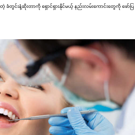
ွင်းနံ့ဆိုးတာကို ရှောင်ရှားနိုင်မယ့် နည်းလမ်းကောင်းတွေကို ဖော်ပြ