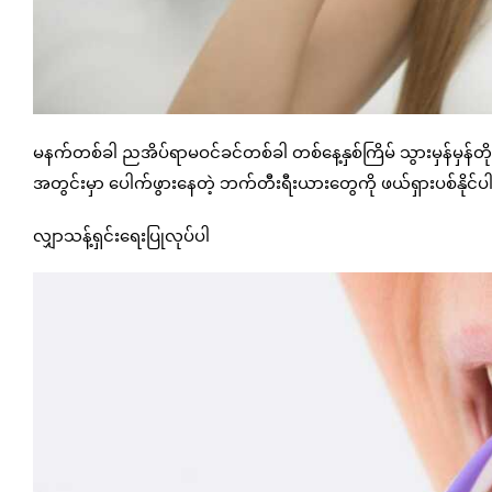
မနက်တစ်ခါ ညအိပ်ရာမဝင်ခင်တစ်ခါ တစ်နေ့နှစ်ကြိမ် သွားမှန်မှန်တ
အတွင်းမှာ ပေါက်ဖွားနေတဲ့ ဘက်တီးရီးယားတွေကို ဖယ်ရှားပစ်နိုင်
လျှာသန့်ရှင်းရေးပြုလုပ်ပါ