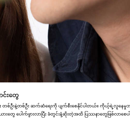
ောင်းတွေ
ပြီး တစ်ဦးနဲ့တစ်ဦး ဆက်ဆံရေးကို ပျက်စီးစေနိုင်ပါတယ်။ ကိုယ့်ရဲ့လူနေမှု
ရီးယားတွေ ပေါက်ဖွားလာပြီး ခံတွင်းနံ့ဆိုးတဲ့အထိ ပြဿနာတွေဖြစ်လာစေပ