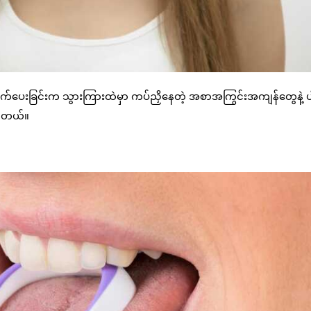
ိုက်ပေးခြင်းက သွားကြားထဲမှာ ကပ်ညှိနေတဲ့ အစာအကြွင်းအကျန်တွေနဲ့ ပ
ပါတယ်။