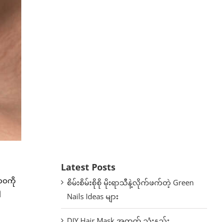
Latest Posts
ဘဝကို
စိမ်းစိမ်းစိုစို မိုးရာသီနဲ့လိုက်ဖက်တဲ့ Green
ါ
Nails Ideas များ
DIY Hair Mask အတွက် သုံးနည်း