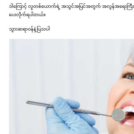
ဒါကြောင့် လူတစ်ယောက်ရဲ့ အသွင်အပြင်အတွက် အလွန်အရေးကြီးတဲ့ ခံတ
ပေးလိုက်ရပါတယ်။
သွားဆရာဝန်နဲ့ပြသပါ