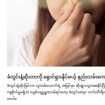
ခံတွင်းနံ့ဆိုးတာကို ရှောင်ရှားနိုင်မယ့် နည်းလမ်းက
ခံတွင်းနံ့ဆိုးခြင်းက လူတစ်ယောက်ရဲ့ အမြင်မှာ ဆိုးရွားသွားစေနိုင်
ဂရုစိုက်မှုမရှိဘဲ လျစ်လျူရှုထားမိရင်တော့ ခံတွင်းထဲမှာ ဘက်တီး
တယ်။