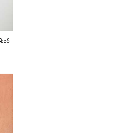
ါးစပ်