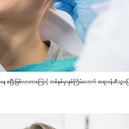
်းကနေ စပြီးဖြစ်လာတာကြောင့် တစ်နှစ်မှာနှစ်ကြိမ်လောက် ဆရာဝန်ဆီသွားပြ