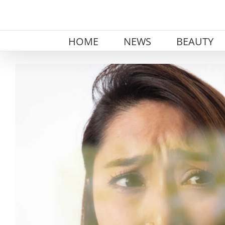
Skip
to
content
HOME
NEWS
BEAUTY
View
Larger
Image