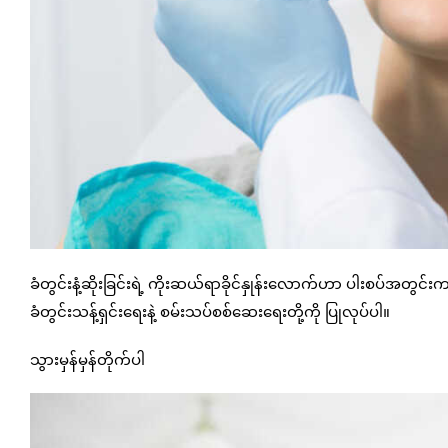
ခံတွင်းနံ့ဆိုးခြင်းရဲ့ ကိုးဆယ်ရာခိုင်နှုန်းလောက်ဟာ ပါးစပ်အတွင
ခံတွင်းသန့်ရှင်းရေးနဲ့ စမ်းသပ်စစ်ဆေးရေးတို့ကို ပြုလုပ်ပါ။
သွားမှန်မှန်တိုက်ပါ