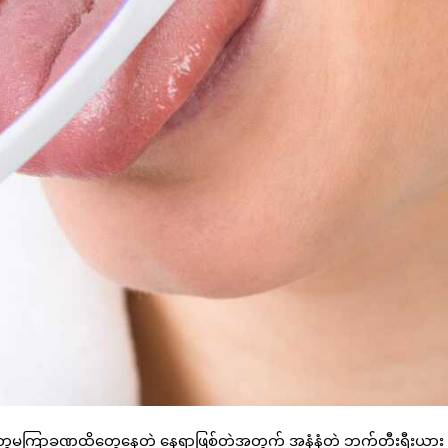
်တွေမကြာခဏထိတွေ့နေတဲ့ နေရာဖြစ်တဲ့အတွက် အနံ့နံတဲ့ ဘက်တီးရီးယား