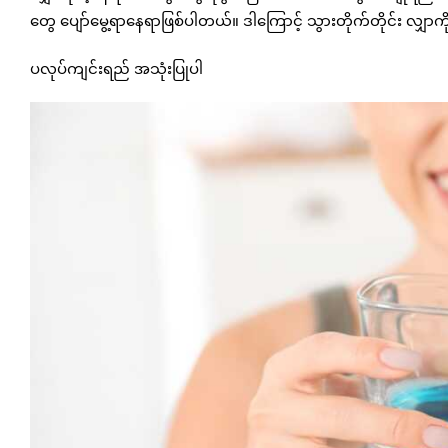
တွေ ပျော်မွေ့ရာနေရာဖြစ်ပါတယ်။ ဒါကြောင့် သွားတိုက်တိုင်း လျှာကိ
ပလုပ်ကျင်းရည် အသုံးပြုပါ