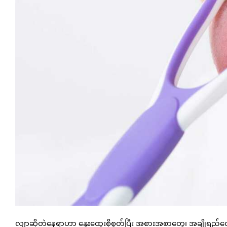
လျှာဆိုတဲ့နေရာဟာ နွေးထွေးစိုစွတ်ပြီး အစားအစာတွေ၊ အချိုရည