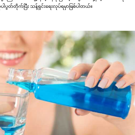
ုပါပွတ်တိုက်ပြီး သန့်ရှင်းရေးလုပ်ရမှာဖြစ်ပါတယ်။