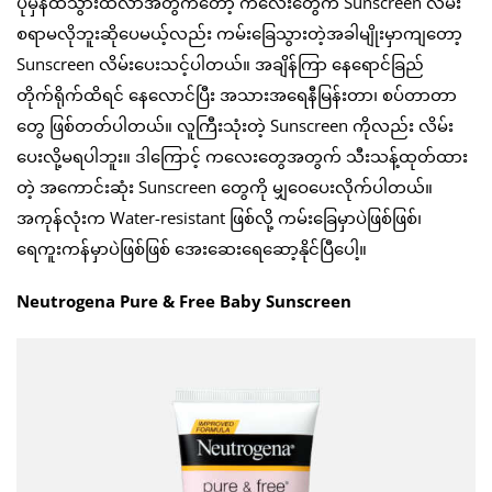
ပုံမှန်ထသွားထလာအတွက်တော့ ကလေးတွေက Sunscreen လိမ်း
စရာမလိုဘူးဆိုပေမယ့်လည်း ကမ်းခြေသွားတဲ့အခါမျိုးမှာကျတော့
Sunscreen လိမ်းပေးသင့်ပါတယ်။ အချိန်ကြာ နေရောင်ခြည်
တိုက်ရိုက်ထိရင် နေလောင်ပြီး အသားအရေနီမြန်းတာ၊ စပ်တာတာ
တွေ ဖြစ်တတ်ပါတယ်။ လူကြီးသုံးတဲ့ Sunscreen ကိုလည်း လိမ်း
ပေးလို့မရပါဘူး။ ဒါကြောင့် ကလေးတွေအတွက် သီးသန့်ထုတ်ထား
တဲ့ အကောင်းဆုံး Sunscreen တွေကို မျှဝေပေးလိုက်ပါတယ်။
အကုန်လုံးက Water-resistant ဖြစ်လို့ ကမ်းခြေမှာပဲဖြစ်ဖြစ်၊
ရေကူးကန်မှာပဲဖြစ်ဖြစ် အေးဆေးရေဆော့နိုင်ပြီပေါ့။
Neutrogena Pure & Free Baby Sunscreen