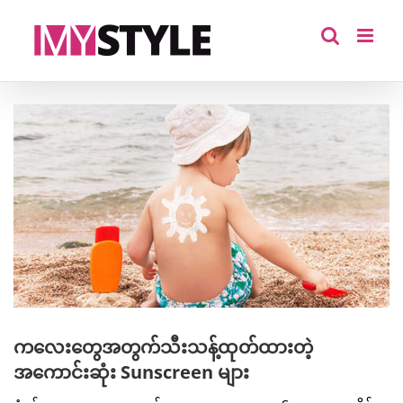
Skip
to
content
View
Larger
Image
ကလေးတွေအတွက်သီးသန့်ထုတ်ထားတဲ့
အကောင်းဆုံး Sunscreen များ