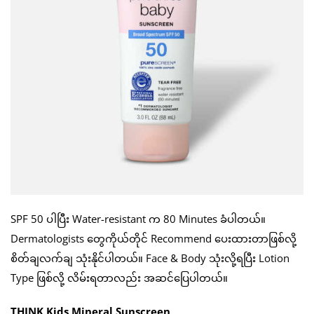
SPF 50 ပါပြီး Water-resistant က 80 Minutes ခံပါတယ်။
Dermatologists တွေကိုယ်တိုင် Recommend ပေးထားတာဖြစ်လို့
စိတ်ချလက်ချ သုံးနိုင်ပါတယ်။ Face & Body သုံးလို့ရပြီး Lotion
Type ဖြစ်လို့ လိမ်းရတာလည်း အဆင်ပြေပါတယ်။
THINK Kids Mineral Sunscreen