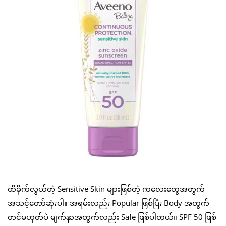
ထိခိုက်လွယ်တဲ့ Sensitive Skin များဖြစ်တဲ့ ကလေးတွေအတွက်
အသင့်တော်ဆုံးပါ။ အရမ်းလည်း Popular ဖြစ်ပြီး Body အတွက်
တင်မဟုတ်ပဲ မျက်နှာအတွက်လည်း Safe ဖြစ်ပါတယ်။ SPF 50 ဖြစ်