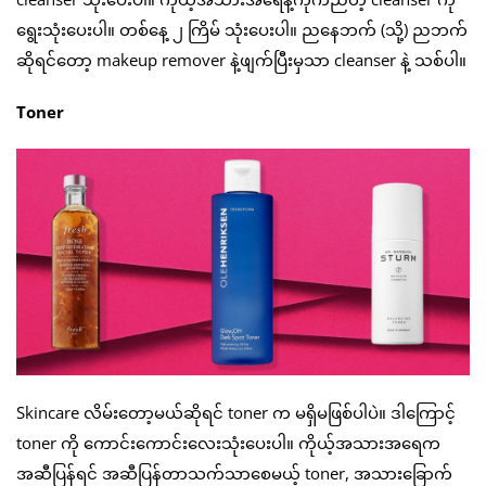
ရွေးသုံးပေးပါ။ တစ်နေ့ ၂ ကြိမ် သုံးပေးပါ။ ညနေဘက် (သို့) ညဘက်
ဆိုရင်တော့ makeup remover နဲ့ဖျက်ပြီးမှသာ cleanser နဲ့ သစ်ပါ။
Toner
Skincare လိမ်းတော့မယ်ဆိုရင် toner က မရှိမဖြစ်ပါပဲ။ ဒါကြောင့်
toner ကို ကောင်းကောင်းလေးသုံးပေးပါ။ ကိုယ့်အသားအရေက
အဆီပြန်ရင် အဆီပြန်တာသက်သာစေမယ့် toner, အသားခြောက်