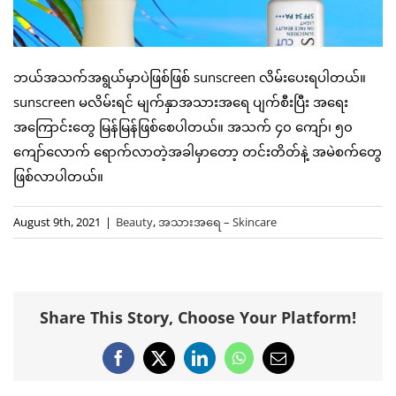
ဘယ်အသက်အရွယ်မှာပဲဖြစ်ဖြစ် sunscreen လိမ်းပေးရပါတယ်။
sunscreen မလိမ်းရင် မျက်နှာအသားအရေ ပျက်စီးပြီး အရေး
အကြောင်းတွေ မြန်မြန်ဖြစ်စေပါတယ်။ အသက် ၄၀ ကျော်၊ ၅၀
ကျော်လောက် ရောက်လာတဲ့အခါမှာတော့ တင်းတိတ်နဲ့ အမဲစက်တွေ
ဖြစ်လာပါတယ်။
August 9th, 2021
|
Beauty
,
အသားအရေ – Skincare
Share This Story, Choose Your Platform!
Facebook
X
LinkedIn
WhatsApp
Email