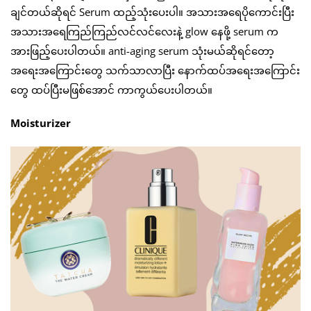
ချင်တယ်ဆိုရင် Serum ထည့်သုံးပေးပါ။ အသားအရေပိုကောင်းပြီး
အသားအရေကြည်ကြည်လင်လင်လေးနဲ့ glow နေဖို့ serum က
အားဖြည့်ပေးပါတယ်။ anti-aging serum သုံးမယ်ဆိုရင်တော့
အရေးအကြောင်းတွေ သက်သာလာပြီး နောက်ထပ်အရေးအကြောင်း
တွေ ထပ်ပြီးမဖြစ်အောင် ကာကွယ်ပေးပါတယ်။
Moisturizer