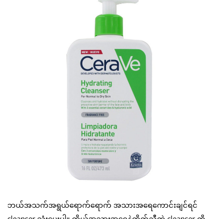
ဘယ်အသက်အရွယ်ရောက်ရောက် အသားအရေကောင်းချင်ရင်
cleanser သုံးပေးပါ။ ကိုယ့်အသားအရေနဲ့ကိုက်ညီတဲ့ cleanser ကို