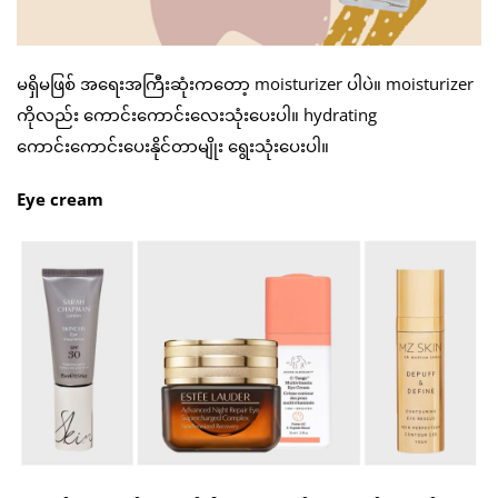
မရှိမဖြစ် အရေးအကြီးဆုံးကတော့ moisturizer ပါပဲ။ moisturizer
ကိုလည်း ကောင်းကောင်းလေးသုံးပေးပါ။ hydrating
ကောင်းကောင်းပေးနိုင်တာမျိုး ရွေးသုံးပေးပါ။
Eye cream