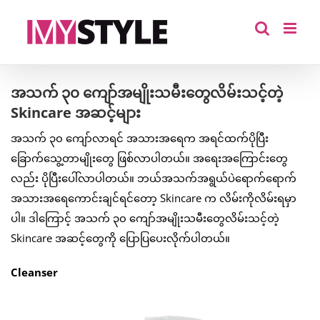
Skip
to
content
အသက် ၃၀ ကျော်အမျိုးသမီးတွေလိမ်းသင့်တဲ့
Skincare အဆင့်များ
အသက် ၃၀ ကျော်လာရင် အသားအရေက အရင်ထက်ပိုပြီး
ခြောက်သွေ့တာမျိုးတွေ ဖြစ်လာပါတယ်။ အရေးအကြောင်းတွေ
လည်း ပိုပြီးပေါ်လာပါတယ်။ ဘယ်အသက်အရွယ်ပဲရောက်ရောက်
အသားအရေကောင်းချင်ရင်တော့ Skincare က လိမ်းကိုလိမ်းရမှာ
ပါ။ ဒါကြောင့် အသက် ၃၀ ကျော်အမျိုးသမီးတွေလိမ်းသင့်တဲ့
Skincare အဆင့်တွေကို ပြောပြပေးလိုက်ပါတယ်။
Cleanser