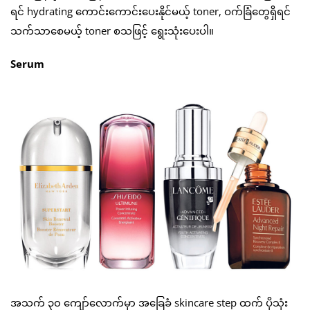
ရင် hydrating ကောင်းကောင်းပေးနိုင်မယ့် toner, ဝက်ခြံတွေရှိရင်
သက်သာစေမယ့် toner စသဖြင့် ရွေးသုံးပေးပါ။
Serum
အသက် ၃၀ ကျော်လောက်မှာ အခြေခံ skincare step ထက် ပိုသုံး