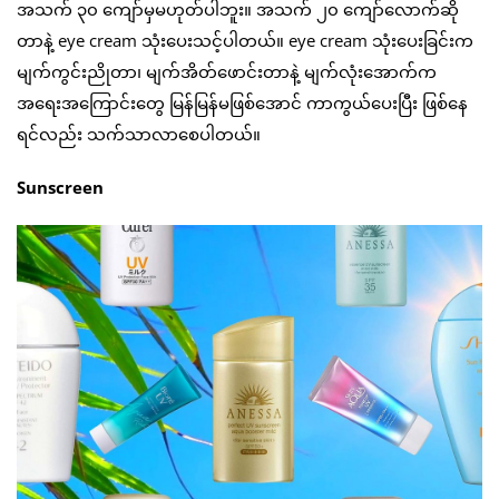
အသက် ၃၀ ကျော်မှမဟုတ်ပါဘူး။ အသက် ၂၀ ကျော်လောက်ဆို
တာနဲ့ eye cream သုံးပေးသင့်ပါတယ်။ eye cream သုံးပေးခြင်းက
မျက်ကွင်းညိုတာ၊ မျက်အိတ်ဖောင်းတာနဲ့ မျက်လုံးအောက်က
အရေးအကြောင်းတွေ မြန်မြန်မဖြစ်အောင် ကာကွယ်ပေးပြီး ဖြစ်နေ
ရင်လည်း သက်သာလာစေပါတယ်။
Sunscreen