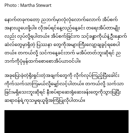
Photo : Martha Stewart
နောက်တခုကတော့ ညဘက်မှာလုံလုံလောက်လောက် အိပ်စက်
အနားယူပေးဖို့ပါ။ လိုအပ်ရင်နေ့လည်နေ့ခင်း တရေးအိပ်တာမျိုး
လည်း လုပ်လို့ရပါတယ်။ အိပ်စက်ခြင်းက သင့်ခန္ဓာကိုယ်နဲ့ဦးနှောက်
ဆဲလ်တွေမှာရှိတဲ့ ပြဿနာ တွေကိုအများကြီးလျော့ချခွင့်ရစေပါ
တယ်။ တကယ်လို့ သင်ကနေ့ခင်းဘက် မအိပ်တတ်ဘူးဆိုရင် ည
ဘက်ကိုပုံမှန်ထက်စောစောအိပ်ယာဝင်ပါ။
အခုပြောခဲ့တဲ့ရိုးရှင်းတဲ့အချက်တွေကို လိုက်လုပ်ကြည့်ပြီးခေါင်း
ကိုက်သက်သာကြမယ်လို့မျှော်လင့်ပါတယ်။ တကယ်လို့ သက်သာ
ခြင်းမရှိသေးဘူးဆိုရင် နီးစပ်ရာဆေးရုံဆေးခန်းတွေကိုသွားပြပြီး
ဆရာဝန်ရဲ့ကုသမှုရယူဖို့အကြံပြုလိုပါတယ်။