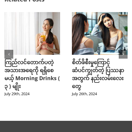
ကြည်လင်တောက်ပတဲ့
စိတ်ဖိစီးမှုကြောင့်
အသားအရေကို ရရှိစေ
ဆံပင်ကျွတ်တဲ့ ပြဿနာ
မယ့် Morning Drinks (
အတွက် နည်းလမ်းလေး
၃ ) မျိုး
တွေ
July 29th, 2024
July 26th, 2024