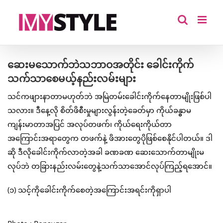
Skip
to
content
ဆေးမသောက်ဘဲသဘာဝအတိုင်း ခေါင်းကိုက်
သက်သာစေမယ့်နည်းလမ်းများ
သင်ကဖျားနာတာမဟုတ်ဘဲ အမြဲတမ်းခေါင်းကိုက်နေတာမျိုးဖြစ်ပါ
သလား။ ဒီနေ့လို စိတ်ဖိစီးမှုများလွန်းတဲ့ခေတ်မှာ ကိုယ်ခန္ဓာမ
ကျန်းမာတာအပြင် အလုပ်တဖက်၊ ကိုယ်ရေးကိုယ်တာ
အကြောင်းအရာတွေက တဖက်နဲ့ ဖိအားတွေပိုဖြစ်စေနိုင်ပါတယ်။ ဒါ
ဆို ဒီလိုခေါင်းကိုက်လာတဲ့အခါ ခဏခဏ ဆေးသောက်တာမျိုးမ
လုပ်ဘဲ တခြားနည်းလမ်းတွေနဲ့သက်သာအောင်လုပ်ကြည့်ရအောင်။
(၁) သင့်ကိုခေါင်းကိုက်စေတဲ့အကြောင်းအရင်းကိုရှာပါ