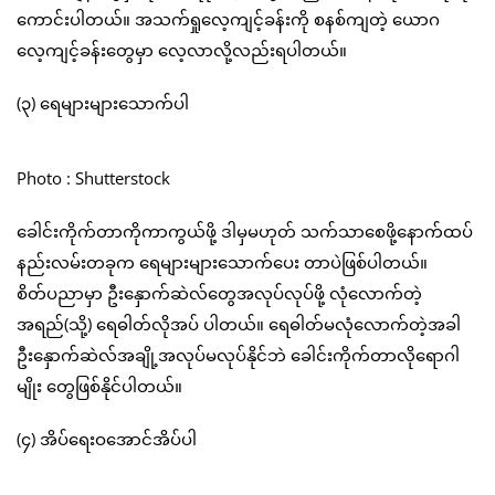
ကောင်းပါတယ်။ အသက်ရှုလေ့ကျင့်ခန်းကို စနစ်ကျတဲ့ ယောဂ
လေ့ကျင့်ခန်းတွေမှာ လေ့လာလို့လည်းရပါတယ်။
(၃) ရေများများသောက်ပါ
Photo : Shutterstock
ခေါင်းကိုက်တာကိုကာကွယ်ဖို့ ဒါမှမဟုတ် သက်သာစေဖို့နောက်ထပ်
နည်းလမ်းတခုက ရေများများသောက်ပေး တာပဲဖြစ်ပါတယ်။
စိတ်ပညာမှာ ဦးနှောက်ဆဲလ်တွေအလုပ်လုပ်ဖို့ လုံလောက်တဲ့
အရည်(သို့) ရေဓါတ်လိုအပ် ပါတယ်။ ရေဓါတ်မလုံလောက်တဲ့အခါ
ဦးနှောက်ဆဲလ်အချို့အလုပ်မလုပ်နိုင်ဘဲ ခေါင်းကိုက်တာလိုရောဂါ
မျိုး တွေဖြစ်နိုင်ပါတယ်။
(၄) အိပ်ရေးဝအောင်အိပ်ပါ