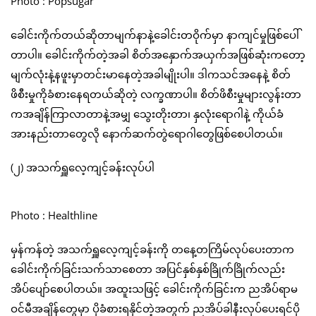
Photo : Popsugar
ခေါင်းကိုက်တယ်ဆိုတာမျက်နာနဲ့ခေါင်းတဝိုက်မှာ နာကျင်မှုဖြစ်ပေါ်
တာပါ။ ခေါင်းကိုက်တဲ့အခါ စိတ်အနှောက်အယှက်အဖြစ်ဆုံးကတော့
မျက်လုံးနဲ့နဖူးမှာတင်းမာနေတဲ့အခါမျိုးပါ။ ဒါကသင်အနေနဲ့ စိတ်
ဖိစီးမှုကိုခံစားနေရတယ်ဆိုတဲ့ လက္ခဏာပါ။ စိတ်ဖိစီးမှုများလွန်းတာ
ကအချိန်ကြာလာတာနဲ့အမျှ သွေးတိုးတာ၊ နှလုံးရောဂါနဲ့ ကိုယ်ခံ
အားနည်းတာတွေလို နောက်ဆက်တွဲရောဂါတွေဖြစ်စေပါတယ်။
(၂) အသက်ရှူလေ့ကျင့်ခန်းလုပ်ပါ
Photo : Healthline
မှန်ကန်တဲ့ အသက်ရှူလေ့ကျင့်ခန်းကို တနေ့တကြိမ်လုပ်ပေးတာက
ခေါင်းကိုက်ခြင်းသက်သာစေတာ အပြင်နှစ်နှစ်ခြိုက်ခြိုက်လည်း
အိပ်ပျော်စေပါတယ်။ အထူးသဖြင့် ခေါင်းကိုက်ခြင်းက ညအိပ်ရာမ
ဝင်မီအချိန်တွေမှာ ပိုခံစားရနိုင်တဲ့အတွက် ညအိပ်ခါနီးလုပ်ပေးရင်ပို