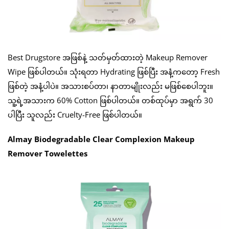
Best Drugstore အဖြစ်နဲ့ သတ်မှတ်ထားတဲ့ Makeup Remover
Wipe ဖြစ်ပါတယ်။ သုံးရတာ Hydrating ဖြစ်ပြီး အနံ့ကတော့ Fresh
ဖြစ်တဲ့ အနံ့ပါပဲ။ အသားစပ်တာ၊ နာတာမျိုးလည်း မဖြစ်စေပါဘူး။
သူ့ရဲ့အသားက 60% Cotton ဖြစ်ပါတယ်။ တစ်ထုပ်မှာ အရွက် 30
ပါပြီး သူလည်း Cruelty-Free ဖြစ်ပါတယ်။
Almay Biodegradable Clear Complexion Makeup
Remover Towelettes