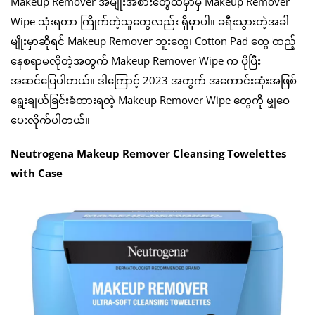
Makeup Remover အမျိုးအစားတွေထဲမှာမှ Makeup Remover
Wipe သုံးရတာ ကြိုက်တဲ့သူတွေလည်း ရှိမှာပါ။ ခရီးသွားတဲ့အခါ
မျိုးမှာဆိုရင် Makeup Remover ဘူးတွေ၊ Cotton Pad တွေ ထည့်
နေစရာမလိုတဲ့အတွက် Makeup Remover Wipe က ပိုပြီး
အဆင်ပြေပါတယ်။ ဒါကြောင့် 2023 အတွက် အကောင်းဆုံးအဖြစ်
ရွေးချယ်ခြင်းခံထားရတဲ့ Makeup Remover Wipe တွေကို မျှဝေ
ပေးလိုက်ပါတယ်။
Neutrogena Makeup Remover Cleansing Towelettes
with Case