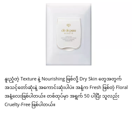
နူးညံ့တဲ့ Texture နဲ့ Nourishing ဖြစ်လို့ Dry Skin တွေအတွက်
အသင့်တော်ဆုံးနဲ့ အကောင်းဆုံးပါပဲ။ အနံ့က Fresh ဖြစ်တဲ့ Floral
အနံ့လေးဖြစ်ပါတယ်။ တစ်ထုပ်မှာ အရွက် 50 ပါပြီး သူလည်း
Cruelty-Free ဖြစ်ပါတယ်။