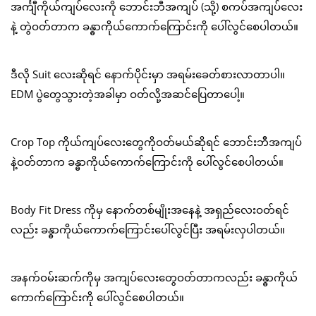
အင်္ကျီကိုယ်ကျပ်လေးကို ဘောင်းဘီအကျပ် (သို့) စကပ်အကျပ်လေး
နဲ့ တွဲဝတ်တာက ခန္ဓာကိုယ်ကောက်ကြောင်းကို ပေါ်လွင်စေပါတယ်။
ဒီလို Suit လေးဆိုရင် နောက်ပိုင်းမှာ အရမ်းခေတ်စားလာတာပါ။
EDM ပွဲတွေသွားတဲ့အခါမှာ ဝတ်လို့အဆင်ပြေတာပေါ့။
Crop Top ကိုယ်ကျပ်လေးတွေကိုဝတ်မယ်ဆိုရင် ဘောင်းဘီအကျပ်
နဲ့ဝတ်တာက ခန္ဓာကိုယ်ကောက်ကြောင်းကို ပေါ်လွင်စေပါတယ်။
Body Fit Dress ကိုမှ နောက်တစ်မျိုးအနေနဲ့ အရှည်လေးဝတ်ရင်
လည်း ခန္ဓာကိုယ်ကောက်ကြောင်းပေါ်လွင်ပြီး အရမ်းလှပါတယ်။
အနက်ဝမ်းဆက်ကိုမှ အကျပ်လေးတွေဝတ်တာကလည်း ခန္ဓာကိုယ်
ကောက်ကြောင်းကို ပေါ်လွင်စေပါတယ်။