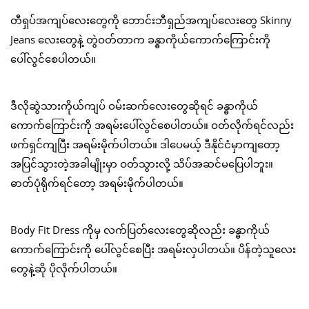
တီရှပ်အကျပ်လေးတွေကို ဘောင်းဘီရှည်အကျပ်လေးတွေ Skinny
Jeans လေးတွေနဲ့ တွဲဝတ်တာက ခန္ဓာကိုယ်ကောက်ကြောင်းကို
ပေါ်လွင်စေပါတယ်။
ဒီလိုဆွဲသားကိုယ်ကျပ် ဝမ်းဆက်လေးတွေဆိုရင် ခန္ဓာကိုယ်
ကောက်ကြောင်းကို အရမ်းပေါ်လွင်စေပါတယ်။ ဝတ်လိုက်ရင်လည်း
ဖက်ရှင်ကျပြီး အရမ်းမိုက်ပါတယ်။ ဒါပေမယ့် ဒီနိုင်ငံမှာကျတော့
အပြင်သွားတဲ့အခါမျိုးမှာ ဝတ်သွားလို့ သိပ်အဆင်မပြေပါဘူး။
ဓာတ်ပုံရိုက်ရင်တော့ အရမ်းမိုက်ပါတယ်။
Body Fit Dress ကိုမှ လက်ပြတ်လေးတွေဆိုလည်း ခန္ဓာကိုယ်
ကောက်ကြောင်းကို ပေါ်လွင်စေပြီး အရမ်းလှပါတယ်။ ပိန်တဲ့သူလေး
တွေနဲ့ဆို ပိုလိုက်ပါတယ်။