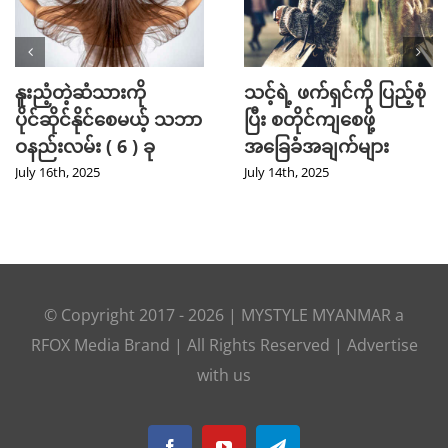
နူးညံ့တဲ့ဆံသားကို
သင့်ရဲ့ ဖက်ရှင်ကို ပြည့်စုံ
ပိုင်ဆိုင်နိုင်စေမယ့် သဘာ
ပြီး စတိုင်ကျစေဖို့
ဝနည်းလမ်း ( 6 ) ခု
အခြေခံအချက်များ
July 16th, 2025
July 14th, 2025
© Copyright 2017 -
2026
|
MYSTYLE MYANMAR
a
RFOX Media
Brand | All Rights Reserved |
Advertise
with us