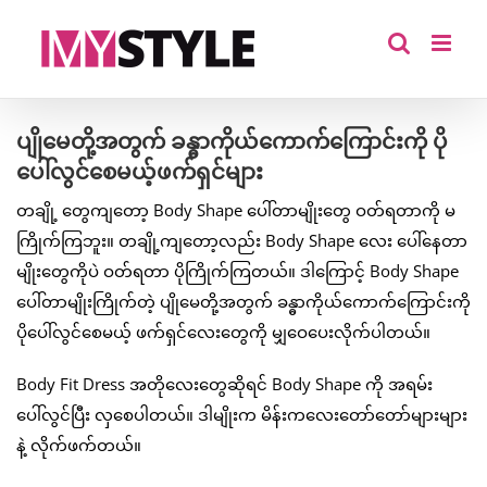
Skip
to
content
ပျိုမေတို့အတွက် ခန္ဓာကိုယ်ကောက်ကြောင်းကို ပို
ပေါ်လွင်စေမယ့်ဖက်ရှင်များ
တချို့ တွေကျတော့ Body Shape ပေါ်တာမျိုးတွေ ဝတ်ရတာကို မ
ကြိုက်ကြဘူး။ တချို့ကျတော့လည်း Body Shape လေး ပေါ်နေတာ
မျိုးတွေကိုပဲ ဝတ်ရတာ ပိုကြိုက်ကြတယ်။ ဒါကြောင့် Body Shape
ပေါ်တာမျိုးကြိုက်တဲ့ ပျိုမေတို့အတွက် ခန္ဓာကိုယ်ကောက်ကြောင်းကို
ပိုပေါ်လွင်စေမယ့် ဖက်ရှင်လေးတွေကို မျှဝေပေးလိုက်ပါတယ်။
Body Fit Dress အတိုလေးတွေဆိုရင် Body Shape ကို အရမ်း
ပေါ်လွင်ပြီး လှစေပါတယ်။ ဒါမျိုးက မိန်းကလေးတော်တော်များများ
နဲ့ လိုက်ဖက်တယ်။