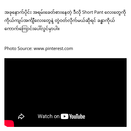
အခုနောက်ပိုင်း အရမ်းခေတ်စားနေတဲ့ ဒီလို Short Pant လေးတွေကို
ကိုယ်ကျပ်အင်္ကျီလေးတွေနဲ့ တွဲဝတ်လိုက်မယ်ဆိုရင် ခန္ဓာကိုယ်
ကောက်ကြောင်းပေါ်လွင်မှာပါ။
Photo Source: www.pinterest.com