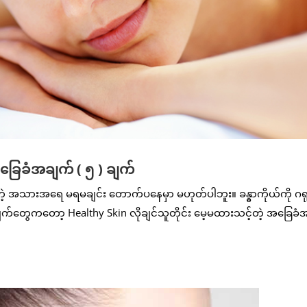
အခြေခံအချက် ( ၅ ) ချက်
အသားအရေ မရမချင်း တောက်ပနေမှာ မဟုတ်ပါဘူး။ ခန္ဓာကိုယ်ကို ဂရုစ
်တွေကတော့ Healthy Skin လိုချင်သူတိုင်း မေ့မထားသင့်တဲ့ အခြေခံ