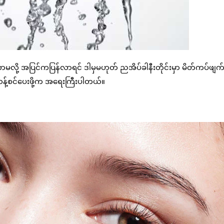
ို့ အပြင်ကပြန်လာရင် ဒါမှမဟုတ် ညအိပ်ခါနီးတိုင်းမှာ မိတ်ကပ်ဖျက်ဖ
်စင်ပေးဖို့က အရေးကြီးပါတယ်။