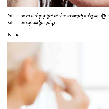
Exfoliation က မျက်နှာမှာရှိတဲ့ ဆဲလ်အသေတွေကို ဖယ်ရှားပေးပ
Exfoliation လုပ်ပေးဖို့မမေ့ပါနဲ့။
Toning