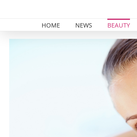
Skip
to
content
HOME
NEWS
BEAUTY
View
Larger
Image