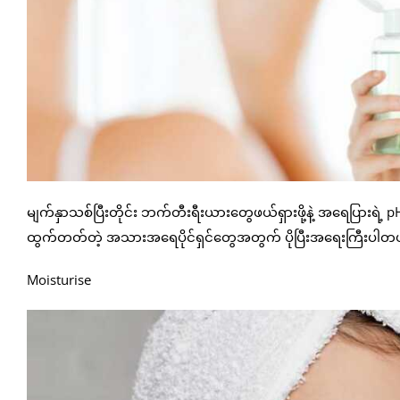
မျက်နှာသစ်ပြီးတိုင်း ဘက်တီးရီးယားတွေဖယ်ရှားဖို့နဲ့ အရေပြားရဲ့ 
ထွက်တတ်တဲ့ အသားအရေပိုင်ရှင်တွေအတွက် ပိုပြီးအရေးကြီးပါတ
Moisturise