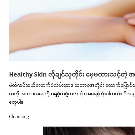
Healthy Skin လိုချင်သူတိုင်း မေ့မထားသင့်တဲ့ 
မိတ်ကပ်ဘယ်လောက်ပဲလိမ်းထား၊ သဘာဝအတိုင်း တောက်ပြောင်တဲ့ 
သလို အသားအရေကို ဂရုစိုက်ဖို့ကလည်း အရေးကြီးပါတယ်။ ဒီအချက
တွေပါ။
Cleansing