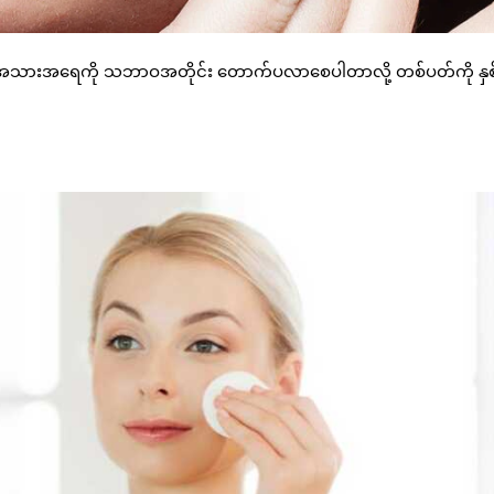
ြီး အသားအရေကို သဘာဝအတိုင်း တောက်ပလာစေပါတာလို့ တစ်ပတ်ကို နှစ်