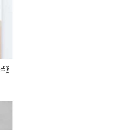
က်ခြံ