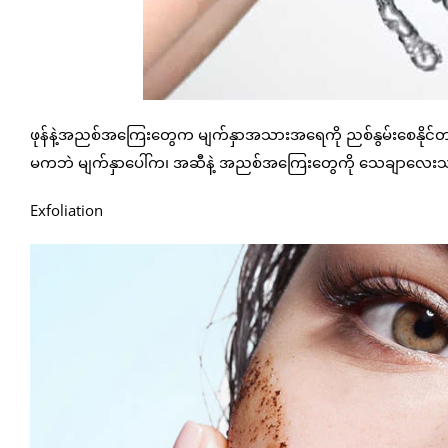
ဖုန်နဲ့အညစ်အကြေးတွေက မျက်နှာအသားအရေကို ညစ်နွမ်းစေနိုင်တာမလ
မကဘဲ မျက်နှာပေါ်က၊ အဆီနဲ့ အညစ်အကြေးတွေကို သေချာလေးသန့
Exfoliation