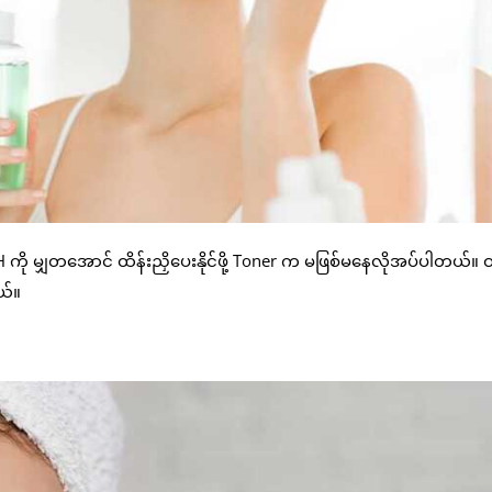
pH ကို မျှတအောင် ထိန်းညှိပေးနိုင်ဖို့ Toner က မဖြစ်မနေလိုအပ်ပါတယ်။ ဝ
ယ်။