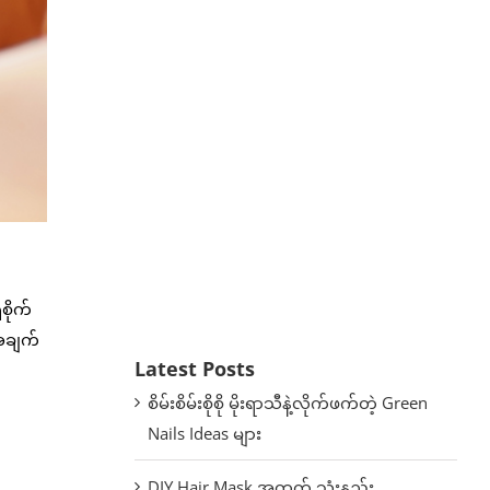
ိုက်
အချက်
Latest Posts
စိမ်းစိမ်းစိုစို မိုးရာသီနဲ့လိုက်ဖက်တဲ့ Green
Nails Ideas များ
DIY Hair Mask အတွက် သုံးနည်း