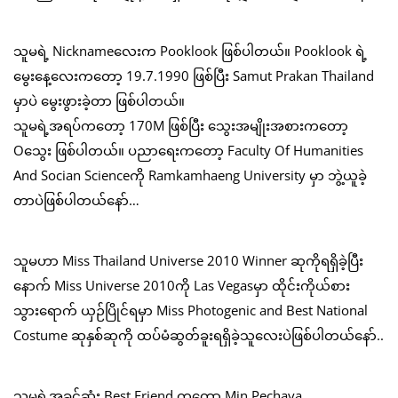
သူမရဲ့ Nicknameလေးက Pooklook ဖြစ်ပါတယ်။ Pooklook ရဲ့
မွေးနေ့လေးကတော့ 19.7.1990 ဖြစ်ပြီး Samut Prakan Thailand
မှာပဲ မွေးဖွားခဲ့တာ ဖြစ်ပါတယ်။
သူမရဲ့အရပ်ကတော့ 170M ဖြစ်ပြီး သွေးအမျိုးအစားကတော့
Oသွေး ဖြစ်ပါတယ်။ ပညာရေးကတော့ Faculty Of Humanities
And Socian Scienceကို Ramkamhaeng University မှာ ဘွဲ့ယူခဲ့
တာပဲဖြစ်ပါတယ်နော်…
သူမဟာ Miss Thailand Universe 2010 Winner ဆုကိုရရှိခဲ့ပြီး
နောက် Miss Universe 2010ကို Las Vegasမှာ ထိုင်းကိုယ်စား
သွားရောက် ယှဉ်ပြိုင်ရမှာ Miss Photogenic and Best National
Costume ဆုနှစ်ဆုကို ထပ်မံဆွတ်ခူးရရှိခဲ့သူလေးပဲဖြစ်ပါတယ်နော်..
သူမရဲ့အခင်ဆုံး Best Friend ကတော့ Min Pechaya