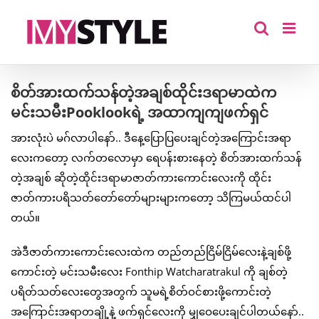
Skip
to
content
စိတ်အားထက်သန်တဲ့အချစ်ထိုင်းဒရာမာထဲက
မင်းသမီးPooklookရဲ့ အထာကျကျဖက်ရှင်
အားလုံးပဲ မဂ်လာပါနော်.. ဒီနေ့ပြောပြပေးချင်တဲ့အကြောင်းအရာ
လေးကတော့ လက်တလောမှာ ရေပန်းစားနေတဲ့ စိတ်အားထက်သန်
တဲ့အချစ် ဆိုတဲ့ထိုင်းဒရာမာဇာတ်ကားကောင်းလေးကို ထိုင်း
ဇာတ်ကားပရိသတ်တော်တော်များများကတော့ သိကြမယ်ထင်ပါ
တယ်။
အဲဒီဇာတ်ကားကောင်းလေးထဲက တည်တည်ငြိမ်ငြိမ်လေးနဲ့ချစ်ဖို့
ကောင်းတဲ့ မင်းသမီးလေး Fonthip Watcharatrakul ကို ချစ်တဲ့
ပရိတ်သတ်လေးတွေအတွက် သူမရဲ့စိတ်ဝင်စားဖို့ကောင်းတဲ့
အကြောင်းအရာတချို့နဲ့ ဖက်ရှင်လေးကို မျှဝေပေးချင်ပါတယ်နော်..