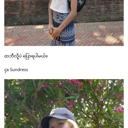
ထဘီလို့ပဲ ပြောရပါမယ်။
၄။ Sundress