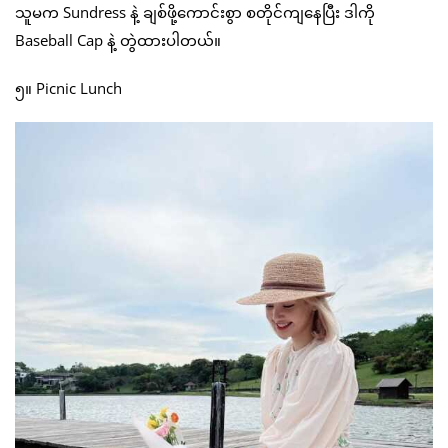
သူမက Sundress နဲ့ ချစ်ဖို့ကောင်းစွာ စတိုင်ကျနေပြီး ဒါကို
Baseball Cap နဲ့ တွဲထားပါတယ်။
၅။ Picnic Lunch