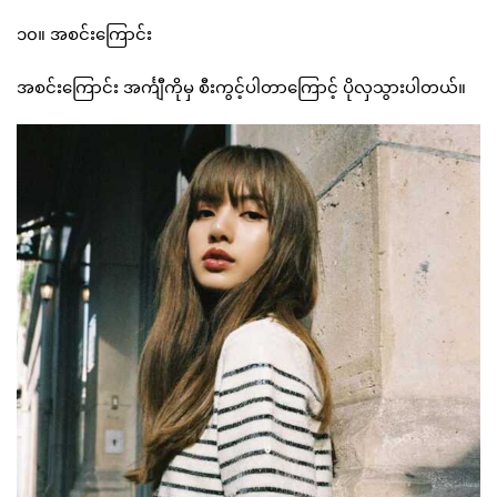
၁၀။ အစင်းကြောင်း
အစင်းကြောင်း အင်္ကျီကိုမှ စီးကွင့်ပါတာကြောင့် ပိုလှသွားပါတယ်။