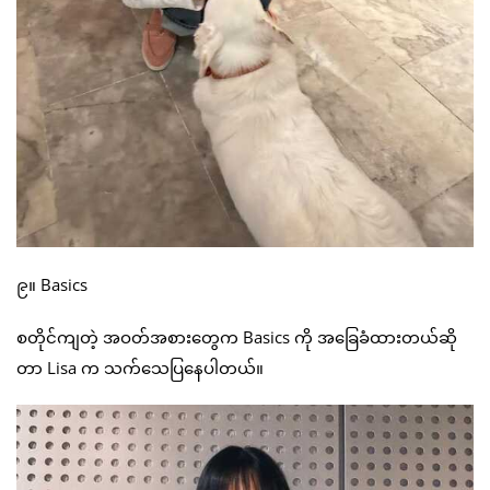
၉။ Basics
စတိုင်ကျတဲ့ အဝတ်အစားတွေက Basics ကို အခြေခံထားတယ်ဆို
တာ Lisa က သက်သေပြနေပါတယ်။