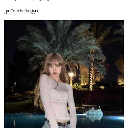
၂။ Coachella ပွဲမှာ