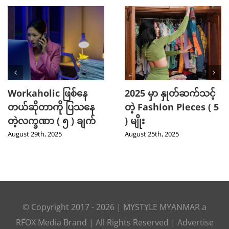
Workaholism ကို
Chinese Makeup
ဘယ်လိုကျော်ဖြတ်ရမလဲ
Look နဲ့ဆို လုံးဝ
?
ပြောင်းလဲသွားတဲ့ ကိုရီး
ယားမင်းသမီး ( ၆ )
August 22nd, 2025
ယောက်
August 20th, 2025