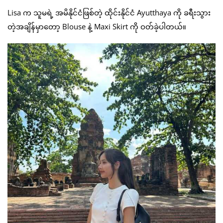
Lisa က သူမရဲ့ အမိနိုင်ငံဖြစ်တဲ့ ထိုင်းနိုင်ငံ Ayutthaya ကို ခရီးသွား
တဲ့အချိန်မှာတော့ Blouse နဲ့ Maxi Skirt ကို ဝတ်ခဲ့ပါတယ်။