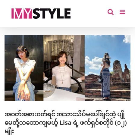
Skip
to
content
View
Larger
Image
အဝတ်အစားဝတ်ရင် အသားသိပ်မပေါ်ချင်တဲ့ ပျို
မေတို့သဘောကျမယ့် Lisa ရဲ့ ဖက်ရှင်စတိုင် (၁၂)
မျိုး