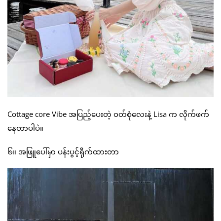
Cottage core Vibe အပြည့်ပေးတဲ့ ဝတ်စုံလေးနဲ့ Lisa က လိုက်ဖက်
နေတာပါပဲ။
၆။ အဖြူပေါ်မှာ ပန်းပွင့်ရိုက်ထားတာ