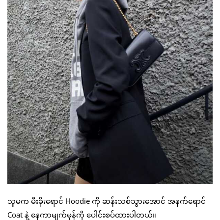
သူမက မီးခိုးရောင် Hoodie ကို ဆန်းသစ်သွားအောင် အနက်ရောင်
Coat နဲ့ နေကာမျက်မှန်ကို ပေါင်းစပ်ထားပါတယ်။