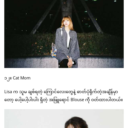
၁၂။ Cat Mom
Lisa က သူမ ချစ်ရတဲ့ ကြောင်လေးတွေနဲ့ ဓာတ်ပုံရိုက်တဲ့အချိန်မှာ
တော့ ပေါ့ပေါ့ပါးပါး ရှိတဲ့ အဖြူရောင် Blouse ကို ဝတ်ထားပါတယ်။