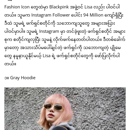
Fashion Icon တွေထဲမှာ Blackpink အဖွဲ့ဝင် Lisa လည်း ပါဝင်ပါ
တယ်။ သူမက Instagram Follower ပေါင်း 94 Million ကျော်ရှိပြီး
ဒီထဲ သူမရဲ့ ဖက်ရှင်စတိုင်ကို သဘောကျသူတွေ အများအပြား
ပါဝင်မှာပါ။ သူမရဲ့ Instagram မှာ တင်ခဲ့ဖူးတဲ့ ဖက်ရှင်စတိုင် အများ
စုက စတိုင်ကျလှပြီး သူမနဲ့ လိုက်ဖက်နေတတ်ပါတယ်။ ဒီတစ်ခေါက်
မှာတော့ အသားသိပ်မပေါ်ချင်တဲ့ ဖက်ရှင်ကို သဘောကျတဲ့ ပျိုမေ
တွေ နမူနာယူနိုင်မယ့် Lisa ရဲ့ ဖက်ရှင်စတိုင်တွေကို ဖော်ပြလိုက်ပါ
တယ်။
၁။ Gray Hoodie