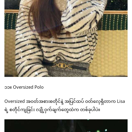
၁၁။ Oversized Polo
Oversized အဝတ်အစားစတိုင်နဲ့ အပြင်ထပ် ဝတ်လေ့ရှိတာက Lisa
ရဲ့ စတိုင်ကျခြင်း လျို့ဝှက်ချက်တွေထဲက တစ်ခုပါပဲ။