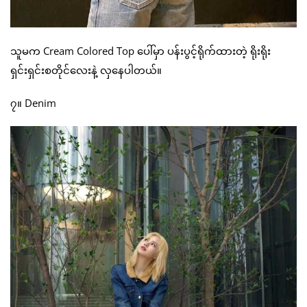
သူမက Cream Colored Top ပေါ်မှာ ပန်းပွင့်ရိုက်ထားတဲ့ ရိုးရိုး
ရှင်းရှင်းစတိုင်လေးနဲ့ လှနေပါတယ်။
၇။ Denim