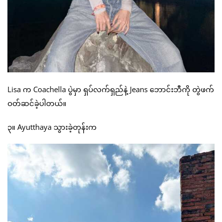
Lisa က Coachella ပွဲမှာ ရှပ်လက်ရှည်နဲ့ Jeans ဘောင်းဘီကို တွဲဖက်
ဝတ်ဆင်ခဲ့ပါတယ်။
၃။ Ayutthaya သွားခဲ့တုန်းက