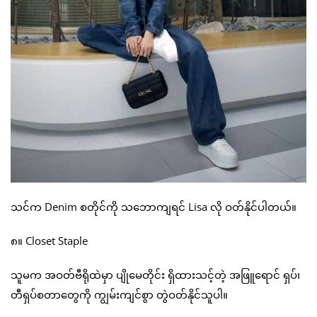
သင်က Denim စတိုင်ကို သဘောကျရင် Lisa လို ဝတ်နိုင်ပါတယ်။
၈။ Closet Staple
သူမက အဝတ်ဗီရိုထဲမှာ ပျိုမေတိုင်း ရှိထားသင့်တဲ့ အဖြူရောင် ရှပ်၊
တီရှပ်စတာတွေကို ကျွမ်းကျင်စွာ တွဲဝတ်နိုင်သူပါ။