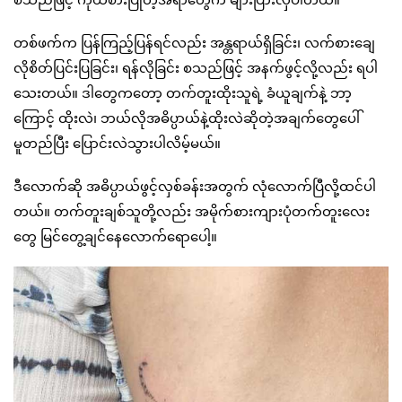
တစ်ဖက်က ပြန်ကြည့်ပြန်ရင်လည်း အန္တရာယ်ရှိခြင်း၊ လက်စားချေ
လိုစိတ်ပြင်းပြခြင်း၊ ရန်လိုခြင်း စသည်ဖြင့် အနက်ဖွင့်လို့လည်း ရပါ
သေးတယ်။ ဒါတွေကတော့ တက်တူးထိုးသူရဲ့ ခံယူချက်နဲ့ ဘာ့
ကြောင့် ထိုးလဲ၊ ဘယ်လိုအဓိပ္ပာယ်နဲ့ထိုးလဲဆိုတဲ့အချက်တွေပေါ်
မူတည်ပြီး ပြောင်းလဲသွားပါလိမ့်မယ်။
ဒီလောက်ဆို အဓိပ္ပာယ်ဖွင့်လှစ်ခန်းအတွက် လုံလောက်ပြီလို့ထင်ပါ
တယ်။ တက်တူးချစ်သူတို့လည်း အမိုက်စားကျားပုံတက်တူးလေး
တွေ မြင်တွေ့ချင်နေလောက်ရောပေါ့။