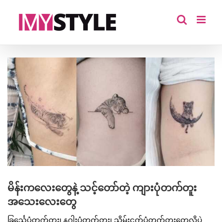
Skip
to
content
View
Larger
Image
မိန်းကလေးတွေနဲ့ သင့်တော်တဲ့ ကျားပုံတက်တူး
အသေးလေးတွေ
ခြင်္သေ့ပုံတက်တူး၊ နဂါးပုံတက်တူး၊ သိမ်းငှက်ပုံတက်တူးတွေလိုပဲ