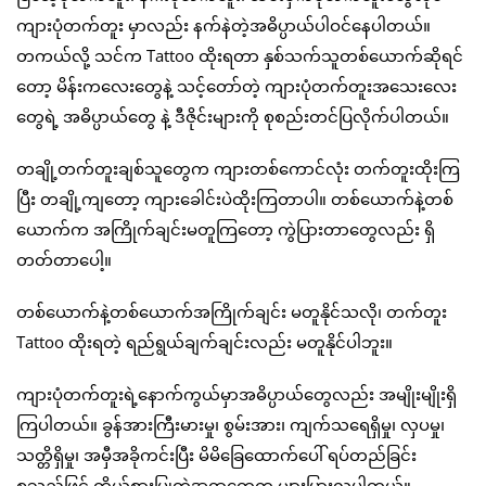
ကျားပုံတက်တူး မှာလည်း နက်နဲတဲ့အဓိပ္ပာယ်ပါဝင်နေပါတယ်။
တကယ်လို့ သင်က Tattoo ထိုးရတာ နှစ်သက်သူတစ်ယောက်ဆိုရင်
တော့ မိန်းကလေးတွေနဲ့ သင့်တော်တဲ့ ကျားပုံတက်တူးအသေးလေး
တွေရဲ့ အဓိပ္ပာယ်တွေ နဲ့ ဒီဇိုင်းများကို စုစည်းတင်ပြလိုက်ပါတယ်။
တချို့တက်တူးချစ်သူတွေက ကျားတစ်ကောင်လုံး တက်တူးထိုးကြ
ပြီး တချို့ကျတော့ ကျားခေါင်းပဲထိုးကြတာပါ။ တစ်ယောက်နဲ့တစ်
ယောက်က အကြိုက်ချင်းမတူကြတော့ ကွဲပြားတာတွေလည်း ရှိ
တတ်တာပေါ့။
တစ်ယောက်နဲ့တစ်ယောက်အကြိုက်ချင်း မတူနိုင်သလို၊ တက်တူး
Tattoo ထိုးရတဲ့ ရည်ရွယ်ချက်ချင်းလည်း မတူနိုင်ပါဘူး။
ကျားပုံတက်တူးရဲ့နောက်ကွယ်မှာအဓိပ္ပာယ်တွေလည်း အမျိုးမျိုးရှိ
ကြပါတယ်။ ခွန်အားကြီးမားမှု၊ စွမ်းအား၊ ကျက်သရေရှိမှု၊ လှပမှု၊
သတ္တိရှိမှု၊ အမှီအခိုကင်းပြီး မိမိခြေထောက်ပေါ် ရပ်တည်ခြင်း
စသည်ဖြင့် ကိုယ်စားပြုတဲ့အရာတွေက များပြားလှပါတယ်။