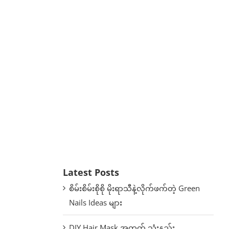
Latest Posts
စိမ်းစိမ်းစိုစို မိုးရာသီနဲ့လိုက်ဖက်တဲ့ Green
Nails Ideas များ
DIY Hair Mask အတွက် သုံးနည်း