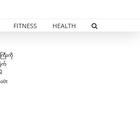
FITNESS
HEALTH
ကြီးကို
ိုက်
ါ
ho0t