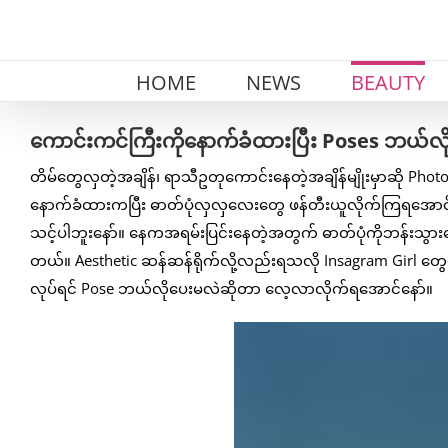
Skip
to
content
HOME
NEWS
BEAUTY
ကောင်းကင်ကြီးကိုနောက်ခံထားပြီး Poses ဘယ်လ
တိမ်တွေလှတဲ့အချိန်၊ ရာသီဥတုကောင်းနေတဲ့အချိန်မျိုးမှာဆို Photo
နောက်ခံထားကပြီး ဓာတ်ပုံလှလှလေးတွေ ဖန်တီးယူလိုက်ကြရအောင်နော်
သင့်ပါဘူးနော်။ နေကအရမ်းပြင်းနေတဲ့အတွက် ဓာတ်ပုံကိုဘန်းသွား
တယ်။ Aesthetic ဆန်ဆန်ရိုက်လို့လည်းရသလို Insagram Girl တွေမျိ
လုပ်ရင် Pose ဘယ်လိုပေးမလဲဆိုတာ လေ့လာလိုက်ရအောင်နော်။