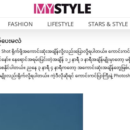
FASHION
LIFESTYLE
STARS & STYLE
ိုပေးမလဲ
 Shot ရိုက်ဖို့အကောင်းဆုံးအချိန်လို့လည်းပြောလို့ရပါတယ်။ ကောင်းကင်
။ နေရောင်အရမ်းပြင်းတဲ့အချိန် ၁၂ နာရီ ၁ နာရီအချိန်မျိုးမှာတော့ မရ
စေနိုင်ပါတယ်။ ညနေ ၃ နာရီ ၄ နာရီကတော့ အကောင်းဆုံးအချိန်တွေဖြစ်ပ
ုးလည်းရိုက်လို့ရပါတယ်။ ကဲ့ဒီလိုဆိုရင် ကောင်းကင်ပြာကြီးနဲ့ Photos