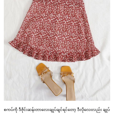
စကပ်ကို ဒီဇိုင်းဆန်းတာလေးချုပ်ချင်ရင်တော့ ဒီလိုလေးလည်း ချုပ်