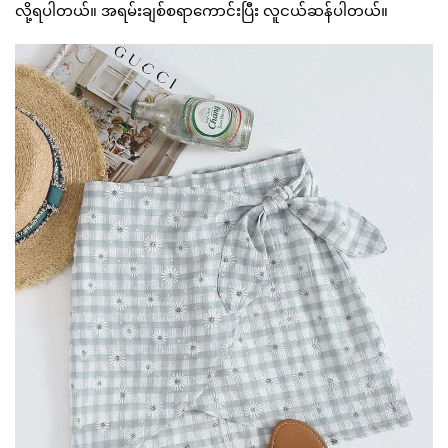
လို့ရပါတယ်။ အရမ်းချစ်စရာကောင်းပြီး လူငယ်ဆန်ပါတယ်။