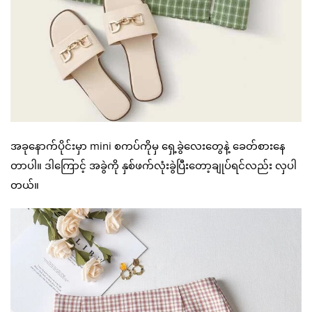
အခုနောက်ပိုင်းမှာ mini စကပ်ကိုမှ ရှေ့ခွဲလေးတွေနဲ့ ခေတ်စားနေ
တာပါ။ ဒါကြောင့် အခွဲကို နှစ်ဖက်လုံးခွဲပြီးတော့ချုပ်ရင်လည်း လှပါ
တယ်။