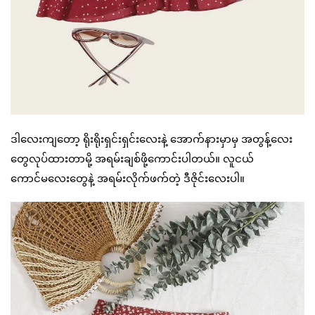
ဒါလေးကျတော့ ရိုးရိုးရှင်းရှင်းလေးနဲ့ အောက်နားမှာမှ အတွန့်လေး
တွေလုပ်ထားတာမို့ အရမ်းချစ်ဖို့ကောင်းပါတယ်။ လူငယ်
ကောင်မလေးတွေနဲ့ အရမ်းလိုက်ဖက်တဲ့ ဒီဇိုင်းလေးပါ။