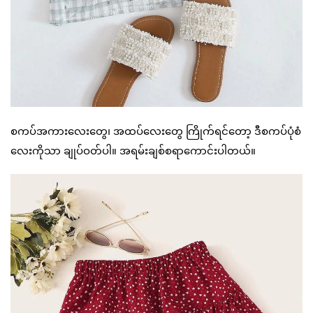
စကပ်အကားလေးတွေ၊ အထပ်လေးတွေ ကြိုက်ရင်တော့ ဒီစကပ်ပုံစံ
လေးကိုသာ ချုပ်ဝတ်ပါ။ အရမ်းချစ်စရာကောင်းပါတယ်။