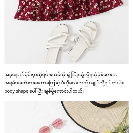
အခုနောက်ပိုင်းမှာဆိုရင် စကပ်ကို ရှုံ့ကြိုးဆွဲလို့ရတဲ့ပုံစံလေးက
အရမ်းခေတ်စားနေတာကြောင့် ဒီလိုလေးလည်း ချုပ်လို့ရပါတယ်။
body shape ပေါ်ပြီး ချစ်ဖို့ကောင်းပါတယ်။