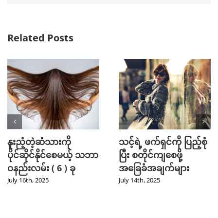
Related Posts
Mini Jeans Skirt ကို စ
Golf အားကစား
တိုင်ကျကျဝတ်လို့ရစေ
ကြိုက်နှစ်သက်သူတို့
မယ့် Styling Tips များ
အတွက် ဖက်ရှင် Tips
များ
September 28th, 2024
July 31st, 2024