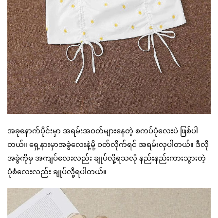
အခုနောက်ပိုင်းမှာ အရမ်းအဝတ်များနေတဲ့ စကပ်ပုံလေးပဲ ဖြစ်ပါ
တယ်။ ရှေ့နားမှာအခွဲလေးနဲ့မို့ ဝတ်လိုက်ရင် အရမ်းလှပါတယ်။ ဒီလို
အခွဲကိုမှ အကျပ်လေးလည်း ချုပ်လို့ရသလို နည်းနည်းကားသွားတဲ့
ပုံစံလေးလည်း ချုပ်လို့ရပါတယ်။