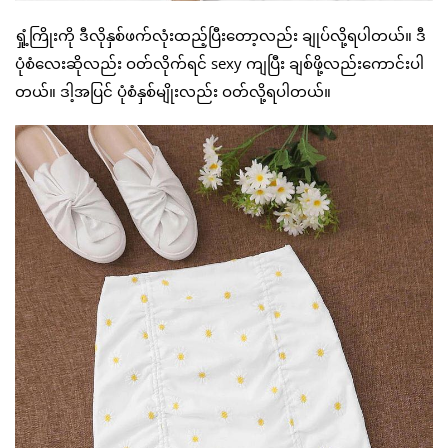
ရှုံ့ကြိုးကို ဒီလိုနှစ်ဖက်လုံးထည့်ပြီးတော့လည်း ချုပ်လို့ရပါတယ်။ ဒီ
ပုံစံလေးဆိုလည်း ဝတ်လိုက်ရင် sexy ကျပြီး ချစ်ဖို့လည်းကောင်းပါ
တယ်။ ဒါ့အပြင် ပုံစံနှစ်မျိုးလည်း ဝတ်လို့ရပါတယ်။