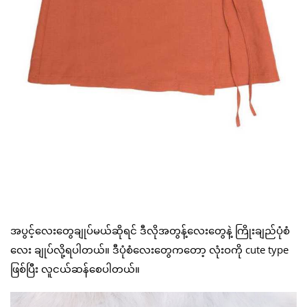
အပွင့်လေးတွေချုပ်မယ်ဆိုရင် ဒီလိုအတွန့်လေးတွေနဲ့ ကြိုးချည်ပုံစံ
လေး ချုပ်လို့ရပါတယ်။ ဒီပုံစံလေးတွေကတော့ လုံးဝကို cute type
ဖြစ်ပြီး လူငယ်ဆန်စေပါတယ်။