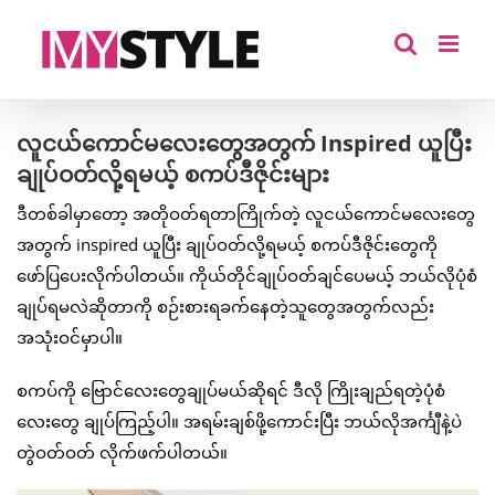
Skip
to
content
လူငယ်ကောင်မလေးတွေအတွက် Inspired ယူပြီး
ချုပ်ဝတ်လို့ရမယ့် စကပ်ဒီဇိုင်းများ
ဒီတစ်ခါမှာတော့ အတိုဝတ်ရတာကြိုက်တဲ့ လူငယ်ကောင်မလေးတွေ
အတွက် inspired ယူပြီး ချုပ်ဝတ်လို့ရမယ့် စကပ်ဒီဇိုင်းတွေကို
ဖော်ပြပေးလိုက်ပါတယ်။ ကိုယ်တိုင်ချုပ်ဝတ်ချင်ပေမယ့် ဘယ်လိုပုံစံ
ချုပ်ရမလဲဆိုတာကို စဉ်းစားရခက်နေတဲ့သူတွေအတွက်လည်း
အသုံးဝင်မှာပါ။
စကပ်ကို ဗြောင်လေးတွေချုပ်မယ်ဆိုရင် ဒီလို ကြိုးချည်ရတဲ့ပုံစံ
လေးတွေ ချုပ်ကြည့်ပါ။ အရမ်းချစ်ဖို့ကောင်းပြီး ဘယ်လိုအင်္ကျီနဲ့ပဲ
တွဲဝတ်ဝတ် လိုက်ဖက်ပါတယ်။