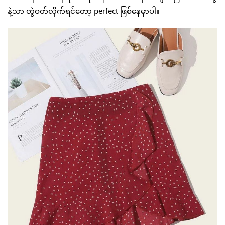
နဲ့သာ တွဲဝတ်လိုက်ရင်တော့ perfect ဖြစ်နေမှာပါ။