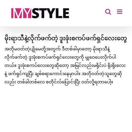
Skip
to
content
မိုးရာသီနဲ့လိုက်ဖက်တဲ့ ဒူးဖုံးစကပ်ဖက်ရှင်လေးတွေ
အတိုမဝတ်တဲ့ပျိုမေတို့အတွက် ဒီတစ်ခါမှာတော့ မိုးရာသီနဲ့
လိုက်ဖက်တဲ့ ဒူးဖုံးစကပ်ဖက်ရှင်လေးတွေကို မျှဝေပေးလိုက်ပါ
တယ်။ ဒူးဖုံးစကပ်လေးတွေဆိုတော့ အမြင်လည်းမရိုင်းပဲ ရိုးရိုးလေး
နဲ့ ဖက်ရှင်ကျပြီး ချစ်စရာကောင်းနေမှာပါ။ အတိုဝတ်တဲ့သူတွေဆို
လည်း တစ်ခါတစ်လေ စတိုင်လ်ပြောင်းပြီး ဝတ်လို့ရတာပေါ့။