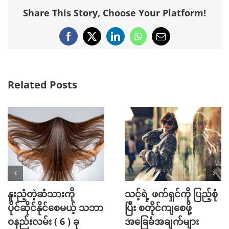
Share This Story, Choose Your Platform!
Facebook
X
LinkedIn
WhatsApp
Email
Related Posts
နူးညံ့တဲ့ဆံသားကို
သင့်ရဲ့ ဖက်ရှင်ကို ပြည့်စုံ
ပိုင်ဆိုင်နိုင်စေမယ့် သဘာ
ပြီး စတိုင်ကျစေဖို့
ဝနည်းလမ်း ( 6 ) ခု
အခြေခံအချက်များ