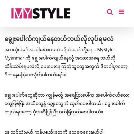
Skip
to
content
ချွေးပေါက်ကျယ်နေတယ်ဘယ်လိုလုပ်ရမလဲ
အားလုံးပဲမင်္ဂလာပါနော်စာဖတ်ပရိတ်သတ်တို့ရေ… MyStyle
Myanmar ကို ချွေးပေါက်ကျယ်နေလို့ အသားအရေ ဘယ်လို
ထိန်းသိမ်းရမလဲလို့ မေးမေးနေကြတဲ့သူတွေအတွက် ဒီတခါမှာတော့
ဒီကနေဖြေပေးလိုက်ပါတယ်နော်။
ချွေးပေါက်တွေဆိုတာ ကျွန်မတို့ အရေပြားပေါ်က အပေါက်ငယ်လေး
တွေဖြစ်ပြီး အဆီတွေနဲ့ ချွေးတွေကို ထုတ်ပေးပါတယ်။ ချွေးပေါက်
ကျယ်ရင်တော့ ပိုအဆီပြန်ပြီး ဝက်ခြံထွက်စေပါတယ်။
၁။ သင်သုံးမယ့် ကုန်ပစ္စည်းတွေကို သေချာရွေးချယ်ပါ