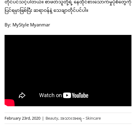
တိုင်ပင်သင့်ပါတယ်။ စာဖတ်သူတို့ရဲ့ နေထိုင်စားသောက်မှုပုံစံတွေကို
ပြင်ရမှာဖြစ်ပြီး ဆရာဝန်နဲ့ သေချာတိုင်ပင်ပါ။
By: MyStyle Myanmar
February 23rd, 2020
|
Beauty
,
အသားအရေ – Skincare