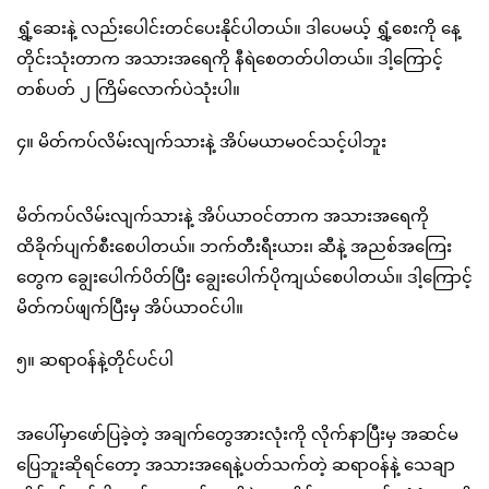
ရွှံ့ဆေးနဲ့ လည်းပေါင်းတင်ပေးနိုင်ပါတယ်။ ဒါပေမယ့် ရွှံ့စေးကို နေ့
တိုင်းသုံးတာက အသားအရေကို နီရဲစေတတ်ပါတယ်။ ဒါ့ကြောင့်
တစ်ပတ် ၂ ကြိမ်လောက်ပဲသုံးပါ။
၄။ မိတ်ကပ်လိမ်းလျက်သားနဲ့ အိပ်မယာမဝင်သင့်ပါဘူး
မိတ်ကပ်လိမ်းလျက်သားနဲ့ အိပ်ယာဝင်တာက အသားအရေကို
ထိခိုက်ပျက်စီးစေပါတယ်။ ဘက်တီးရီးယား၊ ဆီနဲ့ အညစ်အကြေး
တွေက ချွေးပေါက်ပိတ်ပြီး ချွေးပေါက်ပိုကျယ်စေပါတယ်။ ဒါ့ကြောင့်
မိတ်ကပ်ဖျက်ပြီးမှ အိပ်ယာဝင်ပါ။
၅။ ဆရာဝန်နဲ့တိုင်ပင်ပါ
အပေါ်မှာဖော်ပြခဲ့တဲ့ အချက်တွေအားလုံးကို လိုက်နာပြီးမှ အဆင်မ
ပြေဘူးဆိုရင်တော့ အသားအရေနဲ့ပတ်သက်တဲ့ ဆရာဝန်နဲ့ သေချာ