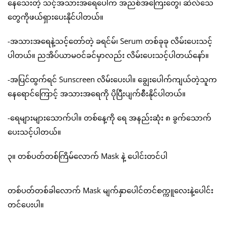
နေသေးတဲ့ သင့်အသားအရေပေါ်က အညစ်အကြေးတွေ၊ ဆဲလ်သေ
တွေကိုဖယ်ရှားပေးနိုင်ပါတယ်။
-အသားအရေနဲ့သင့်တော်တဲ့ ခရင်မ်၊ Serum တစ်ခုခု လိမ်းပေးသင့်
ပါတယ်။ ညအိပ်ယာမဝင်ခင်မှာလည်း လိမ်းပေးသင့်ပါတယ်နော်။
-အပြင်ထွက်ရင် Sunscreen လိမ်းပေးပါ။ ချွေးပေါက်ကျယ်တဲ့သူက
နေရောင်ကြောင့် အသားအရေကို ပိုပြီးပျက်စီးနိုင်ပါတယ်။
-ရေများများသောက်ပါ။ တစ်နေ့ကို ရေ အနည်းဆုံး ၈ ခွက်သောက်
ပေးသင့်ပါတယ်။
၃။ တစ်ပတ်တစ်ကြိမ်လောက် Mask နဲ့ ပေါင်းတင်ပါ
တစ်ပတ်တစ်ခါလောက် Mask မျက်နှာပေါင်တင်စက္ကူလေးနဲ့ပေါင်း
တင်ပေးပါ။