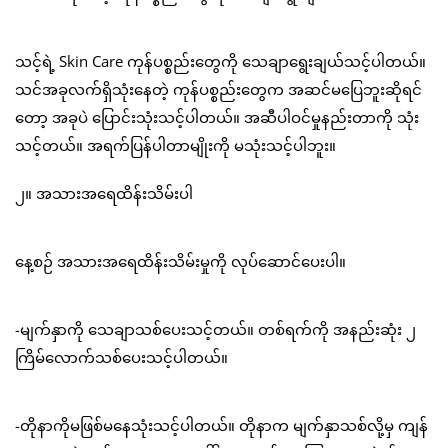
သင့်ရဲ့ Skin Care ကုန်ပစ္စည်းတွေကို သေချာရွေးချယ်သင့်ပါတယ်။
သင်အခုလက်ရှိသုံးနေတဲ့ ကုန်ပစ္စည်းတွေက အဆင်မပြေဘူးဆိုရင်
တော့ အခုပဲ ပြောင်းသုံးသင့်ပါတယ်။ အဆီပါဝင်မှုနည်းတာကို သုံး
သင့်တယ်။ အရက်ပြန်ပါတာမျိုးကို မသုံးသင့်ပါဘူး။
၂။ အသားအရေထိန်းသိမ်းပါ
နေ့စဉ် အသားအရေထိန်းသိမ်းမှုကို လုပ်ဆောင်ပေးပါ။
-မျက်နှာကို သေချာသစ်ပေးသင့်တယ်။ တစ်ရက်ကို အနည်းဆုံး ၂
ကြိမ်လောက်သစ်ပေးသင့်ပါတယ်။
-တိုနာကိုမဖြစ်မနေသုံးသင့်ပါတယ်။ တိုနာက မျက်နှာသစ်လို့မှ ကျန်