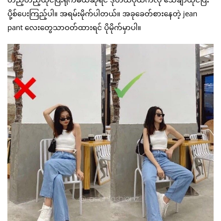
ပို့စ်ပေးကြည့်ပါ။ အရမ်းမိုက်ပါတယ်။ အခုခေတ်စားနေတဲ့ jean
pant လေးတွေသာဝတ်ထားရင် ပိုမိုက်မှာပါ။