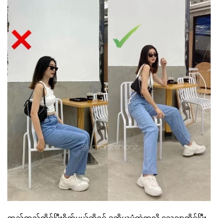
တည့်တည့်ထိုင်ပြီးရိုက်မယ်ဆိုရင် ဒုတိယပုံထဲကလို သေချာထိုင်ပြီး