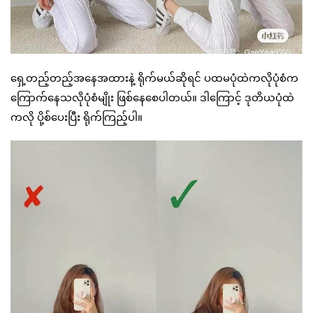
ရှေ့တည့်တည့်အနေအထားနဲ့ ရိုက်မယ်ဆိုရင် ပထမပုံထဲကလိုပုံစံက
ကြောက်နေသလိုပုံစံမျိုး ဖြစ်နေစေပါတယ်။ ဒါကြောင့် ဒုတိယပုံထဲ
ကလို ပို့စ်ပေးပြီး ရိုက်ကြည့်ပါ။