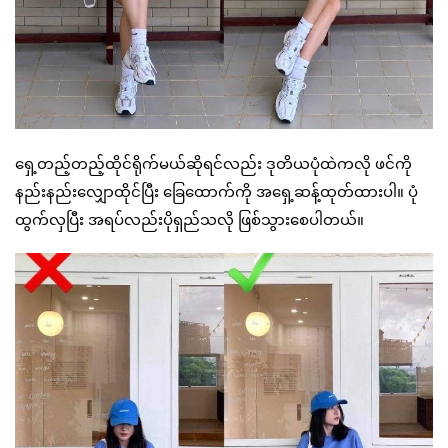
ရှေ့တည့်တည့်ထိုင်ရိုက်မယ်ဆိုရင်လည်း ဒုတိယပုံထဲကလို ဖင်ကို
နည်းနည်းလျှောထိုင်ပြီး ခြေထောက်ကို အရှေ့ဆန့်ထုတ်ထားပါ။ ပုံ
ထွက်လှပြီး အရပ်လည်းပိုရှည်သလို ဖြစ်သွားစေပါတယ်။