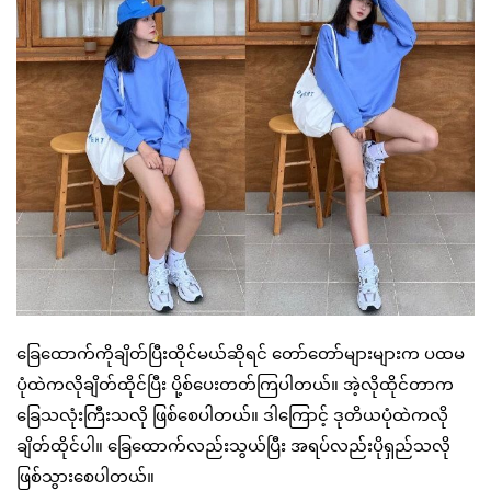
ခြေထောက်ကိုချိတ်ပြီးထိုင်မယ်ဆိုရင် တော်တော်များများက ပထမ
ပုံထဲကလိုချိတ်ထိုင်ပြီး ပို့စ်ပေးတတ်ကြပါတယ်။ အဲ့လိုထိုင်တာက
ခြေသလုံးကြီးသလို ဖြစ်စေပါတယ်။ ဒါကြောင့် ဒုတိယပုံထဲကလို
ချိတ်ထိုင်ပါ။ ခြေထောက်လည်းသွယ်ပြီး အရပ်လည်းပိုရှည်သလို
ဖြစ်သွားစေပါတယ်။