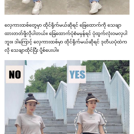
လှေကားထစ်တွေမှာ ထိုင်ရိုက်မယ်ဆိုရင် ခြေထောက်ကို သေချာ
ထားတတ်ဖို့လိုပါတယ်။ ခြေထောက်ပုံစံမမှန်ရင် ပုံထွက်လုံးဝမလှပါ
ဘူး။ ဒါကြောင့် လှေကားထစ်မှာ ထိုင်ရိုက်မယ်ဆိုရင် ဒုတိယပုံထဲက
လို သေချာထိုင်ပြီး ပို့စ်ပေးပါ။