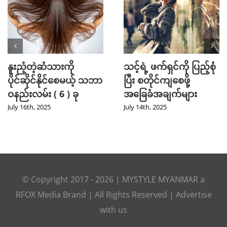
Mini Jeans Skirt ကို စ
Golf အားကစား
တိုင်ကျကျဝတ်လို့ရစေ
ကြိုက်နှစ်သက်သူတို့
မယ့် Styling Tips များ
အတွက် ဖက်ရှင် Tips
များ
September 28th, 2024
July 31st, 2024
© Copyright 2017 -
2026
|
MYSTYLE MYANMAR
a
RFOX Media
Brand | All Rights Reserved |
Advertise
with us