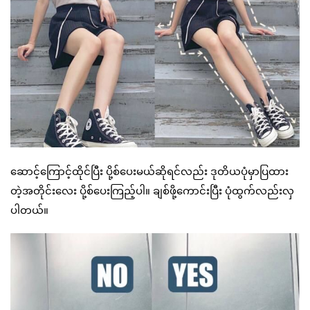
ဆောင့်ကြောင့်ထိုင်ပြီး ပို့စ်ပေးမယ်ဆိုရင်လည်း ဒုတိယပုံမှာပြထား
တဲ့အတိုင်းလေး ပို့စ်ပေးကြည့်ပါ။ ချစ်ဖို့ကောင်းပြီး ပုံထွက်လည်းလှ
ပါတယ်။