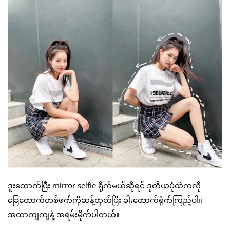
ဒူးထောက်ပြီး mirror selfie ရိုက်မယ်ဆိုရင် ဒုတိယပုံထဲကလို
ခြေထောက်တစ်ဖက်ကိုဆန့်ထုတ်ပြီး ခါးထောက်ရိုက်ကြည့်ပါ။
အထာကျကျနဲ့ အရမ်းမိုက်ပါတယ်။