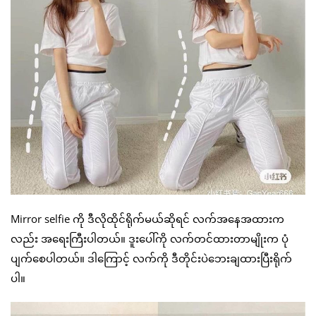
Mirror selfie ကို ဒီလိုထိုင်ရိုက်မယ်ဆိုရင် လက်အနေအထားက
လည်း အရေးကြီးပါတယ်။ ဒူးပေါ်ကို လက်တင်ထားတာမျိုးက ပုံ
ပျက်စေပါတယ်။ ဒါကြောင့် လက်ကို ဒီတိုင်းပဲဘေးချထားပြီးရိုက်
ပါ။