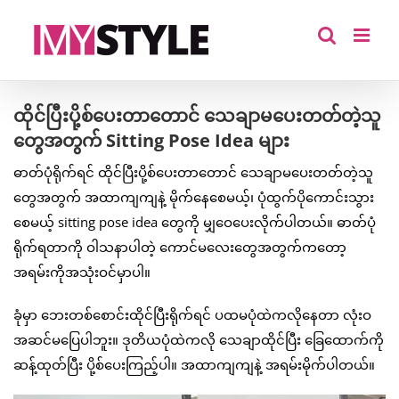
Skip
to
content
ထိုင်ပြီးပို့စ်ပေးတာတောင် သေချာမပေးတတ်တဲ့သူ
တွေအတွက် Sitting Pose Idea များ
ဓာတ်ပုံရိုက်ရင် ထိုင်ပြီးပို့စ်ပေးတာတောင် သေချာမပေးတတ်တဲ့သူ
တွေအတွက် အထာကျကျနဲ့ မိုက်နေစေမယ့်၊ ပုံထွက်ပိုကောင်းသွား
စေမယ့် sitting pose idea တွေကို မျှဝေပေးလိုက်ပါတယ်။ ဓာတ်ပုံ
ရိုက်ရတာကို ဝါသနာပါတဲ့ ကောင်မလေးတွေအတွက်ကတော့
အရမ်းကိုအသုံးဝင်မှာပါ။
ခုံမှာ ဘေးတစ်စောင်းထိုင်ပြီးရိုက်ရင် ပထမပုံထဲကလိုနေတာ လုံးဝ
အဆင်မပြေပါဘူး။ ဒုတိယပုံထဲကလို သေချာထိုင်ပြီး ခြေထောက်ကို
ဆန့်ထုတ်ပြီး ပို့စ်ပေးကြည့်ပါ။ အထာကျကျနဲ့ အရမ်းမိုက်ပါတယ်။