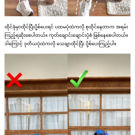
ထိုင်ခုံမှာထိုင်ပြီးပို့စ်ပေးရင် ပထမပုံထဲကလို စုထိုင်နေတာက အရမ်း
ကြည့်ရဆိုးစေပါတယ်။ ကုတ်ချောင်းချောင်းပုံစံ ဖြစ်နေစေပါတယ်။
ဒါကြောင့် ဒုတိယပုံထဲကလို သေချာထိုင်ပြီး ပို့စ်ပေးကြည့်ပါ။