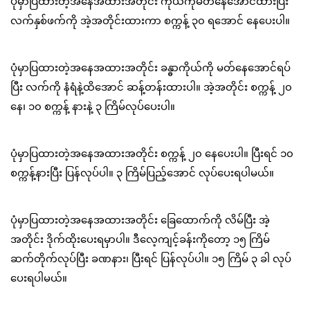
ပုံမှာပြထားတဲ့အနေအထားအတိုင်း ကိုယ်ကိုမတ်နေအောင်ထားပြီး
လက်နှစ်ဖက်ကို အဲ့အတိုင်းထားကာ စက္ကန့် ၃၀ ရအောင် နေပေးပါ။
ပုံမှာပြထားတဲ့အနေအထားအတိုင်း ခန္ဓာကိုယ်ကို မတ်နေအောင်ရပ်
ပြီး လက်ကို နံရံနဲ့ထိအောင် ဆန့်တန်းထားပါ။ အဲ့အတိုင်း စက္ကန့် ၂၀
နေ၊ ၁၀ စက္ကန့် နားနဲ့ ၃ ကြိမ်လုပ်ပေးပါ။
ပုံမှာပြထားတဲ့အနေအထားအတိုင်း စက္ကန့် ၂၀ နေပေးပါ။ ပြီးရင် ၁၀
စက္ကန့်နားပြီး ပြန်လုပ်ပါ။ ၃ ကြိမ်ပြည့်အောင် လုပ်ပေးရပါမယ်။
ပုံမှာပြထားတဲ့အနေအထားအတိုင်း ခြေထောက်ကို လိမ်ပြီး အဲ့
အတိုင်း ဒိုက်ထိုးပေးရမှာပါ။ ဒီလေ့ကျင့်ခန်းကိုတော့ ၁၅ ကြိမ်
ဆက်တိုက်လုပ်ပြီး ခဏနား၊ ပြီးရင် ပြန်လုပ်ပါ။ ၁၅ ကြိမ် ၃ ခါ လုပ်
ပေးရပါမယ်။