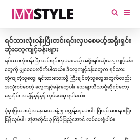
Skip
to
content
ရင်သားလုံးဝန်းပြီးတင်းရင်းလှပစေမယ့်အရိုးရှင်း
ဆုံးလေ့ကျင့်ခန်းများ
ရင်သားလုံးဝန်းပြီး တင်းရင်းလှပစေမယ့် အရိုးရှင်းဆုံးလေ့ကျင့်ခန်း
တွေကို မျှဝေပေးလိုက်ပါတယ်။ ဒီလေ့ကျင့်ခန်းတွေက ရင်သား
တွဲကျတဲ့သူတွေ၊ ရင်သားသေးလို့ ကြီးချင်တဲ့သူတွေအတွက်လည်း
အသုံးဝင်စေတဲ့ လေ့ကျင့်ခန်းတွေပါ။ သေချာသိသာဖို့ဆိုရင်တော့
နေ့တိုင်း အချိန်မှန်မှန် လုပ်ပေးမှ ရပါမယ်။
ပုံမှာပြထားတဲ့အနေအထားနဲ့ ၅ စက္ကန့်နေပေးပါ။ ပြီးရင် ခဏနားပြီး
ပြန်လုပ်ပါ။ အဲ့အတိုင်း ၃ ကြိမ်ပြည့်အောင် လုပ်ပေးရုံပါပဲ။