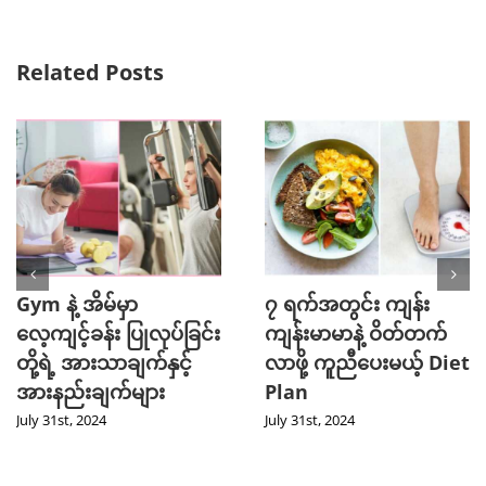
Related Posts
Gym နဲ့ အိမ်မှာ
၇ ရက်အတွင်း ကျန်း
လေ့ကျင့်ခန်း ပြုလုပ်ခြင်း
ကျန်းမာမာနဲ့ ဝိတ်တက်
တို့ရဲ့ အားသာချက်နှင့်
လာဖို့ ကူညီပေးမယ့် Diet
အားနည်းချက်များ
Plan
July 31st, 2024
July 31st, 2024