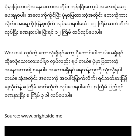
ပုံမှာပြထားတဲ့အနေအထားအတိုင်း ကုန်းပြီးတော့ပဲ အလေးနဲ့ဆော့
ပေးရမှာပါ။ အလေးကိုကိုင်ပြီး ပုံမှာပြထားတဲ့အတိုင်း ဘေးကိုကား
လိုက်၊ အရှေ့ကို ပြန်စုလိုက် လုပ်ပေးရပါမယ်။ ၁၂ ကြိမ် ဆက်တိုက်
လုပ်ပြီး ခဏနားပါ။ ပြီးရင် ၁၂ ကြိမ် ထပ်လုပ်ပေးပါ။
Workout လုပ်တဲ့ ဘောလုံးရှိရင်တော့ ပိုကောင်းပါတယ်။ မရှိရင်
ဆိုဖာခုံသေးလေးပေါ်မှာ လုပ်လည်း ရပါတယ်။ ပုံမှာပြထားတဲ့
အနေအထားနဲ့ စနေပါ။ အလေးမရှိရင် ရေသန့်ဘူးကို သုံးလို့ရပါ
တယ်။ အဲ့အတိုင်း အလေးကို အပေါ်မြှောက်လိုက်၊ ရင်ဘတ်နားပြန်
ချလိုက်နဲ့ ၈ ကြိမ် ဆက်တိုက် လုပ်ပေးရပါမယ်။ ၈ ကြိမ် ပြည့်ရင်
ခဏနားပြီး ၈ ကြိမ် ၃ ခါ လုပ်ပေးပါ။
Source: www.brightside.me