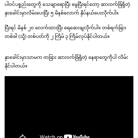
ပါဝင်ပစ္စည်းတွေကို သေချာရောပြီး မွေပြီးရင်တော့ ဆားဝက်ခြံရှိတဲ့
နှာခေါင်းမှာလိမ်းပေးပြီး ၅ မိနစ်လောက် နှိပ်နယ်ပေးလိုက်ပါ။
ပြီးရင် မိနစ် ၂၀ လေက်ထားပြီး ရေဆေးချလိုက်ပါ။ တစ်ရက်ခြား
တစ်ခါ (သို့) တစ်ပတ်ကို ၂ ကြိမ် ၃ ကြိမ်လုပ်နိုင်ပါတယ်။
နှာခေါင်းမှာသာမက တခြား ဆားဝက်ခြံရှိတဲ့ နေရာတွေကိုပါ လိမ်း
နိုင်ပါတယ်။