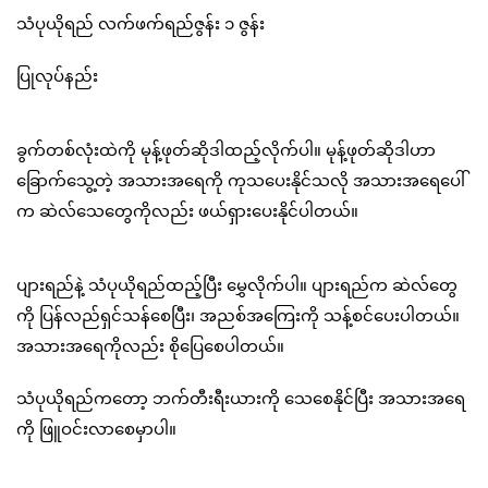
သံပုယိုရည် လက်ဖက်ရည်ဇွန်း ၁ ဇွန်း
ပြုလုပ်နည်း
ခွက်တစ်လုံးထဲကို မုန့်ဖုတ်ဆိုဒါထည့်လိုက်ပါ။ မုန့်ဖုတ်ဆိုဒါဟာ
ခြောက်သွေ့တဲ့ အသားအရေကို ကုသပေးနိုင်သလို အသားအရေပေါ်
က ဆဲလ်သေတွေကိုလည်း ဖယ်ရှားပေးနိုင်ပါတယ်။
ပျားရည်နဲ့ သံပုယိုရည်ထည့်ပြီး မွှေလိုက်ပါ။ ပျားရည်က ဆဲလ်တွေ
ကို ပြန်လည်ရှင်သန်စေပြီး၊ အညစ်အကြေးကို သန့်စင်ပေးပါတယ်။
အသားအရေကိုလည်း စိုပြေစေပါတယ်။
သံပုယိုရည်ကတော့ ဘက်တီးရီးယားကို သေစေနိုင်ပြီး အသားအရေ
ကို ဖြူဝင်းလာစေမှာပါ။