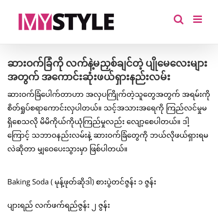
Skip
to
content
ဆားဝက်ခြံကို လက်နဲ့မညှစ်ချင်တဲ့ ပျိုမေလေးများ
အတွက် အကောင်းဆုံးဖယ်ရှားနည်းလမ်း
ဆားဝက်ခြံပေါက်တာဟာ အလှပကြိုက်တဲ့သူတွေအတွက် အရမ်းကို
စိတ်ရှုပ်စရာကောင်းလှပါတယ်။ သင့်အသားအရေကို ကြည်လင်မှုမ
ရှိစေသလို မိမိကိုယ်ကိုယုံကြည်မှုလည်း လျော့စေပါတယ်။ ဒါ့
ကြောင့် သဘာဝနည်းလမ်းနဲ့ ဆားဝက်ခြံတွေကို ဘယ်လိုဖယ်ရှားရမ
လဲဆိုတာ မျှဝေပေးသွားမှာ ဖြစ်ပါတယ်။
Baking Soda ( မုန့်ဖုတ်ဆိုဒါ) စားပွဲတင်ဇွန်း ၁ ဇွန်း
ပျားရည် လက်ဖက်ရည်ဇွန်း ၂ ဇွန်း