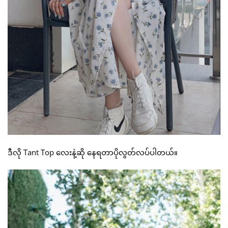
ဒီလို Tant Top လေးနဲ့ဆို နေရတာပိုလွတ်လပ်ပါတယ်။