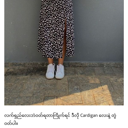
လက်ရှည်လေးဘဲဝတ်ရတာကြိုက်ရင် ဒီလို Cardigan လေးနဲ့ တွဲ
ဝတ်ပါ။