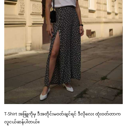
T-Shirt အဖြူကိုမှ ဒီအတိုင်းမဝတ်ချင်ရင် ဒီလိုလေး ထုံးဝတ်တာက
လူငယ်ဆန်ပါတယ်။