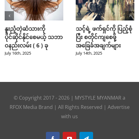
Mini Jeans Skirt ကို စ
Golf အားကစား
တိုင်ကျကျဝတ်လို့ရစေ
ကြိုက်နှစ်သက်သူတို့
မယ့် Styling Tips များ
အတွက် ဖက်ရှင် Tips
များ
September 28th, 2024
July 31st, 2024
© Copyright 2017 -
2026
|
MYSTYLE MYANMAR
a
RFOX Media
Brand | All Rights Reserved |
Advertise
with us