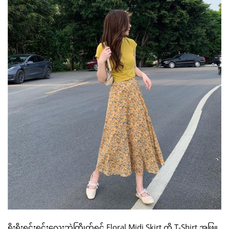
ရိုးရိုးရှင်းရှင်းလေးဘဲကြိုက်ရင် Floral Midi Skirt ကို T-Shirt အဖြူ