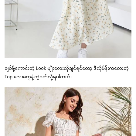
ချစ်ဖို့ကောင်းတဲ့ Look မျိုးလေးလိုချင်ရင်တော့ ဒီလိုမိန်းကလေးတဲ့
Top လေးတွေနဲ့တွဲဝတ်လို့ရပါတယ်။