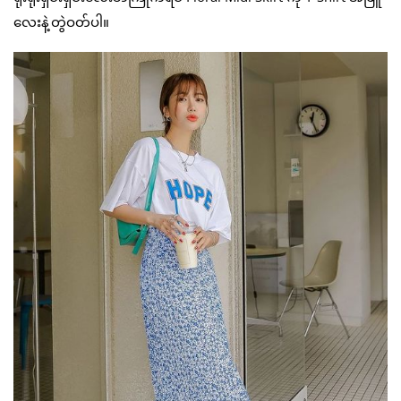
လေးနဲ့တွဲဝတ်ပါ။