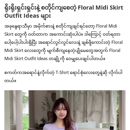
ရိုးရိုးရှင်းရှင်းနဲ့ စတိုင်ကျစေတဲ့ Floral Midi Skirt
Outfit Ideas များ
အခုနွေရာသီမှာ အမိုက်စားနဲ့ စတိုင်ကျချင်ရင်တော့ Floral Midi
Skirt တွေကို ၀တ်တာက အကောင်းဆုံးပါပဲ။ ဒါကြောင့် ဝတ်ရတာ
ပေါ့ပေါ့ပါးပါးရှိပြီး အရောင်လွင်လွင်လေးနဲ့ ချစ်ဖို့ကောင်းတဲ့ Floral
Midi Skirt လေးတွေကို မျက်စိကျနေတဲ့ပျိုမေတွေအတွက် Floral
Midi Skirt Outfit Ideas တချို့ကို ဝေမျှပေးချင်ပါတယ်။
စကတ်ကအရောင်နဲ့လိုက်တဲ့ T-Shirt ရောင်စုံလေးတွေနဲ့ဆို လိုက်ပါ
တယ်။