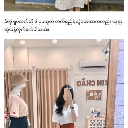
ဒီလို ရှပ်လက်တို ဒါမှမဟုတ် လက်ရှည်နဲ့တွဲဝတ်တာကလည်း နေရာ
တိုင်းနဲ့လိုက်ဖက်ပါတယ်။