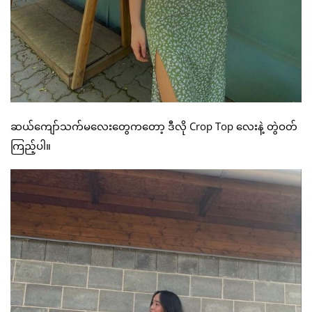
ဆယ်ကျော်သက်မလေးတွေကတော့ ဒီလို Crop Top လေးနဲ့ တွဲဝတ်
ကြည့်ပါ။