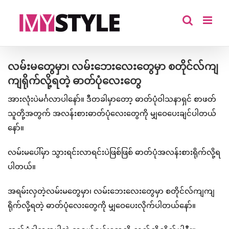
Skip
to
content
လမ်းမတွေမှာ၊ လမ်းဘေးလေးတွေမှာ စတိုင်လ်ကျ
ကျရိုက်လို့ရတဲ့ ဓာတ်ပုံလေးတွေ
အားလုံးပဲမင်္ဂလာပါနော်။ ဒီတခါမှာတော့ ဓာတ်ပုံဝါသနာရှင် စာဖတ်
သူတို့အတွက် အလန်းစားဓာတ်ပုံလေးတွေကို မျှဝေပေးချင်ပါတယ်
နော်။
လမ်းမပေါ်မှာ သွားရင်းလာရင်းပဲဖြစ်ဖြစ် ဓာတ်ပုံအလန်းစားရိုက်လို့ရ
ပါတယ်။
အရမ်းလှတဲ့လမ်းမတွေမှာ၊ လမ်းဘေးလေးတွေမှာ စတိုင်လ်ကျကျ
ရိုက်လို့ရတဲ့ ဓာတ်ပုံလေးတွေကို မျှဝေပေးလိုက်ပါတယ်နော်။