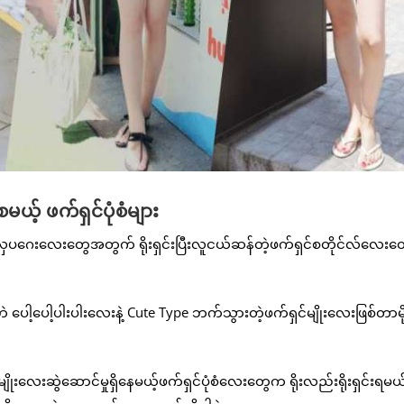
ေမယ့် ဖက်ရှင်ပုံစံများ
လှပဂေးလေးတွေအတွက် ရိုးရှင်းပြီးလူငယ်ဆန်တဲ့ဖက်ရှင်စတိုင်လ်လေးတွ
ေါ့ပေါ့ပါးပါးလေးနဲ့ Cute Type ဘက်သွားတဲ့ဖက်ရှင်မျိုးလေးဖြစ်တာမို့လ
းဆွဲဆောင်မှုရှိနေမယ့်ဖက်ရှင်ပုံစံလေးတွေက ရိုးလည်းရိုးရှင်းရမယ်