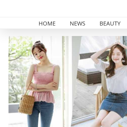
Skip
to
content
HOME
NEWS
BEAUTY
View
Larger
Image