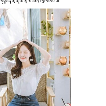
းကိုရှာနေတဲ့သူအတွက်တော့ ကွက်တိပါပဲ။