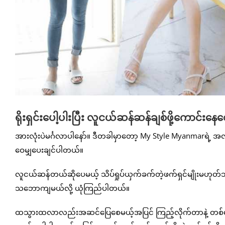
ရိုးရှင်းပေါ့ပါးပြီး လူငယ်ဆန်ဆန်ချစ်ဖို့ကောင်းနေစ
အားလုံးပဲမင်္ဂလာပါနော်။ ဒီတခါမှာတော့ My Style Myanmarရဲ့ အ
ဝေမျှပေးချင်ပါတယ်။
လူငယ်ဆန်တယ်ဆိုပေမယ့် သိပ်ရှုပ်ယှက်ခက်တဲ့ဖက်ရှင်မျိုးမဟုတ်ဘဲ ပ
သဘောကျမယ်လို့ ယုံကြည်ပါတယ်။
ထသွားထလာလည်းအဆင်ပြေစေမယ့်အပြင် ကြည့်လိုက်တာနဲ့ တစ်မျိုးလေ