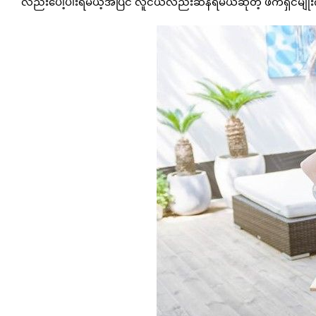
လည်းပေါ့ပါးရမယ့်အပြင် လူငယ်လည်းဆန်ရမယ်ဆိုတဲ့ ဖက်ရှင်မျို