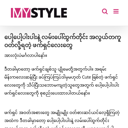
Skip
to
content
ပေါ့ပေါ့ပါးပါးနဲ့ လမ်းပေါ်ထွက်တိုင်း အလွယ်တကူ
ဝတ်လို့ရတဲ့ ဖက်ရှင်လေးတွေ
အားလုံးပဲမင်္ဂလာပါနော်။
ဒီတခါမှာတော့ ဖက်ရှင်ချစ်သူ ပျိုမေတို့အတွက်ပါ။ အရမ်း
မိန်းကလေးဆန်ပြီး ခပ်ကြပ်ကြပ်ဒါမှမဟုတ် Cute ဖြစ်တဲ့ ဖက်ရှင်
လေးတွေကို သိပ်ပြီးသဘောမကျတဲ့သူတွေအတွက် ပေါ့ပေါ့ပါးပါး
ဖက်ရှင်လေးတွေကို စုစည်းပေးထားပါတယ်နော်။
ဖက်ရှင် အဝတ်အစားတွေ အမျိုးမျိုး ဝတ်စားဆင်ယင်လေ့ရှိကြတဲ့
အထဲက ဒီတခါမှာတော့ ပေါ့ပေါ့ပါးပါးနဲ့ လမ်းပေါ်ထွက်တိုင်း