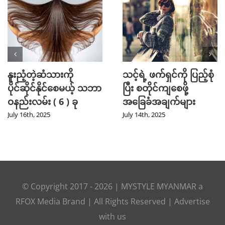
နူးညံ့တဲ့ဆံသားကို
သင့်ရဲ့ ဖက်ရှင်ကို ပြည့်စုံ
ပိုင်ဆိုင်နိုင်စေမယ့် သဘာ
ပြီး စတိုင်ကျစေဖို့
ဝနည်းလမ်း ( 6 ) ခု
အခြေခံအချက်များ
July 16th, 2025
July 14th, 2025
© Copyright 2017 -
2026
|
MYSTYLE MYANMAR
a
RFOX Media
Brand | All Rights Reserved |
Advertise
with us