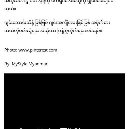
အလွယ်တကူ ဝတ်လို့ရတဲ့ ဖက်ရှင်လေးတွေကို မျှဝေပေးချင်ပါ
တယ်။
ဂျင်းဘောင်းဘီနဲ့ဖြစ်ဖြစ် ဂျင်းအင်္ကျီလေးဖြစ်ဖြစ် အမိုက်စား
ဘယ်လိုဝတ်လို့ရသလဲဆိုတာ ကြည့်လိုက်ရအောင်နော်။
Photo: www.pinterest.com
By: MyStyle Myanmar