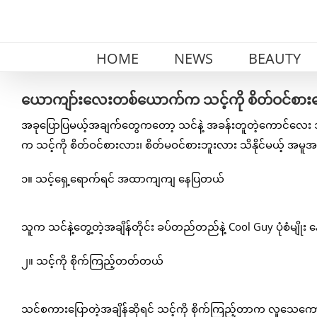
Skip
to
content
HOME
NEWS
BEAUTY
ယောကျာ်းလေးတစ်ယောက်က သင့်ကို စိတ်ဝင်စားန
အခုပြောပြမယ့်အချက်တွေကတော့ သင်နဲ့ အခန်းတူတဲ့ကောင်လေး 
က သင့်ကို စိတ်ဝင်စားလား၊ စိတ်မဝင်စားဘူးလား သိနိုင်မယ့် အမ
၁။ သင့်ရှေ့ရောက်ရင် အထာကျကျ နေပြတယ်
သူက သင်နဲ့တွေ့တဲ့အချိန်တိုင်း ခပ်တည်တည်နဲ့ Cool Guy ပုံစံမျိ
၂။ သင့်ကို စိုက်ကြည့်တတ်တယ်
သင်စကားပြောတဲ့အချိန်ဆိုရင် သင့်ကို စိုက်ကြည့်တာက လူသေကောင