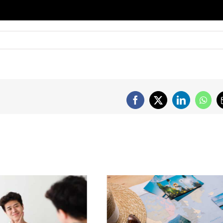
Facebook
X
LinkedIn
What