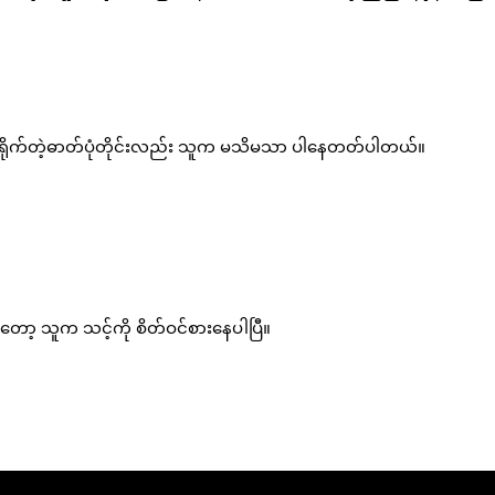
င်ရိုက်တဲ့ဓာတ်ပုံတိုင်းလည်း သူက မသိမသာ ပါနေတတ်ပါတယ်။
ာ့ သူက သင့်ကို စိတ်ဝင်စားနေပါပြီ။