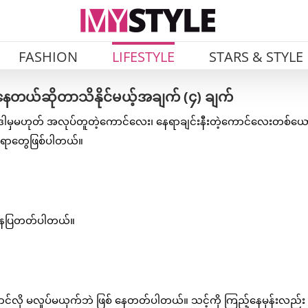
FASHION
LIFESTYLE
STARS & STYLE
ေတယ်ဆိုတာသိနိုင်မယ့်အချက် (၄) ချက်
ဒါမှမဟုတ် အလုပ်တူတဲ့ကောင်လေး၊ နေရာချင်းနီးတဲ့ကောင်လေးတစ်ယ
ူအရာတွေဖြစ်ပါတယ်။
ုး နေပြတတ်ပါတယ်။
်လို မလှုပ်မယှက်ဘဲ ဖြစ် နေတတ်ပါတယ်။ သင့်ကို ကြည့်နေမှန်းလည်း သ