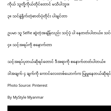
ကိုယ် သူတို့ကိုယ်တိုင်တောင် မသိပါဘူး။
၃။ သင်နဲ့ရိုက်တဲ့ဓာတ်ပုံတိုင်း ပါချင်တာ
ဥပမာ သူ Selfie ဆွဲတဲ့အချိန်လည်း သင့်ပုံ ပါ နေတတ်ပါတယ်။ သ
၄။ သင့်အရပ်ကို စနောက်တာ
သင့်အရပ်ပုတယ်ဆိုရင်တောင် ဒီအရာကို စနောက်တတ်ပါတယ်။
ဒါအချက် ၄ ချက်ကို ကောင်လေးတစ်ယောက်က ပြုမူနေတယ်ဆိုရင်တေ
Photo Source: Pinterest
By MyStyle Myanmar