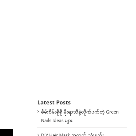
Latest Posts
စိမ်းစိမ်းစိုစို မိုးရာသီနဲ့လိုက်ဖက်တဲ့ Green
Nails Ideas များ
DIY Hair Mask အတွက် သုံးနည်း