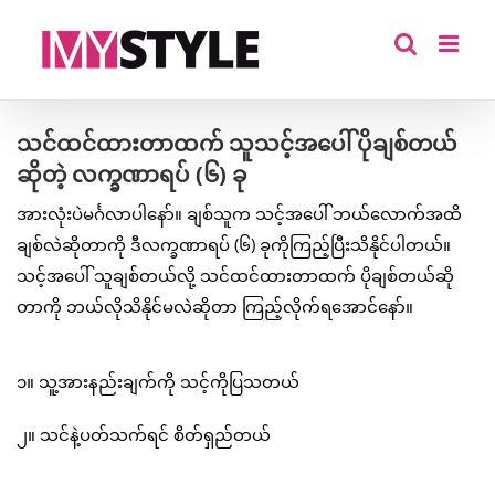
Skip
to
content
သင်ထင်ထားတာထက် သူသင့်အပေါ် ပိုချစ်တယ်
ဆိုတဲ့ လက္ခဏာရပ် (၆) ခု
အားလုံးပဲမင်္ဂလာပါနော်။ ချစ်သူက သင့်အပေါ် ဘယ်လောက်အထိ
ချစ်လဲဆိုတာကို ဒီလက္ခဏာရပ် (၆) ခုကိုကြည့်ပြီးသိနိုင်ပါတယ်။
သင့်အပေါ် သူချစ်တယ်လို့ သင်ထင်ထားတာထက် ပိုချစ်တယ်ဆို
တာကို ဘယ်လိုသိနိုင်မလဲဆိုတာ ကြည့်လိုက်ရအောင်နော်။
၁။ သူ့အားနည်းချက်ကို သင့်ကိုပြသတယ်
၂။ သင်နဲ့ပတ်သက်ရင် စိတ်ရှည်တယ်