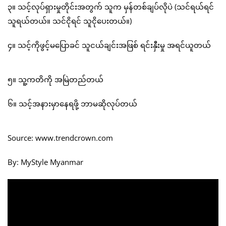
၃။ သင့်လုပ်ရှားမှုတိုင်းအတွက် သူက မှန်တစ်ချပ်လိုပဲ (သင်ရယ်ရင်
သူရယ်တယ်။ သင်ငိုရင် သူငိုပေးတယ်။)
၄။ သင့်ကိုဖွင့်မပြောခင် သူငယ်ချင်းအဖြစ် ရင်းနှီးမှု အရင်ယူတယ်
၅။ သူ့ကတိကို အမြဲတည်တယ်
၆။ သင့်အနားမှာနေရဖို့ ဘာမဆိုလုပ်တယ်
Source: www.trendcrown.com
By: MyStyle Myanmar