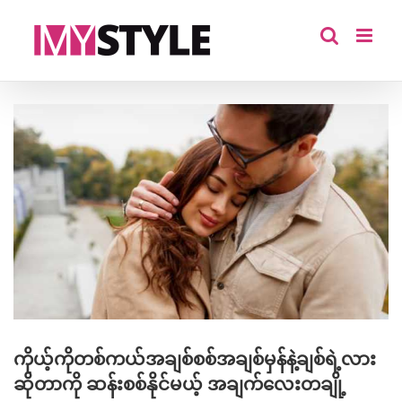
Skip
to
content
View
Larger
Image
ကိုယ့်ကိုတစ်ကယ်အချစ်စစ်အချစ်မှန်နဲ့ချစ်ရဲ့လား
ဆိုတာကို ဆန်းစစ်နိုင်မယ့် အချက်လေးတချို့