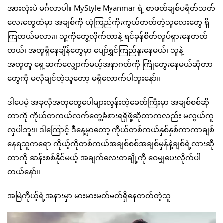
အားလုံးပဲ မင်္ဂလာပါ။ MyStyle Myanmar ရဲ့ စာဖတ်ချစ်ပရိတ်သတ်
လေးတွေထဲမှာ အချစ်ကို ယုံကြည်ကိုးကွယ်တတ်တဲ့သူလေးတွေ ရှိ
ကြတယ်မလား။ သူ့ကိုတွေ့လိုက်တာနဲ့ ရင်ခုန်စိတ်လှုပ်ရှားနေတတ်
တယ်၊ အတူရှိနေချိန်တွေမှာ ပျော်ရွှင်ကြည်နူးနေမယ်၊ သူနဲ့
အတူတူ ရှေ့ဆက်လျှောက်မယ့်အနာဂတ်ကို ကြိုတွေးနေမယ်ဆိုတာ
တွေကို မလိုချင်တဲ့သူတော့ မရှိလောက်ပါဘူးနော်။
ဒါပေမဲ့ အခုလိုအတုတွေပေါများလွန်းတဲ့ခေတ်ကြီးမှာ အချစ်စစ်ဆို
တာကို ကိုယ်တကယ်လက်တွေ့ခံစားရရှိဖို့ဆိုတာကလည်း မလွယ်ကူ
လှပါဘူး။ ဒါကြောင့် ဒီနေ့မှာတော့ ကိုယ်တစ်ကယ်နှစ်နှစ်ကာကာချစ်
နေရသူကရော ကိုယ့်ကိုတစ်ကယ်အချစ်စစ်အချစ်မှန်နဲ့ချစ်ရဲ့လားဆို
တာကို ဆန်းစစ်နိုင်မယ့် အချက်လေးတချို့ကို ဝေမျှပေးလိုက်ပါ
တယ်နော်။
အမြဲကိုယ့်ရဲ့အနားမှာ မားမားမတ်မတ်ရှိနေတတ်တဲ့သူ