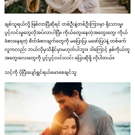
ချစ်သူရယ်လို့ ဖြစ်လာပြီဆိုရင် တစ်ဦးနဲ့တစ်ဦးကြားမှာ ရိုးသားမှု၊
ပွင့်လင်းမှုတွေလိုအပ်လာပါပြီ။ ကိုယ်တွေးနေတဲ့အတွေးတွေ၊ ကိုယ်
ခံစားနေရတဲ့ စိတ်ခံစားချက်တွေကို မပြောပြ၊ မဖော်ပြပဲနဲ့ တစ်ဖက်
လူကလည်း ဘယ်လိုမှသိနိုင်မှာမဟုတ်ပါဘူး။ ဒါကြောင့် နှစ်ကိုယ်တူ
အတွေးလေးတွေကို ပွင့်ပွင့်လင်းလင်း ပြောဆိုဖို့ လိုပါတယ်။
သင့်ကို ပိုပြီးပျော်ရွှင်ရယ်မောစေချင်သူ