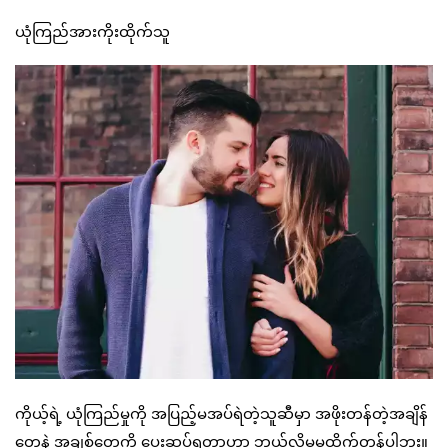
ယုံကြည်အားကိုးထိုက်သူ
ကိုယ့်ရဲ့ ယုံကြည်မှုကို အပြည့်မအပ်ရဲတဲ့သူဆီမှာ အဖိုးတန်တဲ့အချိန်
တွေနဲ့ အချစ်တွေကို ပေးဆပ်ရတာဟာ ဘယ်လိုမှမထိုက်တန်ပါဘူး။