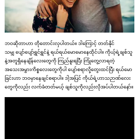
ဘဝဆိုတာဟာ တိုတောင်းလှပါတယ်။ ဒါကြောင့် တတ်နိုင်
သမျှ ပျော်ပျော်ရွှင်ရွှင်နဲ့ ရယ်ရယ်မောမောနေထိုင်ပါ။ ကိုယ့်ရဲ့ချစ်သူ
နဲ့အတူရှိနေချိန်လေးတွေကို ကြည်နူးရပြီး ကြုံတွေ့လာရတဲ့
အသေးအမွှားကိစ္စလေးတွေကိုပါ ပျော်စရာလို့တွေးထင်ပြီး ရယ်မော
ခြင်းဟာ ဘဝမှာနေချင်စရာပါ။ ဒါ့အပြင် ကိုယ်ရဲ့ဟာသဉာဏ်လေး
တွေကိုလည်း လက်ခံတတ်မယ့် ချစ်သူကိုလည်းလိုအပ်ပါတယ်နော်။