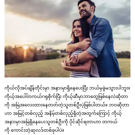
ကိုယ်လိုအပ်ချိန်တိုင်းမှာ အနားမှာရှိနေပေးပြီး ဘယ်မှခွဲမသွားပါဘူး။
ကိုယ့်အပေါ်တကယ်ဂရုစိုက်ပြီး ကိုယ့်ဆီမှာဘာတွေဖြစ်နေလဲဆိုတာ
ကို အမြဲအလေးထားနေတတ်တဲ့သူတစ်ဦးပဲ့ဖြစ်ပါတယ်။ ဘဝဆိုတာ
ဟာ အမြင့်တစ်လှည့် အနိမ့်တစ်လှည့်ရှိတဲ့အတွက်ကြောင့် ကိုယ့်
အနားမှာအမြဲရှိနေပေးသူတစ်ဦးကို ပိုင်ဆိုင်ရတာဟာ တကယ်
ကို ကောင်းတဲ့ဆုလဒ်တစ်ခုပါပဲ။