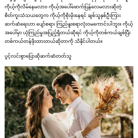
ကိုယ့်ကိုလိမ်နေမလား၊ ကိုယ့်အပေါ်ဖောက်ပြန်လေမလားဆိုတဲ့
စိတ်ကူးသံသယတွေက ကိုယ့်ကိုစိုးမိုးနေရင် ချစ်သူနှစ်ဦးကြား
ဆက်ဆံရေးဟာ ပျော်စရာ၊ ကြည်နူးစရာလုံးဝမကောင်းပါဘူး။ ကိုယ့်
အပေါ်မှာ ယုံကြည်မှုအပြည့်ရှိတယ်ဆိုရင် ကိုယ့်ကိုတစ်ကယ်ချစ်ပြီး
တစ်ကယ်တန်ဖိုးထားတယ်ဆိုတာကို သိနိုင်ပါတယ်။
ပွင့်လင်းစွာပြောဆိုဆက်ဆံတတ်သူ