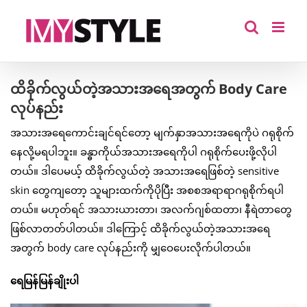
Skip
to
content
ထိခိုက်လွယ်တဲ့အသားအရေအတွက် Body Care
လုပ်နည်း
အသားအရေကောင်းချင်ရင်တော့ မျက်နှာအသားအရေကိုပဲ ဂရုစိုက်
နေလို့မရပါဘူး။ ခန္ဓာကိုယ်အသားအရေကိုပါ ဂရုစိုက်ပေးဖို့လိုပါ
တယ်။ ဒါပေမယ့် ထိခိုက်လွယ်တဲ့ အသားအရေဖြစ်တဲ့ sensitive
skin တွေကျတော့ သူများထက်ကိုပိုပြီး အစစအရာရာဂရုစိုက်ရပါ
တယ်။ မဟုတ်ရင် အသားယားတာ၊ အလက်ဂျစ်ထတာ၊ နီရဲတာတွေ
ဖြစ်လာတတ်ပါတယ်။ ဒါကြောင့် ထိခိုက်လွယ်တဲ့အသားအရေ
အတွက် body care လုပ်နည်းကို မျှဝေပေးလိုက်ပါတယ်။
ရေမြန်မြန်ချိုးပါ