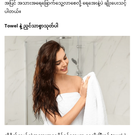
အပြင် အသားအရေခြောက်သွေ့လာစေလို့ ရေအေးနဲ့ပဲ ချိုးပေးသင့်
ပါတယ်။
Towel နဲ့ ညှင်သာစွာသုတ်ပါ