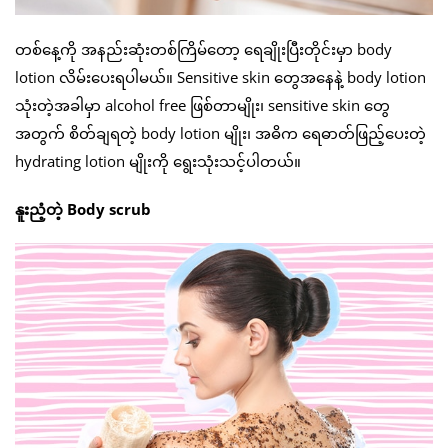
တစ်နေ့ကို အနည်းဆုံးတစ်ကြိမ်တော့ ရေချိုးပြီးတိုင်းမှာ body
lotion လိမ်းပေးရပါမယ်။ Sensitive skin တွေအနေနဲ့ body lotion
သုံးတဲ့အခါမှာ alcohol free ဖြစ်တာမျိုး၊ sensitive skin တွေ
အတွက် စိတ်ချရတဲ့ body lotion မျိုး၊ အဓိက ရေဓာတ်ဖြည့်ပေးတဲ့
hydrating lotion မျိုးကို ရွေးသုံးသင့်ပါတယ်။
နူးညံ့တဲ့ Body scrub