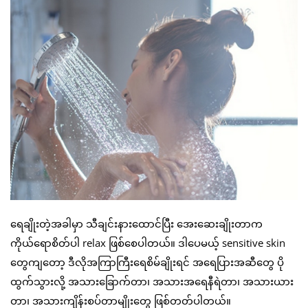
ရေချိုးတဲ့အခါမှာ သီချင်းနားထောင်ပြီး အေးဆေးချိုးတာက
ကိုယ်ရောစိတ်ပါ relax ဖြစ်စေပါတယ်။ ဒါပေမယ့် sensitive skin
တွေကျတော့ ဒီလိုအကြာကြီးရေစိမ်ချိုးရင် အရေပြားအဆီတွေ ပို
ထွက်သွားလို့ အသားခြောက်တာ၊ အသားအရေနီရဲတာ၊ အသားယား
တာ၊ အသားကျိန်းစပ်တာမျိုးတွေ ဖြစ်တတ်ပါတယ်။