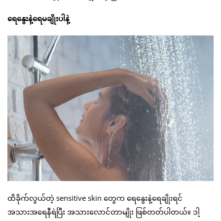
ရေနွေးနဲ့ရေမချိုးပါနဲ့
ထိခိုက်လွယ်တဲ့ sensitive skin တွေက ရေနွေးနဲ့ရေချိုးရင်
အသားအရေနီရဲပြီး အသားလောင်တာမျိုး ဖြစ်တတ်ပါတယ်။ ဒါ့