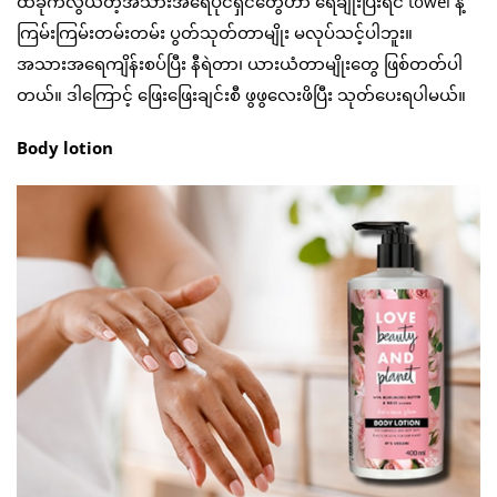
ထိခိုက်လွယ်တဲ့အသားအရေပိုင်ရှင်တွေဟာ ရေချိုးပြီးရင် towel နဲ့
ကြမ်းကြမ်းတမ်းတမ်း ပွတ်သုတ်တာမျိုး မလုပ်သင့်ပါဘူး။
အသားအရေကျိန်းစပ်ပြီး နီရဲတာ၊ ယားယံတာမျိုးတွေ ဖြစ်တတ်ပါ
တယ်။ ဒါကြောင့် ဖြေးဖြေးချင်းစီ ဖွဖွလေးဖိပြီး သုတ်ပေးရပါမယ်။
Body lotion