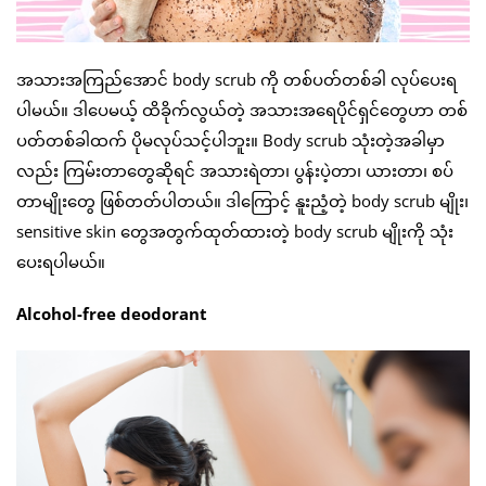
အသားအကြည်အောင် body scrub ကို တစ်ပတ်တစ်ခါ လုပ်ပေးရ
ပါမယ်။ ဒါပေမယ့် ထိခိုက်လွယ်တဲ့ အသားအရေပိုင်ရှင်တွေဟာ တစ်
ပတ်တစ်ခါထက် ပိုမလုပ်သင့်ပါဘူး။ Body scrub သုံးတဲ့အခါမှာ
လည်း ကြမ်းတာတွေဆိုရင် အသားရဲတာ၊ ပွန်းပဲ့တာ၊ ယားတာ၊ စပ်
တာမျိုးတွေ ဖြစ်တတ်ပါတယ်။ ဒါကြောင့် နူးညံ့တဲ့ body scrub မျိုး၊
sensitive skin တွေအတွက်ထုတ်ထားတဲ့ body scrub မျိုးကို သုံး
ပေးရပါမယ်။
Alcohol-free deodorant