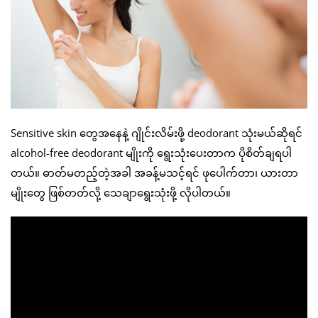
Sensitive skin တွေအနေနဲ့ ဂျိုင်းလိမ်းဖို့ deodorant သုံးမယ်ဆိုရင်
alcohol-free deodorant မျိုးကို ရွေးသုံးပေးတာက ပိုစိတ်ချရပါ
တယ်။ ဓာတ်မတည့်တဲ့အခါ အခန့်မသင့်ရင် ဖုပေါက်တာ၊ ယားတာ
မျိုးတွေ ဖြစ်တတ်လို့ သေချာရွေးသုံးဖို့ လိုပါတယ်။