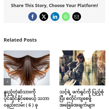
Share This Story, Choose Your Platform!
Facebook
X
LinkedIn
WhatsApp
Email
Related Posts
်စုံ
Mini Jeans Skirt ကို စ
Golf အားကစား
တိုင်ကျကျဝတ်လို့ရစေ
ကြိုက်နှစ်သက်သူတို
မယ့် Styling Tips များ
အတွက် ဖက်ရှင် Ti