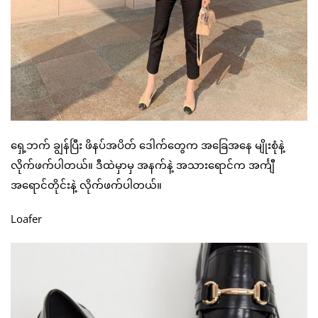
ရှေ့ဘက် ချွန်ပြီး ဖိနပ်အပိတ် ဒေါက်တွေက အခြေအနေ မျိုးစုံနဲ့
လိုက်ဖက်ပါတယ်။ ဒီထဲမှာမှ အနက်နဲ့ အသားရောင်က အင်္ကျီ
အရောင်တိုင်းနဲ့ လိုက်ဖက်ပါတယ်။
Loafer