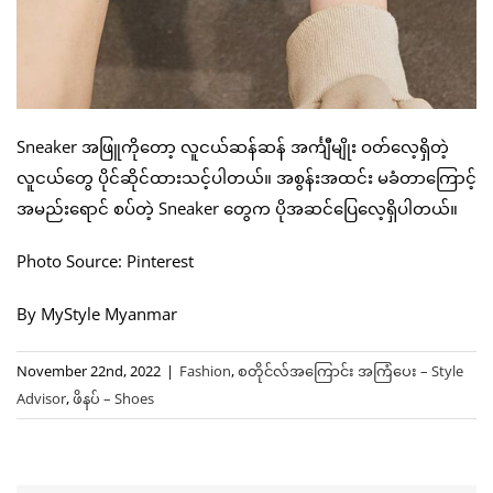
Sneaker အဖြူကိုတော့ လူငယ်ဆန်ဆန် အင်္ကျီမျိုး ဝတ်လေ့ရှိတဲ့
လူငယ်တွေ ပိုင်ဆိုင်ထားသင့်ပါတယ်။ အစွန်းအထင်း မခံတာကြောင့်
အမည်းရောင် စပ်တဲ့ Sneaker တွေက ပိုအဆင်ပြေလေ့ရှိပါတယ်။
Photo Source: Pinterest
By MyStyle Myanmar
November 22nd, 2022
|
Fashion
,
စတိုင်လ်အကြောင်း အကြံပေး – Style
Advisor
,
ဖိနပ် – Shoes