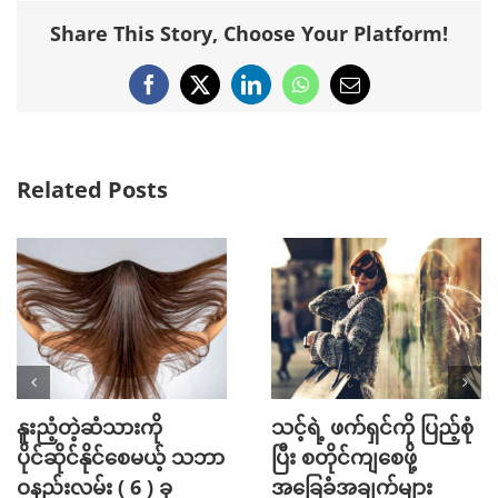
Share This Story, Choose Your Platform!
Facebook
X
LinkedIn
WhatsApp
Email
Related Posts
Mini Jeans Skirt ကို စ
Golf အားကစား
တိုင်ကျကျဝတ်လို့ရစေ
ကြိုက်နှစ်သက်သူတို့
မယ့် Styling Tips များ
အတွက် ဖက်ရှင် Tips