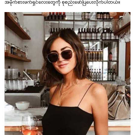
အမိုက်စားဖက်ရှင်လေးတွေကို စုစည်းဖော်ပြပေးလိုက်ပါတယ်။