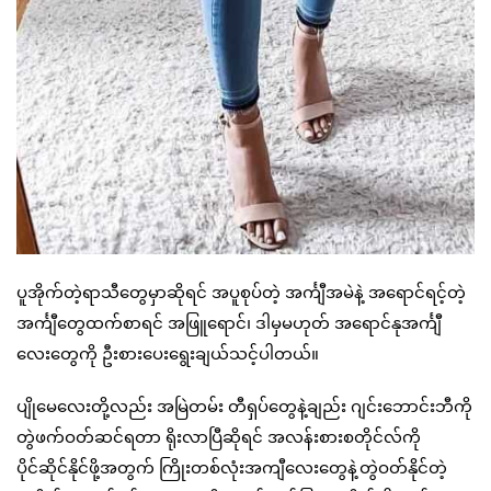
ပူအိုက်တဲ့ရာသီတွေမှာဆိုရင် အပူစုပ်တဲ့ အင်္ကျီအမဲနဲ့ အရောင်ရင့်တဲ့
အင်္ကျီတွေထက်စာရင် အဖြူရောင်၊ ဒါမှမဟုတ် အရောင်နုအင်္ကျီ
လေးတွေကို ဦးစားပေးရွေးချယ်သင့်ပါတယ်။
ပျိုမေလေးတို့လည်း အမြဲတမ်း တီရှပ်တွေနဲ့ချည်း ဂျင်းဘောင်းဘီကို
တွဲဖက်ဝတ်ဆင်ရတာ ရိုးလာပြီဆိုရင် အလန်းစားစတိုင်လ်ကို
ပိုင်ဆိုင်နိုင်ဖို့အတွက် ကြိုးတစ်လုံးအကျီလေးတွေနဲ့တွဲဝတ်နိုင်တဲ့