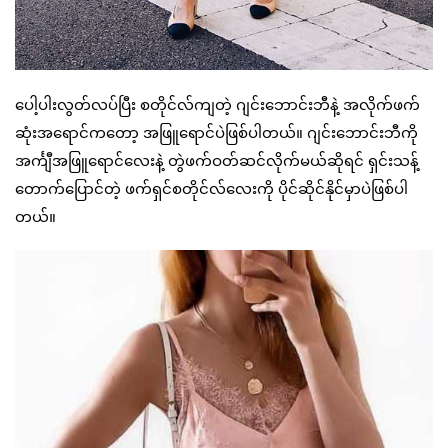
ပေါ့ပါးလွတ်လပ်ပြီး စတိုင်လ်ကျတဲ့ ဂျင်းဘောင်းဘီနဲ့ အလိုက်ဖက်
ဆုံးအရောင်ကတော့ အဖြူရောင်ပဲဖြစ်ပါတယ်။ ဂျင်းဘောင်းဘီကို
အင်္ကျီအဖြူရောင်လေးနဲ့ တွဲဖက်ဝတ်ဆင်လိုက်မယ်ဆိုရင် ရှင်းသန့်
တောက်ပြောင်တဲ့ ဖက်ရှင်စတိုင်လ်လေးကို ပိုင်ဆိုင်နိုင်မှာပဲဖြစ်ပါ
တယ်။