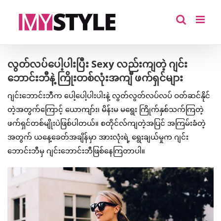
Skip
to
content
လွတ်လပ်ပေါ့ပါးပြီး Sexy လည်းကျတဲ့ ဂျင်း
ဘောင်းဘီနဲ့ ကြိုးတစ်လုံးအကျီ ဖက်ရှင်များ
ဂျင်းဘောင်းဘီက ပေါ့ပေါ့ပါးပါးနဲ့ လွတ်လွတ်လပ်လပ် ဝတ်ဆင်နိုင်
တဲ့အတွက်ကြောင့် ယောကျာ်း၊ မိန်းမ မရွေး ကြိုက်နှစ်သက်ကြတဲ့
ဖက်ရှင်တစ်မျိုးပဲဖြစ်ပါတယ်။ စတိုင်လ်ကျတဲ့အပြင် အကြမ်းခံတဲ့
အတွက် ယနေ့ခေတ်အချိန်မှာ အားလုံးရဲ့ ရွေးချယ်မှုက ဂျင်း
ဘောင်းဘီမှ ဂျင်းဘောင်းဘီဖြစ်နေကြတာပါ။