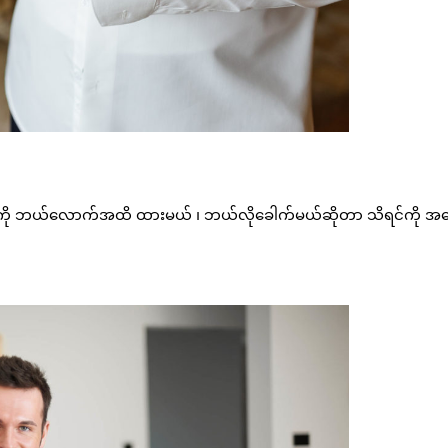
လက်ကို ဘယ်လောက်အထိ ထားမယ် ၊ ဘယ်လိုခေါက်မယ်ဆိုတာ သိရင်ကို အ