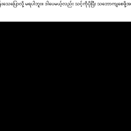
ျိန်းသေပြောလို့ မရပါဘူး။ ဒါပေမယ့်လည်း သင့်ကိုပိုပြီး သဘောကျစေဖို့