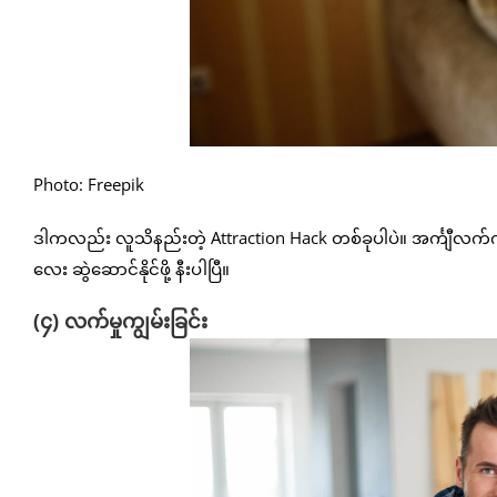
Photo: Freepik
ဒါကလည်း လူသိနည်းတဲ့ Attraction Hack တစ်ခုပါပဲ။ အင်္ကျီ
လေး ဆွဲဆောင်နိုင်ဖို့ နီးပါပြီ။
(၄) လက်မှုကျွမ်းခြင်း