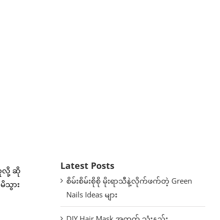
Latest Posts
ု့ ဆို
စိမ်းစိမ်းစိုစို မိုးရာသီနဲ့လိုက်ဖက်တဲ့ Green
မိသွား
Nails Ideas များ
DIY Hair Mask အတွက် သုံးနည်း