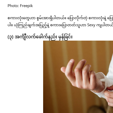
Photo: Freepik
စကားလုံးတွေဟာ စွမ်းအားရှိပါတယ်။ ပြောလိုက်တဲ့ စကားလုံးနဲ့ ပြောပြ
ပါ။ ယုံကြည်ချက်အပြည့်နဲ့ စကားပြောတတ်သူဟာ Sexy ကျပါတယ
(၃) အင်္ကျီလက်ခေါက်နည်း မှန်ခြင်း