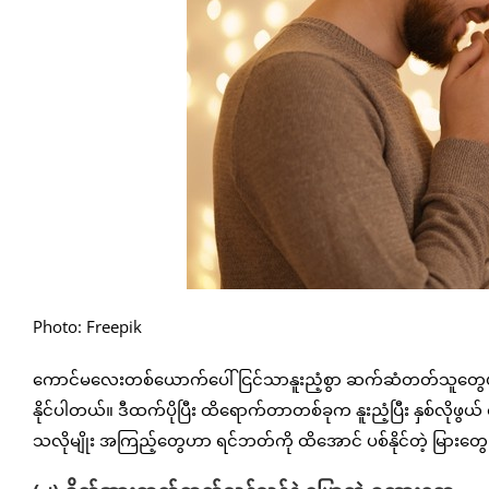
Photo: Freepik
ကောင်မလေးတစ်ယောက်ပေါ် ငြင်သာနူးညံ့စွာ ဆက်ဆံတတ်သူတွေဟာ မိန
နိုင်ပါတယ်။ ဒီထက်ပိုပြီး ထိရောက်တာတစ်ခုက နူးညံ့ပြီး နှစ်လိ
သလိုမျိုး အကြည့်တွေဟာ ရင်ဘတ်ကို ထိအောင် ပစ်နိုင်တဲ့ မြားတွေ 