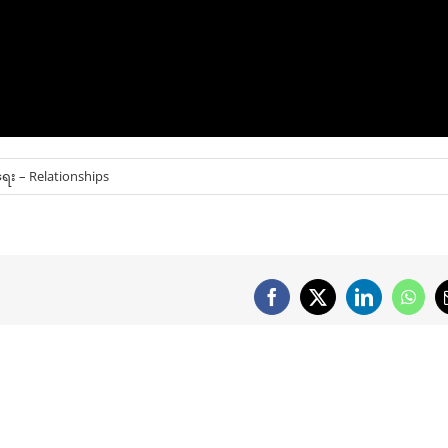
း – Relationships
Facebook
X
LinkedIn
What