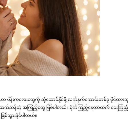
်းကလေးတွေကို ဆွဲဆောင်နိုင်ဖို့ လက်နက်ကောင်းတစ်ခု ပိုင်ထားသူလိ
ုဖွယ် ထက်သန်တဲ့ အကြည့်တွေ ဖြစ်ပါတယ်။ စိုက်ကြည့်နေတာထက် ငေးကြည့်
ဖြစ်သွားနိုင်ပါတယ်။