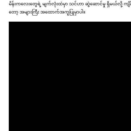
မိန်းကလေးတွေရဲ့ မျက်လုံးထဲမှာ သင်ဟာ ဆွဲဆောင်မှု ရှိမယ်လို့ က
တော့ အများကြီး အထောက်အကူပြုမှာပါ။