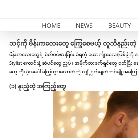
Skip
to
content
HOME
NEWS
BEAUTY
သင့်ကို မိန်းကလေးတွေ ကြွေစေမယ့် လူသိနည်းတဲ့ 
မိန်းကလေးတွေရဲ့ စိတ်ဝင်စားခြင်း ခံရတဲ့ ယောင်္ကျားလေးဖြစ်ဖို့ကို 
Stylist ကောင်းနဲ့ ဆံပင်တွေ ညှပ် ၊ အမိုက်စားဖက်ရှင်တွေ ဝတ်ပြ
တွေ ကိုယ့်အပေါ် ကြွေသွားလောက်တဲ့ လျှို့ဝှက်ချက်တစ်ချို့အကြော
(၁) နူးညံ့တဲ့ အကြည့်တွေ