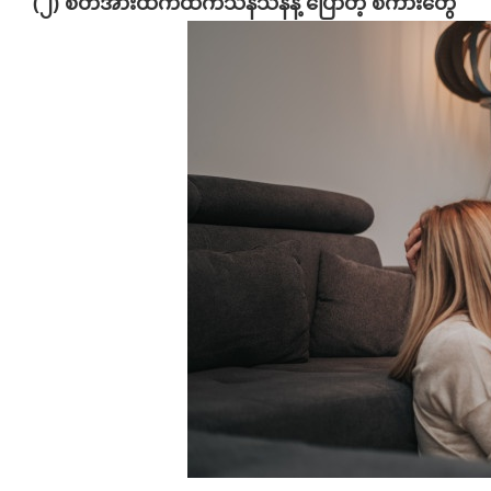
(၂) စိတ်အားထက်ထက်သန်သန်နဲ့ ပြောတဲ့ စကားတွေ