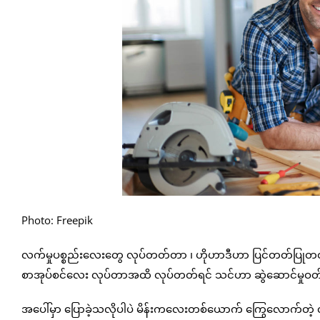
Photo: Freepik
လက်မှုပစ္စည်းလေးတွေ လုပ်တတ်တာ ၊ ဟိုဟာဒီဟာ ပြင်တတ်ပြ
စာအုပ်စင်လေး လုပ်တာအထိ လုပ်တတ်ရင် သင်ဟာ ဆွဲဆောင်မှုဝတ်ရုံ
အပေါ်မှာ ပြောခဲ့သလိုပါပဲ မိန်းကလေးတစ်ယောက် ကြွေလောက်တဲ့ လ