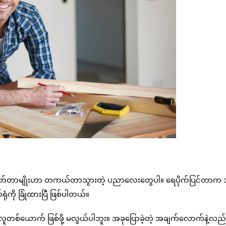
ုတတ်တာမျိုးဟာ တကယ်တာသွားတဲ့ ပညာလေးတွေပါ။ ရေပိုက်ပြင်တာက
ကို ခြုံထားပြီ ဖြစ်ပါတယ်။
ူတစ်ယောက် ဖြစ်ဖို့ မလွယ်ပါဘူး။ အခုပြောခဲ့တဲ့ အချက်လောက်နဲ့လည်