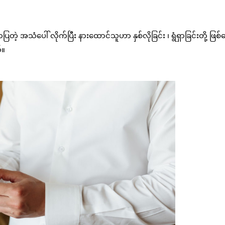
တဲ့ အသံပေါ် လိုက်ပြီး နားထောင်သူဟာ နှစ်လိုခြင်း ၊ ရွံရှာခြင်းတို့ ဖြ
်။