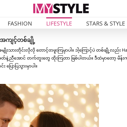
FASHION
LIFESTYLE
STARS & STYLE
အကျင့်တစ်ချို့
အမျိုးသားတိုင်းလိုလို တောင့်တဖူးကြမှာပါ။ ဒါ့ကြောင့်ပဲ တစ်ချို့လည်း Ha
ီး ခေတ်နဲ့ညီအောင် တက်တူးတွေ ထိုးကြတာ ဖြစ်ပါတယ်။ ဒီထဲမှာတော့ မိန
င်း ပြောပြသွားမှာပါ။